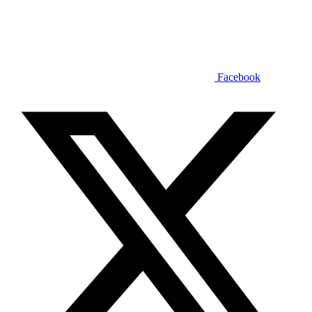
Facebook