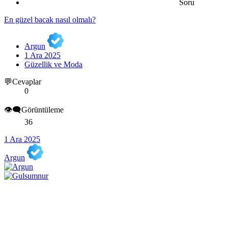
Soru
En güzel bacak nasıl olmalı?
Argun
1 Ara 2025
Güzellik ve Moda
💬Cevaplar
0
👁️‍🗨️Görüntüleme
36
1 Ara 2025
Argun