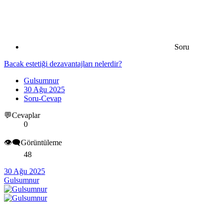
Soru
Bacak estetiği dezavantajları nelerdir?
Gulsumnur
30 Ağu 2025
Soru-Cevap
💬Cevaplar
0
👁️‍🗨️Görüntüleme
48
30 Ağu 2025
Gulsumnur