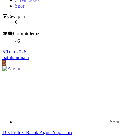
5 Tem 2026
Spor
💬Cevaplar
0
👁️‍🗨️Görüntüleme
46
5 Tem 2026
batuhanunalir
B
Soru
Diz Protezi Bacak Ağrısı Yapar mı?