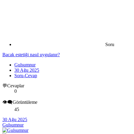
Soru
Bacak estetiği nasıl uygulanır?
Gulsumnur
30 Ağu 2025
Soru-Cevap
💬Cevaplar
0
👁️‍🗨️Görüntüleme
45
30 Ağu 2025
Gulsumnur