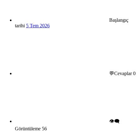
Başlangıç
tarihi
5 Tem 2026
💬Cevaplar
0
👁️‍🗨️
Görüntüleme
56