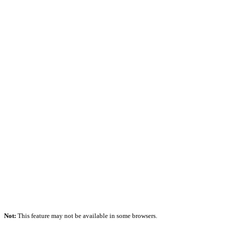
Not:
This feature may not be available in some browsers.