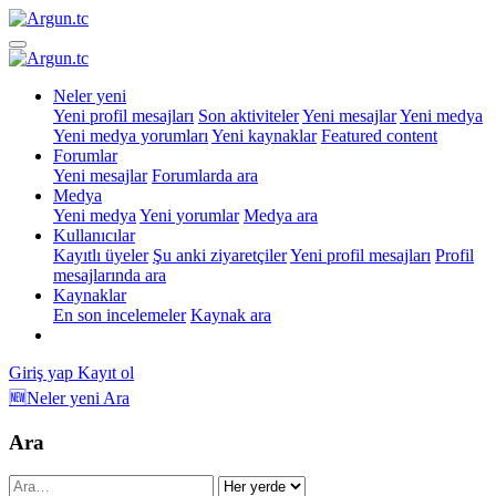
Neler yeni
Yeni profil mesajları
Son aktiviteler
Yeni mesajlar
Yeni medya
Yeni medya yorumları
Yeni kaynaklar
Featured content
Forumlar
Yeni mesajlar
Forumlarda ara
Medya
Yeni medya
Yeni yorumlar
Medya ara
Kullanıcılar
Kayıtlı üyeler
Şu anki ziyaretçiler
Yeni profil mesajları
Profil
mesajlarında ara
Kaynaklar
En son incelemeler
Kaynak ara
Giriş yap
Kayıt ol
🆕Neler yeni
Ara
Ara