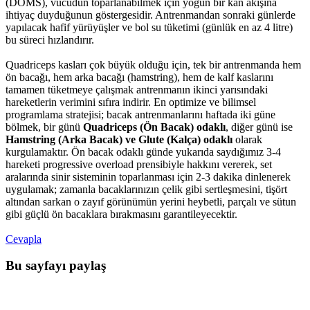
(DOMS), vücudun toparlanabilmek için yoğun bir kan akışına
ihtiyaç duyduğunun göstergesidir. Antrenmandan sonraki günlerde
yapılacak hafif yürüyüşler ve bol su tüketimi (günlük en az 4 litre)
bu süreci hızlandırır.
Quadriceps kasları çok büyük olduğu için, tek bir antrenmanda hem
ön bacağı, hem arka bacağı (hamstring), hem de kalf kaslarını
tamamen tüketmeye çalışmak antrenmanın ikinci yarısındaki
hareketlerin verimini sıfıra indirir. En optimize ve bilimsel
programlama stratejisi; bacak antrenmanlarını haftada iki güne
bölmek, bir günü
Quadriceps (Ön Bacak) odaklı
, diğer günü ise
Hamstring (Arka Bacak) ve Glute (Kalça) odaklı
olarak
kurgulamaktır. Ön bacak odaklı günde yukarıda saydığımız 3-4
hareketi progressive overload prensibiyle hakkını vererek, set
aralarında sinir sisteminin toparlanması için 2-3 dakika dinlenerek
uygulamak; zamanla bacaklarınızın çelik gibi sertleşmesini, tişört
altından sarkan o zayıf görünümün yerini heybetli, parçalı ve sütun
gibi güçlü ön bacaklara bırakmasını garantileyecektir.
Cevapla
Bu sayfayı paylaş