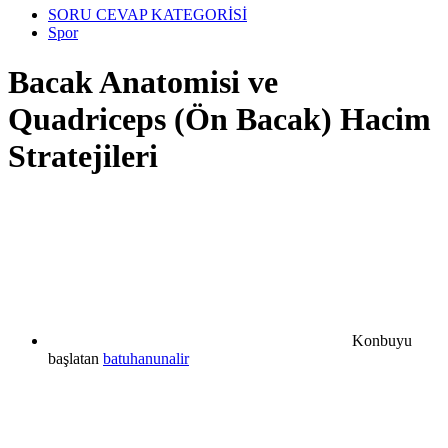
SORU CEVAP KATEGORİSİ
Spor
Bacak Anatomisi ve
Quadriceps (Ön Bacak) Hacim
Stratejileri
Konbuyu
başlatan
batuhanunalir