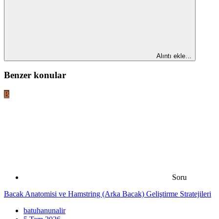
Alıntı ekle…
Benzer konular
B
Soru
Bacak Anatomisi ve Hamstring (Arka Bacak) Geliştirme Stratejileri
batuhanunalir