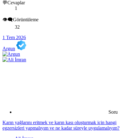
💬Cevaplar
1
👁️‍🗨️Görüntüleme
32
1 Tem 2026
Argun
Soru
Karın yağlarını eritmek ve karın kası oluşturmak için hangi
egzersizleri yapmalıyım ve ne kadar süreyle uygulamalıyım?