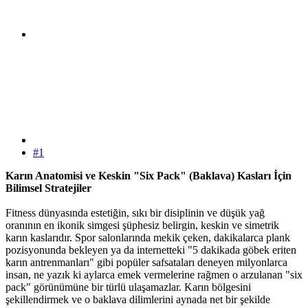
#1
Karın Anatomisi ve Keskin "Six Pack" (Baklava) Kasları İçin
Bilimsel Stratejiler
Fitness dünyasında estetiğin, sıkı bir disiplinin ve düşük yağ
oranının en ikonik simgesi şüphesiz belirgin, keskin ve simetrik
karın kaslarıdır. Spor salonlarında mekik çeken, dakikalarca plank
pozisyonunda bekleyen ya da internetteki "5 dakikada göbek eriten
karın antrenmanları" gibi popüler safsataları deneyen milyonlarca
insan, ne yazık ki aylarca emek vermelerine rağmen o arzulanan "six
pack" görünümüne bir türlü ulaşamazlar. Karın bölgesini
şekillendirmek ve o baklava dilimlerini aynada net bir şekilde