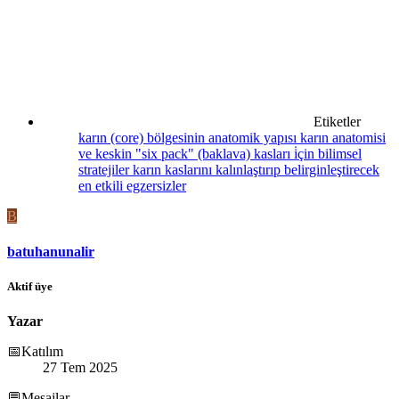
Etiketler
karın (core) bölgesinin anatomik yapısı
karın anatomisi
ve keskin "six pack" (baklava) kasları i̇çin bilimsel
stratejiler
karın kaslarını kalınlaştırıp belirginleştirecek
en etkili egzersizler
B
batuhanunalir
Aktif üye
Yazar
📅Katılım
27 Tem 2025
💬Mesajlar