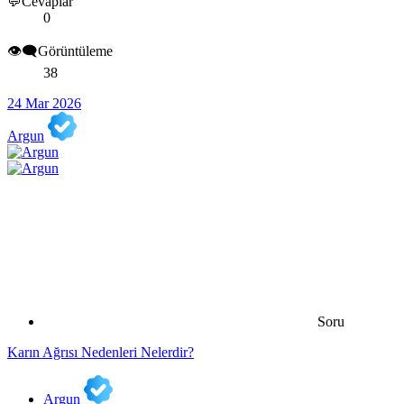
💬Cevaplar
0
👁️‍🗨️Görüntüleme
38
24 Mar 2026
Argun
Soru
Karın Ağrısı Nedenleri Nelerdir?
Argun