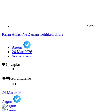
Soru
Karın Ağrısı Ne Zaman Tehlikeli Olur?
Argun
24 Mar 2026
Soru-Cevap
💬Cevaplar
0
👁️‍🗨️Görüntüleme
49
24 Mar 2026
Argun