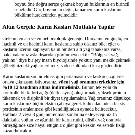
boynu öne doğru sertçe çekmek boyun fıtıklarının en birincil
sebebidir. Güç boyundan değil, tamamen karın kaslarının
bükülme hareketinden gelmelidir.
Altın Gerçek: Karın Kasları Mutfakta Yapılır​
Gelelim en acı ve en net biyolojik gerçeğe: Dünyanın en güçlü, en
hacimli ve en hacimli karın kaslarına sahip olsanız bile; eğer o
kasların üzerini kaplayan kalın bir deri altı yağ tabakanız varsa,
baklavalarınız asla dışarıdan görünmeyecektir. "Bölgesel yağ
yakımı" diye bir şey insan biyolojisinde yoktur; yani mekik çekmek
göbeğinizdeki yağları eritmez, sadece altındaki kası güçlendirir.
Karın kaslarınızın bir elmas gibi parlamasını ve keskin çizgilerle
ortaya çıkmasını istiyorsanız,
vücut yağ oranınızı erkekler için
%10-12 bandının altına indirmelisiniz.
Bunun tek yolu da
kontrollü bir kalori açığı (definasyon) oluşturmak, yüksek protein
tüketmek ve disiplinli bir diyet uygulamaktır. Yağ oranınız düştükçe,
karın kaslarınız hiçbir ekstra çabaya gerek kalmadan adeta bir sis
perdesinin aralanması gibi kendiliğinden aynada belirecektir.
Haftada 2 veya 3 gün, antrenman sonlarına ekleyeceğiniz 15
dakikalık yoğun ve ağırlıklı bir karın rutini, düşük yağ oranıyla
birleştiğinde size hayal ettiğiniz o jilet gibi keskin ve estetik fiziği
kazandıracaktır.