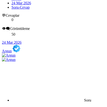
24 Mar 2026
Soru-Cevap
💬Cevaplar
0
👁️‍🗨️Görüntüleme
50
24 Mar 2026
Argun
Soru