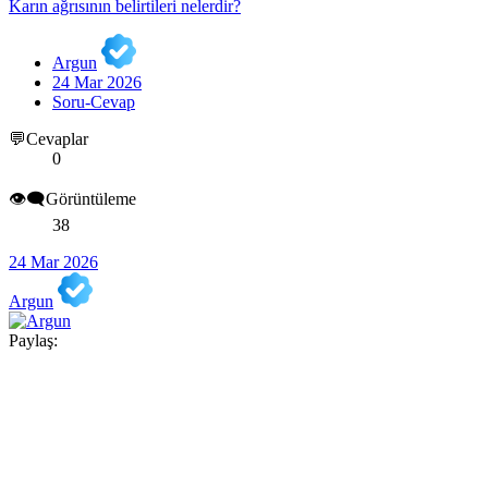
Karın ağrısının belirtileri nelerdir?
Argun
24 Mar 2026
Soru-Cevap
💬Cevaplar
0
👁️‍🗨️Görüntüleme
38
24 Mar 2026
Argun
Paylaş: