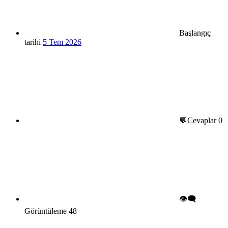
Başlangıç
tarihi
5 Tem 2026
💬Cevaplar
0
👁️‍🗨️
Görüntüleme
48