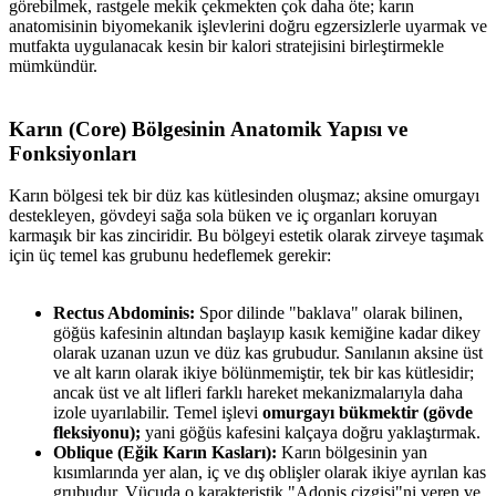
görebilmek, rastgele mekik çekmekten çok daha öte; karın
anatomisinin biyomekanik işlevlerini doğru egzersizlerle uyarmak ve
mutfakta uygulanacak kesin bir kalori stratejisini birleştirmekle
mümkündür.
Karın (Core) Bölgesinin Anatomik Yapısı ve
Fonksiyonları​
Karın bölgesi tek bir düz kas kütlesinden oluşmaz; aksine omurgayı
destekleyen, gövdeyi sağa sola büken ve iç organları koruyan
karmaşık bir kas zinciridir. Bu bölgeyi estetik olarak zirveye taşımak
için üç temel kas grubunu hedeflemek gerekir:
Rectus Abdominis:
Spor dilinde "baklava" olarak bilinen,
göğüs kafesinin altından başlayıp kasık kemiğine kadar dikey
olarak uzanan uzun ve düz kas grubudur. Sanılanın aksine üst
ve alt karın olarak ikiye bölünmemiştir, tek bir kas kütlesidir;
ancak üst ve alt lifleri farklı hareket mekanizmalarıyla daha
izole uyarılabilir. Temel işlevi
omurgayı bükmektir (gövde
fleksiyonu);
yani göğüs kafesini kalçaya doğru yaklaştırmak.
Oblique (Eğik Karın Kasları):
Karın bölgesinin yan
kısımlarında yer alan, iç ve dış oblişler olarak ikiye ayrılan kas
grubudur. Vücuda o karakteristik "Adonis çizgisi"ni veren ve