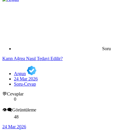
Soru
Karın Ağrısı Nasıl Tedavi Edilir?
Argun
24 Mar 2026
Soru-Cevap
💬Cevaplar
0
👁️‍🗨️Görüntüleme
48
24 Mar 2026