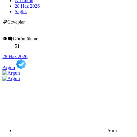
Ali İmran
28 Haz 2026
Sağlık
💬Cevaplar
1
👁️‍🗨️Görüntüleme
51
28 Haz 2026
Argun
Soru