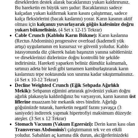
dirseklerden destek alarak bacaklarınızı yukarı kaldırırsınız.
Bu hareketin en büyük sırrı şudur: Bacaklarınızı sadece
kalçadan yukarı kaldırmak karın kasını çalıştırmaz, sadece
kalça fleksörlerini (bacak kaslarını) yorar. Karın kasının aktif
olması için
kalçanızı yuvarlayarak göğüs kafesinize doğru
yukarı bükmelisiniz.
(4 Set x 12-15 Tekrar)
Cable Crunch (Kablolu Karın Bükme):
Karın kaslarına
(Rectus Abdominis) progressive overload (kademeli yük
artışı) uygulamanın en kusursuz ve güvenli yoludur. Kablo
istasyonunda diz çökerek halatı başınızın yanına sabitlersiniz
ve dirseklerinizi dizlerinize doğru kontrollü bir şekilde
indirirsiniz. Hareketi yaparken beliniz dümdüz kalmamalı,
sırtınızı adeta bir kedi gibi tamamen kamburlaştırarak karın
kaslarınızı tepe noktasında son sınırına kadar sıkıştırmalısınız.
(4 Set x 10-12 Tekrar)
Decline Weighted Crunch (Eğik Sehpada Ağırlıklı
Mekik):
Sehpanın eğimini artırarak gövdenizi yukarı doğru
ağırlık plakasıyla kaldırdığınız bu varyasyon, karın kasının
üst
liflerine
muazzam bir mekanik stres bindirir. Ağırlığı
göğsünüzde tutarak, hareketin negatif fazını yavaşça (3
saniyede) indirerek yapmak hipertrofiyi maksimum düzeyde
ateşler. (3 Set x 12 Tekrar)
Stomach Vacuum (Vakum Egzersizi):
Derin karın kası olan
Transversus Abdominis
'i çalıştırmanın tek ve en etkili
yoludur. Sabahları aç karnına dik durun, akciğerlerinizdeki