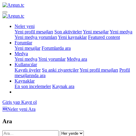
Neler yeni
Yeni profil mesajları
Son aktiviteler
Yeni mesajlar
Yeni medya
Yeni medya yorumları
Yeni kaynaklar
Featured content
Forumlar
Yeni mesajlar
Forumlarda ara
Medya
Yeni medya
Yeni yorumlar
Medya ara
Kullanıcılar
Kayıtlı üyeler
Şu anki ziyaretçiler
Yeni profil mesajları
Profil
mesajlarında ara
Kaynaklar
En son incelemeler
Kaynak ara
Giriş yap
Kayıt ol
🆕Neler yeni
Ara
Ara