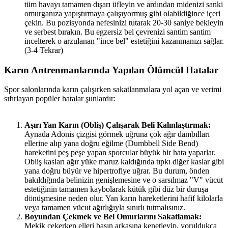
tüm havayı tamamen dışarı üfleyin ve ardından midenizi sanki
omurganıza yapıştırmaya çalışıyormuş gibi olabildiğince içeri
çekin. Bu pozisyonda nefesinizi tutarak 20-30 saniye bekleyin
ve serbest bırakın. Bu egzersiz bel çevrenizi santim santim
incelterek o arzulanan "ince bel" estetiğini kazanmanızı sağlar.
(3-4 Tekrar)
Karın Antrenmanlarında Yapılan Ölümcül Hatalar​
Spor salonlarında karın çalışırken sakatlanmalara yol açan ve verimi
sıfırlayan popüler hatalar şunlardır:
Aşırı Yan Karın (Obliş) Çalışarak Beli Kalınlaştırmak:
Aynada Adonis çizgisi görmek uğruna çok ağır dambılları
ellerine alıp yana doğru eğilme (Dumbbell Side Bend)
hareketini peş peşe yapan sporcular büyük bir hata yaparlar.
Obliş kasları ağır yüke maruz kaldığında tıpkı diğer kaslar gibi
yana doğru büyür ve hipertrofiye uğrar. Bu durum, önden
bakıldığında belinizin genişlemesine ve o sarsılmaz "V" vücut
estetiğinin tamamen kaybolarak kütük gibi düz bir duruşa
dönüşmesine neden olur. Yan karın hareketlerini hafif kilolarla
veya tamamen vücut ağırlığıyla sınırlı tutmalısınız.
Boyundan Çekmek ve Bel Omurlarını Sakatlamak:
Mekik çekerken elleri başın arkasına kenetleyip, yoruldukça