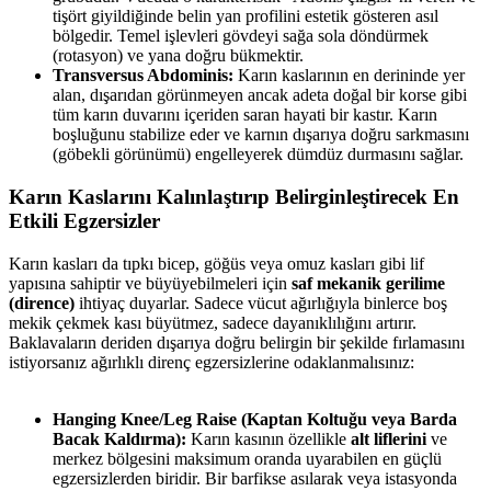
tişört giyildiğinde belin yan profilini estetik gösteren asıl
bölgedir. Temel işlevleri gövdeyi sağa sola döndürmek
(rotasyon) ve yana doğru bükmektir.
Transversus Abdominis:
Karın kaslarının en derininde yer
alan, dışarıdan görünmeyen ancak adeta doğal bir korse gibi
tüm karın duvarını içeriden saran hayati bir kastır. Karın
boşluğunu stabilize eder ve karnın dışarıya doğru sarkmasını
(göbekli görünümü) engelleyerek dümdüz durmasını sağlar.
Karın Kaslarını Kalınlaştırıp Belirginleştirecek En
Etkili Egzersizler​
Karın kasları da tıpkı bicep, göğüs veya omuz kasları gibi lif
yapısına sahiptir ve büyüyebilmeleri için
saf mekanik gerilime
(dirence)
ihtiyaç duyarlar. Sadece vücut ağırlığıyla binlerce boş
mekik çekmek kası büyütmez, sadece dayanıklılığını artırır.
Baklavaların deriden dışarıya doğru belirgin bir şekilde fırlamasını
istiyorsanız ağırlıklı direnç egzersizlerine odaklanmalısınız:
Hanging Knee/Leg Raise (Kaptan Koltuğu veya Barda
Bacak Kaldırma):
Karın kasının özellikle
alt liflerini
ve
merkez bölgesini maksimum oranda uyarabilen en güçlü
egzersizlerden biridir. Bir barfikse asılarak veya istasyonda