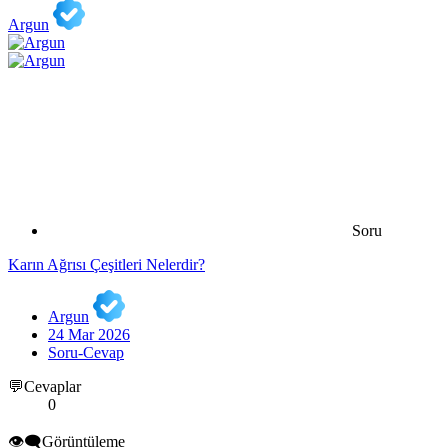
Argun
Soru
Karın Ağrısı Çeşitleri Nelerdir?
Argun
24 Mar 2026
Soru-Cevap
💬Cevaplar
0
👁️‍🗨️Görüntüleme