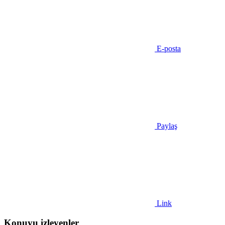
E-posta
Paylaş
Link
Konuyu izleyenler