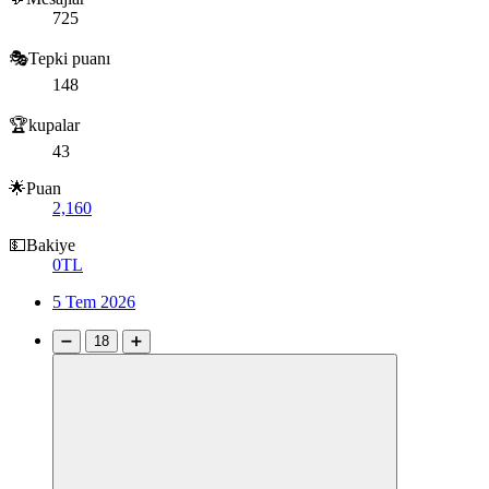
725
🎭Tepki puanı
148
🏆kupalar
43
🌟Puan
2,160
💵Bakiye
0TL
5 Tem 2026
➖
18
➕