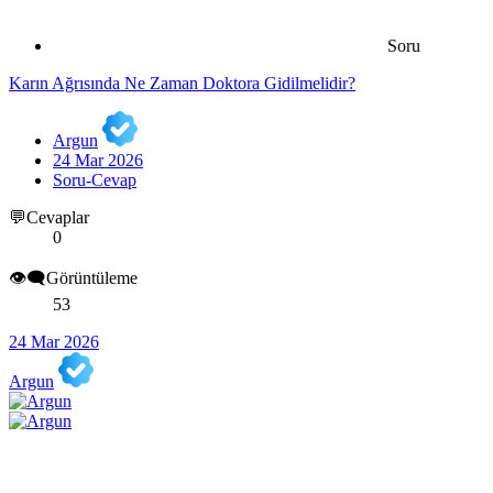
Soru
Karın Ağrısında Ne Zaman Doktora Gidilmelidir?
Argun
24 Mar 2026
Soru-Cevap
💬Cevaplar
0
👁️‍🗨️Görüntüleme
53
24 Mar 2026
Argun