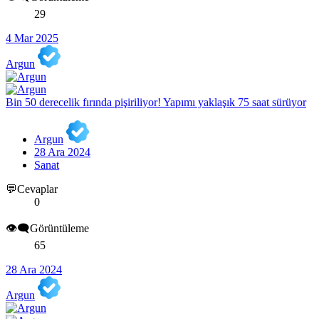
29
4 Mar 2025
Argun
Bin 50 derecelik fırında pişiriliyor! Yapımı yaklaşık 75 saat sürüyor
Argun
28 Ara 2024
Sanat
💬Cevaplar
0
👁️‍🗨️Görüntüleme
65
28 Ara 2024
Argun