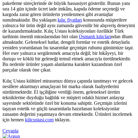
paketleme süreçlerinde de büyük hassasiyet gösterilir. Bunun yanı
sıra 14 gün içinde ücret iade imkânı, kapıda ödeme seçeneği ve
kargoda zarar gören ürünlerin yenilenmesi gibi avantajlar
sunulmaktadır. Bu yaklaşım
kılıç fiyatları
konusunda müşterilere
yalnızca bir ürün değil aynı zamanda güvenilir bir alışveriş deneyimi
de kazandırmaktadır. Kılıç Ustası koleksiyonları özellikle Türk
tarihinin önemli miraslarından biri olan
Osmanlı kılıçları
ndan ilham
almaktadır. Geleneksel hatlar, dengeli formlar ve estetik detaylarla
yeniden yorumlanan bu tasarımlar geçmişin ruhunu günümüze taşır.
Her eser yalnızca sergilenmek amacıyla değil; bir hikâyeyi, bir
duruşu ve köklü bir geleneği temsil etmek amacıyla üretilmektedir.
Bu nedenle ürünler yaşam alanlarına karakter kazandıran özel
parçalar olarak öne çıkar.
Kılıç Ustası kültürel mirasımızı dünya çapında tanıtmayı ve gelecek
nesillere aktarmayı amaçlayan bir marka olarak faaliyetlerini
sürdürmektedir. El işçiliğine verdiği önem, geleneksel üretim
tekniklerine duyduğu bağlılık ve müşteri odaklı hizmet anlayışı
sayesinde sektöründe özel bir konuma sahiptir. Geçmişin izlerini
taşıyan estetik ve güçlü tasarımlarla hazırlanan koleksiyonlar
zanaatın değerini yaşatmaya devam etmektedir. Ürünleri incelemek
için hemen
kilicustasi.com
tıklayın.
Cevapla