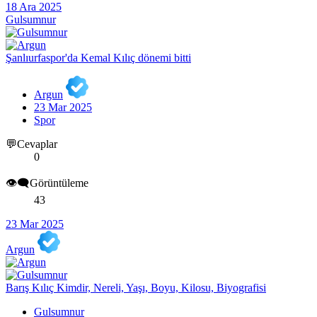
18 Ara 2025
Gulsumnur
Şanlıurfaspor'da Kemal Kılıç dönemi bitti
Argun
23 Mar 2025
Spor
💬Cevaplar
0
👁️‍🗨️Görüntüleme
43
23 Mar 2025
Argun
Barış Kılıç Kimdir, Nereli, Yaşı, Boyu, Kilosu, Biyografisi
Gulsumnur