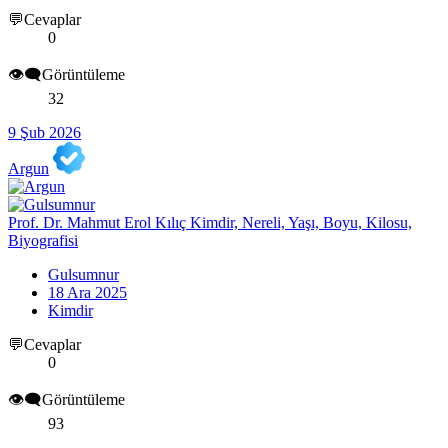
💬Cevaplar
0
👁️‍🗨️Görüntüleme
32
9 Şub 2026
Argun
Prof. Dr. Mahmut Erol Kılıç Kimdir, Nereli, Yaşı, Boyu, Kilosu,
Biyografisi
Gulsumnur
18 Ara 2025
Kimdir
💬Cevaplar
0
👁️‍🗨️Görüntüleme
93