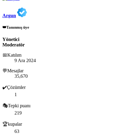
Argun
👑Tanınmış üye
Yönetici
Moderatör
📅Katılım
9 Ara 2024
💬Mesajlar
35,670
✔️Çözümler
1
🎭Tepki puanı
219
🏆kupalar
63