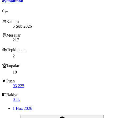
aylinaltinok
Üye
📅Katılım
5 Şub 2026
💬Mesajlar
217
🎭Tepki puanı
2
🏆kupalar
18
🌟Puan
93,225
💵Bakiye
0TL
1 Haz 2026