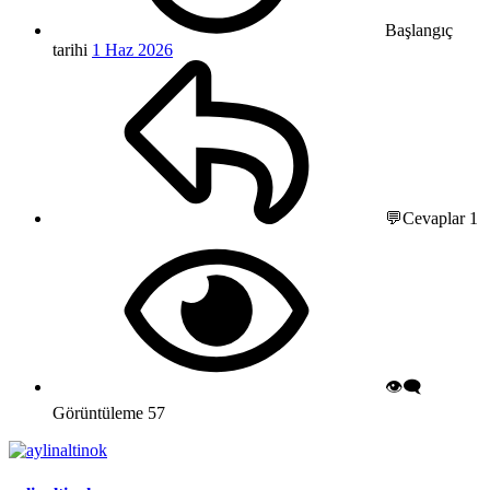
Başlangıç
tarihi
1 Haz 2026
💬Cevaplar
1
👁️‍🗨️
Görüntüleme
57