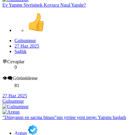
Ev Yapımı Sivrisinek Kovucu Nasıl Yapılır?
Gulsumnur
27 Haz 2025
Sağlık
💬Cevaplar
0
👁️‍🗨️Görüntüleme
81
27 Haz 2025
Gulsumnur
"Dünyanın en saçma binası"nın yerine yeni proje: Yapımı başladı
Argun