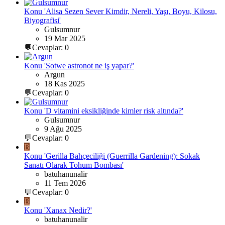
Konu 'Alisa Sezen Sever Kimdir, Nereli, Yaşı, Boyu, Kilosu,
Biyografisi'
Gulsumnur
19 Mar 2025
💬Cevaplar: 0
Konu 'Sotwe astronot ne iş yapar?'
Argun
18 Kas 2025
💬Cevaplar: 0
Konu 'D vitamini eksikliğinde kimler risk altında?'
Gulsumnur
9 Ağu 2025
💬Cevaplar: 0
B
Konu 'Gerilla Bahçeciliği (Guerrilla Gardening): Sokak
Sanatı Olarak Tohum Bombası'
batuhanunalir
11 Tem 2026
💬Cevaplar: 0
B
Konu 'Xanax Nedir?'
batuhanunalir