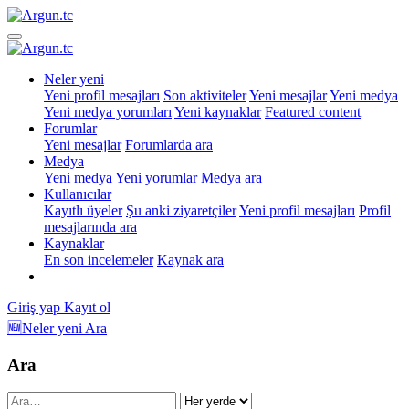
Neler yeni
Yeni profil mesajları
Son aktiviteler
Yeni mesajlar
Yeni medya
Yeni medya yorumları
Yeni kaynaklar
Featured content
Forumlar
Yeni mesajlar
Forumlarda ara
Medya
Yeni medya
Yeni yorumlar
Medya ara
Kullanıcılar
Kayıtlı üyeler
Şu anki ziyaretçiler
Yeni profil mesajları
Profil
mesajlarında ara
Kaynaklar
En son incelemeler
Kaynak ara
Giriş yap
Kayıt ol
🆕Neler yeni
Ara
Ara