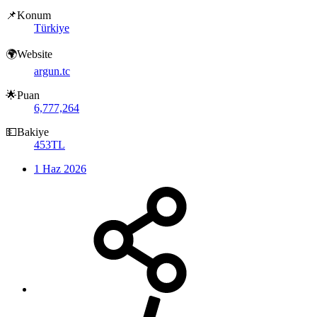
📌Konum
Türkiye
🌍Website
argun.tc
🌟Puan
6,777,264
💵Bakiye
453TL
1 Haz 2026