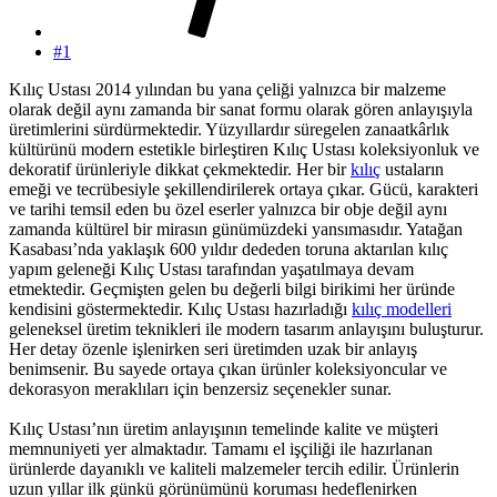
#1
Kılıç Ustası 2014 yılından bu yana çeliği yalnızca bir malzeme
olarak değil aynı zamanda bir sanat formu olarak gören anlayışıyla
üretimlerini sürdürmektedir. Yüzyıllardır süregelen zanaatkârlık
kültürünü modern estetikle birleştiren Kılıç Ustası koleksiyonluk ve
dekoratif ürünleriyle dikkat çekmektedir. Her bir
kılıç
ustaların
emeği ve tecrübesiyle şekillendirilerek ortaya çıkar. Gücü, karakteri
ve tarihi temsil eden bu özel eserler yalnızca bir obje değil aynı
zamanda kültürel bir mirasın günümüzdeki yansımasıdır. Yatağan
Kasabası’nda yaklaşık 600 yıldır dededen toruna aktarılan kılıç
yapım geleneği Kılıç Ustası tarafından yaşatılmaya devam
etmektedir. Geçmişten gelen bu değerli bilgi birikimi her üründe
kendisini göstermektedir. Kılıç Ustası hazırladığı
kılıç modelleri
geleneksel üretim teknikleri ile modern tasarım anlayışını buluşturur.
Her detay özenle işlenirken seri üretimden uzak bir anlayış
benimsenir. Bu sayede ortaya çıkan ürünler koleksiyoncular ve
dekorasyon meraklıları için benzersiz seçenekler sunar.
Kılıç Ustası’nın üretim anlayışının temelinde kalite ve müşteri
memnuniyeti yer almaktadır. Tamamı el işçiliği ile hazırlanan
ürünlerde dayanıklı ve kaliteli malzemeler tercih edilir. Ürünlerin
uzun yıllar ilk günkü görünümünü koruması hedeflenirken