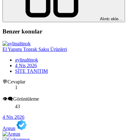
Alıntı ekle…
Benzer konular
El Yapımı Toprak Saksı Ürünleri
aylinaltinok
4 Nis 2026
SİTE TANITIM
💬Cevaplar
1
👁️‍🗨️Görüntüleme
43
4 Nis 2026
Argun