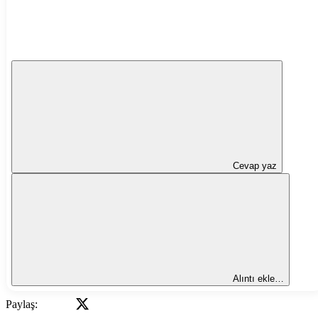
Cevap yaz
Alıntı ekle…
X
Facebook
L
Paylaş: