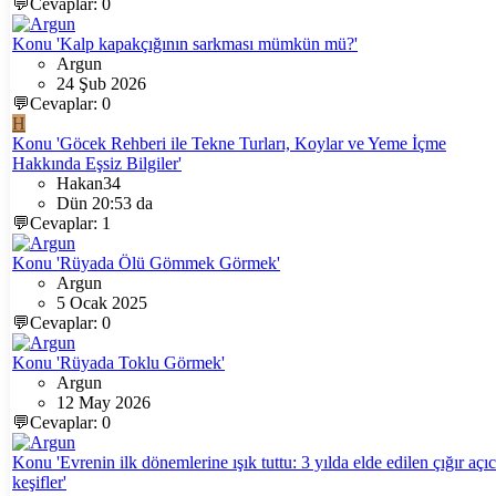
💬Cevaplar: 0
Konu 'Kalp kapakçığının sarkması mümkün mü?'
Argun
24 Şub 2026
💬Cevaplar: 0
H
Konu 'Göcek Rehberi ile Tekne Turları, Koylar ve Yeme İçme
Hakkında Eşsiz Bilgiler'
Hakan34
Dün 20:53 da
💬Cevaplar: 1
Konu 'Rüyada Ölü Gömmek Görmek'
Argun
5 Ocak 2025
💬Cevaplar: 0
Konu 'Rüyada Toklu Görmek'
Argun
12 May 2026
💬Cevaplar: 0
Konu 'Evrenin ilk dönemlerine ışık tuttu: 3 yılda elde edilen çığır açıc
keşifler'