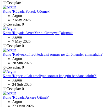
💬Cevaplar: 1
Konu 'Rüyada Porsuk Görmek'
Argun
7 May 2026
💬Cevaplar: 0
Konu 'Rüyada Avret Yerini Örtmeye Çalışmak'
Argun
7 May 2026
💬Cevaplar: 0
Konu 'Radyoaktif iyot tedavisi sonrası ne tür önlemler alınmalıdır?'
Argun
28 Şub 2026
💬Cevaplar: 0
Konu 'Kepçe kulak ameliyatı sonrası kaç gün bandana takılır?'
Argun
24 Şub 2026
💬Cevaplar: 0
Konu 'Rüyada Askere Gitmek'
Argun
27 Ocak 2026