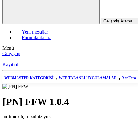
Gelişmiş Arama…
Yeni mesajlar
Forumlarda ara
Menü
Giriş yap
Kayıt ol
WEBMASTER KATEGORİSİ
WEB TABANLI UYGULAMALAR
XenForo
[PN] FFW
1.0.4
indirmek için izniniz yok