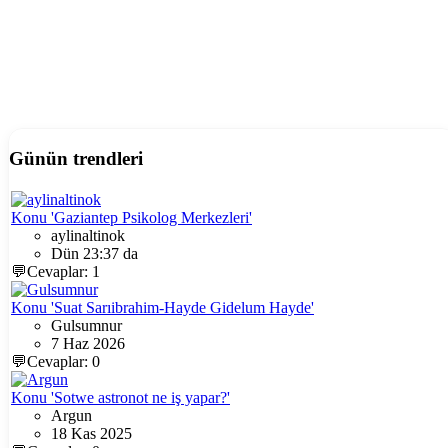
Günün trendleri
Konu 'Gaziantep Psikolog Merkezleri'
aylinaltinok
Dün 23:37 da
💬Cevaplar: 1
Konu 'Suat Sarıibrahim-Hayde Gidelum Hayde'
Gulsumnur
7 Haz 2026
💬Cevaplar: 0
Konu 'Sotwe astronot ne iş yapar?'
Argun
18 Kas 2025