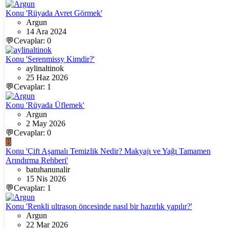
Konu 'Rüyada Avret Görmek'
Argun
14 Ara 2024
💬Cevaplar: 0
Konu 'Serenmissy Kimdir?'
aylinaltinok
25 Haz 2026
💬Cevaplar: 1
Konu 'Rüyada Üflemek'
Argun
2 May 2026
💬Cevaplar: 0
B
Konu 'Çift Aşamalı Temizlik Nedir? Makyajı ve Yağı Tamamen
Arındırma Rehberi'
batuhanunalir
15 Nis 2026
💬Cevaplar: 1
Konu 'Renkli ultrason öncesinde nasıl bir hazırlık yapılır?'
Argun
22 Mar 2026