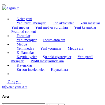
Neler yeni
Yeni profil mesajları
Son aktiviteler
Yeni mesajlar
Yeni medya
Yeni medya yorumları
Yeni kaynaklar
Featured content
Forumlar
Yeni mesajlar
Forumlarda ara
Medya
Yeni medya
Yeni yorumlar
Medya ara
Kullanıcılar
Kayıtlı üyeler
Şu anki ziyaretçiler
Yeni profil
mesajları
Profil mesajlarında ara
Kaynaklar
En son incelemeler
Kaynak ara
Giriş yap
🆕Neler yeni
Ara
Ara