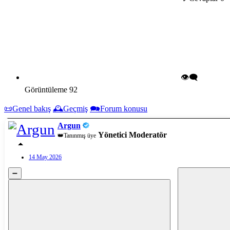
👁️‍🗨️
Görüntüleme
92
📜Genel bakış
🕰️Geçmiş
🗪Forum konusu
Argun
Yönetici
Moderatör
👑Tanınmış üye
14 May 2026
➖