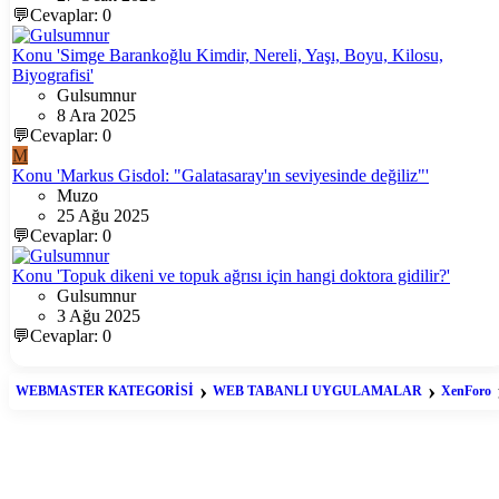
💬Cevaplar: 0
Konu 'Simge Barankoğlu Kimdir, Nereli, Yaşı, Boyu, Kilosu,
Biyografisi'
Gulsumnur
8 Ara 2025
💬Cevaplar: 0
M
Konu 'Markus Gisdol: "Galatasaray'ın seviyesinde değiliz"'
Muzo
25 Ağu 2025
💬Cevaplar: 0
Konu 'Topuk dikeni ve topuk ağrısı için hangi doktora gidilir?'
Gulsumnur
3 Ağu 2025
💬Cevaplar: 0
WEBMASTER KATEGORİSİ
WEB TABANLI UYGULAMALAR
XenForo