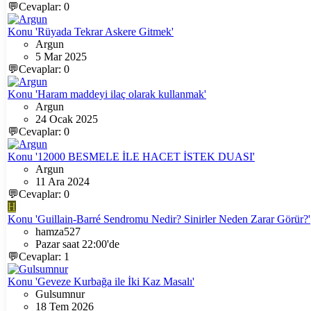
💬Cevaplar: 0
Konu 'Rüyada Tekrar Askere Gitmek'
Argun
5 Mar 2025
💬Cevaplar: 0
Konu 'Haram maddeyi ilaç olarak kullanmak'
Argun
24 Ocak 2025
💬Cevaplar: 0
Konu '12000 BESMELE İLE HACET İSTEK DUASI'
Argun
11 Ara 2024
💬Cevaplar: 0
H
Konu 'Guillain-Barré Sendromu Nedir? Sinirler Neden Zarar Görür?'
hamza527
Pazar saat 22:00'de
💬Cevaplar: 1
Konu 'Geveze Kurbağa ile İki Kaz Masalı'
Gulsumnur
18 Tem 2026