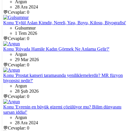
Argun
28 Ara 2024
💬Cevaplar: 0
Konu 'Eylül Aslan Kimdir, Nereli, Yaşı, Boyu, Kilosu, Biyografisi'
Gulsumnur
1 Tem 2026
💬Cevaplar: 0
Konu 'Rüyada Hamile Kadın Görmek Ne Anlama Gelir?'
Argun
29 Mar 2026
💬Cevaplar: 0
Konu 'Prostat kanseri taramasında yeniliklernelerdir? MR füzyon
biyopsisi nedir?'
Argun
28 Şub 2026
💬Cevaplar: 0
Konu 'Evrenin en büyük gizemi çözülüyor mu? Bilim dünyasını
sarsan iddia!'
Argun
28 Ara 2024
💬Cevaplar: 0