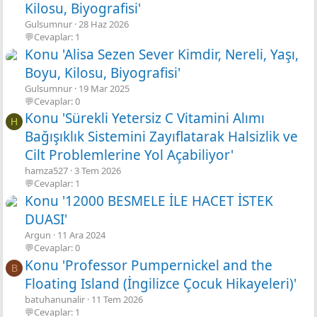
Kilosu, Biyografisi'
Gulsumnur
28 Haz 2026
💬Cevaplar: 1
Konu 'Alisa Sezen Sever Kimdir, Nereli, Yaşı,
Boyu, Kilosu, Biyografisi'
Gulsumnur
19 Mar 2025
💬Cevaplar: 0
Konu 'Sürekli Yetersiz C Vitamini Alımı
H
Bağışıklık Sistemini Zayıflatarak Halsizlik ve
Cilt Problemlerine Yol Açabiliyor'
hamza527
3 Tem 2026
💬Cevaplar: 1
Konu '12000 BESMELE İLE HACET İSTEK
DUASI'
Argun
11 Ara 2024
💬Cevaplar: 0
Konu 'Professor Pumpernickel and the
B
Floating Island (İngilizce Çocuk Hikayeleri)'
batuhanunalir
11 Tem 2026
💬Cevaplar: 1