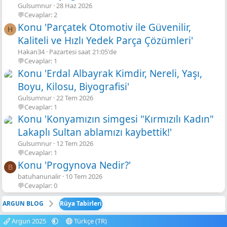
Gulsumnur
28 Haz 2026
💬Cevaplar: 2
Konu 'Parçatek Otomotiv ile Güvenilir,
H
Kaliteli ve Hızlı Yedek Parça Çözümleri'
Hakan34
Pazartesi saat 21:05'de
💬Cevaplar: 1
Konu 'Erdal Albayrak Kimdir, Nereli, Yaşı,
Boyu, Kilosu, Biyografisi'
Gulsumnur
22 Tem 2026
💬Cevaplar: 1
Konu 'Konyamızın simgesi "Kırmızılı Kadın"
Lakaplı Sultan ablamızı kaybettik!'
Gulsumnur
12 Tem 2026
💬Cevaplar: 1
Konu 'Progynova Nedir?'
B
batuhanunalir
10 Tem 2026
💬Cevaplar: 0
ARGUN BLOG
Rüya Tabirleri
Argun 2025
Türkçe (TR)