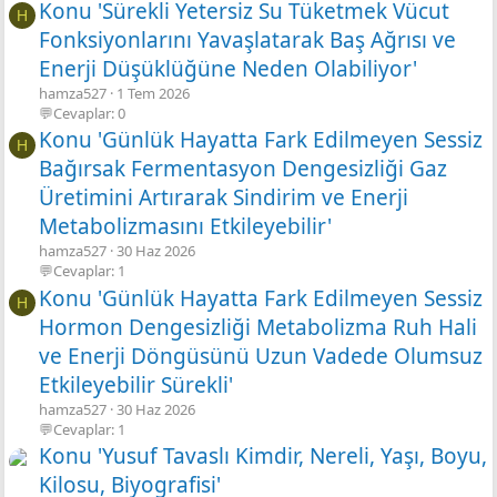
Konu 'Sürekli Yetersiz Su Tüketmek Vücut
H
Fonksiyonlarını Yavaşlatarak Baş Ağrısı ve
Enerji Düşüklüğüne Neden Olabiliyor'
hamza527
1 Tem 2026
💬Cevaplar: 0
Konu 'Günlük Hayatta Fark Edilmeyen Sessiz
H
Bağırsak Fermentasyon Dengesizliği Gaz
Üretimini Artırarak Sindirim ve Enerji
Metabolizmasını Etkileyebilir'
hamza527
30 Haz 2026
💬Cevaplar: 1
Konu 'Günlük Hayatta Fark Edilmeyen Sessiz
H
Hormon Dengesizliği Metabolizma Ruh Hali
ve Enerji Döngüsünü Uzun Vadede Olumsuz
Etkileyebilir Sürekli'
hamza527
30 Haz 2026
💬Cevaplar: 1
Konu 'Yusuf Tavaslı Kimdir, Nereli, Yaşı, Boyu,
Kilosu, Biyografisi'