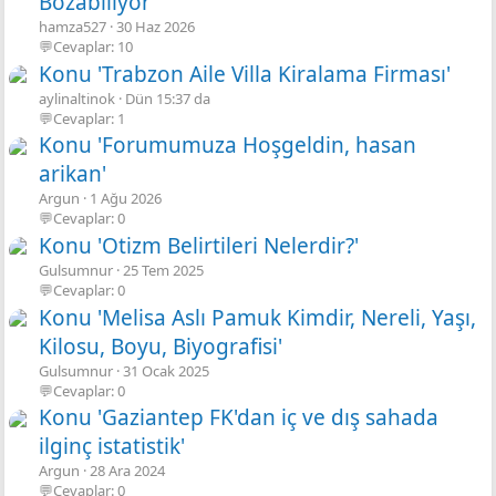
Bozabiliyor'
hamza527
30 Haz 2026
💬Cevaplar: 10
Konu 'Trabzon Aile Villa Kiralama Firması'
aylinaltinok
Dün 15:37 da
💬Cevaplar: 1
Konu 'Forumumuza Hoşgeldin, hasan
arikan'
Argun
1 Ağu 2026
💬Cevaplar: 0
Konu 'Otizm Belirtileri Nelerdir?'
Gulsumnur
25 Tem 2025
💬Cevaplar: 0
Konu 'Melisa Aslı Pamuk Kimdir, Nereli, Yaşı,
Kilosu, Boyu, Biyografisi'
Gulsumnur
31 Ocak 2025
💬Cevaplar: 0
Konu 'Gaziantep FK'dan iç ve dış sahada
ilginç istatistik'
Argun
28 Ara 2024
💬Cevaplar: 0