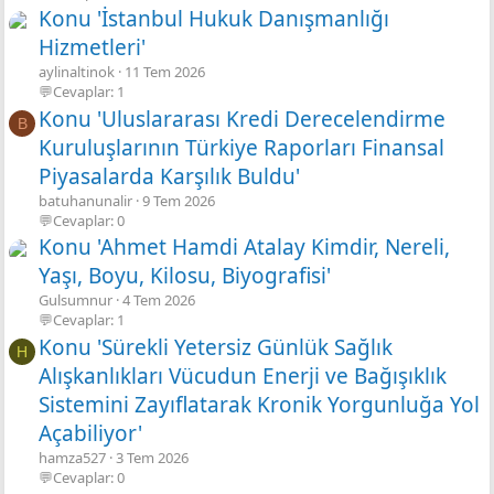
Konu 'İstanbul Hukuk Danışmanlığı
Hizmetleri'
aylinaltinok
11 Tem 2026
💬Cevaplar: 1
Konu 'Uluslararası Kredi Derecelendirme
B
Kuruluşlarının Türkiye Raporları Finansal
Piyasalarda Karşılık Buldu'
batuhanunalir
9 Tem 2026
💬Cevaplar: 0
Konu 'Ahmet Hamdi Atalay Kimdir, Nereli,
Yaşı, Boyu, Kilosu, Biyografisi'
Gulsumnur
4 Tem 2026
💬Cevaplar: 1
Konu 'Sürekli Yetersiz Günlük Sağlık
H
Alışkanlıkları Vücudun Enerji ve Bağışıklık
Sistemini Zayıflatarak Kronik Yorgunluğa Yol
Açabiliyor'
hamza527
3 Tem 2026
💬Cevaplar: 0