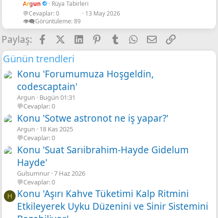
Argun
Rüya Tabirleri
💬Cevaplar
0
13 May 2026
👁️‍🗨️Görüntüleme
89
Facebook
X
LinkedIn
Pinterest
Tumblr
WhatsApp
E-posta
Link
Paylaş:
Günün trendleri
Konu 'Forumumuza Hoşgeldin,
codescaptain'
Argun
Bugün 01:31
💬Cevaplar: 0
Konu 'Sotwe astronot ne iş yapar?'
Argun
18 Kas 2025
💬Cevaplar: 0
Konu 'Suat Sarıibrahim-Hayde Gidelum
Hayde'
Gulsumnur
7 Haz 2026
💬Cevaplar: 0
Konu 'Aşırı Kahve Tüketimi Kalp Ritmini
H
Etkileyerek Uyku Düzenini ve Sinir Sistemini