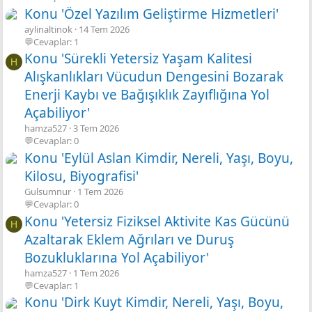
Konu 'Özel Yazılım Geliştirme Hizmetleri'
aylinaltinok
14 Tem 2026
💬Cevaplar: 1
Konu 'Sürekli Yetersiz Yaşam Kalitesi
H
Alışkanlıkları Vücudun Dengesini Bozarak
Enerji Kaybı ve Bağışıklık Zayıflığına Yol
Açabiliyor'
hamza527
3 Tem 2026
💬Cevaplar: 0
Konu 'Eylül Aslan Kimdir, Nereli, Yaşı, Boyu,
Kilosu, Biyografisi'
Gulsumnur
1 Tem 2026
💬Cevaplar: 0
Konu 'Yetersiz Fiziksel Aktivite Kas Gücünü
H
Azaltarak Eklem Ağrıları ve Duruş
Bozukluklarına Yol Açabiliyor'
hamza527
1 Tem 2026
💬Cevaplar: 1
Konu 'Dirk Kuyt Kimdir, Nereli, Yaşı, Boyu,