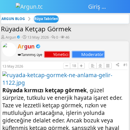
Giriş yap
ARGUN BLOG
Rüya Tabirleri
Rüyada Ketçap Görmek
K
B
💬
👁️‍🗨️
Argun
13 May 2026
0
46
o
a
C
G
Argun
n
ş
e
ö
b
l
v
r
Moderatör
Yönetici
👑Tanınmış üye
u
a
a
ü
y
n
p
n
#1
➖
18
➕
13 May 2026
u
g
l
t
b
ı
a
ü
a
ç
r
l
ş
t
e
l
a
m
Rüyada kırmızı ketçap görmek
, güzel
a
r
e
sürprize, tutkulu ve enerjik hayata işaret eder.
t
i
Taze ve lezzetli ketçap görmek, rızkın ve
a
h
n
i
mutluluğun artacağına, işlerin yolunda
gideceğine delalet eder. Ancak bozuk veya
küflenmiş ketçap görmek, şanssızlık ve hayal