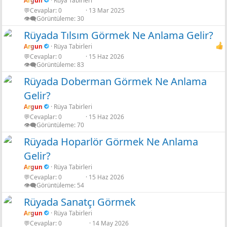
Argun
Rüya Tabirleri
💬Cevaplar
0
13 Mar 2025
Shadow neon
👁️‍🗨️Görüntüleme
30
Rüyada Tılsım Görmek Ne Anlama Gelir?
Argun
Rüya Tabirleri
💬Cevaplar
0
15 Haz 2026
👁️‍🗨️Görüntüleme
83
Rüyada Doberman Görmek Ne Anlama
Gelir?
Argun
Rüya Tabirleri
💬Cevaplar
0
15 Haz 2026
👁️‍🗨️Görüntüleme
70
Rüyada Hoparlör Görmek Ne Anlama
Gelir?
Argun
Rüya Tabirleri
💬Cevaplar
0
15 Haz 2026
👁️‍🗨️Görüntüleme
54
Rüyada Sanatçı Görmek
Argun
Rüya Tabirleri
💬Cevaplar
0
14 May 2026