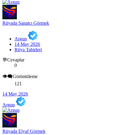
Rüyada Sanatçı Görmek
Argun
14 May 2026
Rüya Tabirleri
💬Cevaplar
0
👁️‍🗨️Görüntüleme
121
14 May 2026
Argun
Rüyada Elyaf Görmek