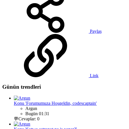
Paylaş
Link
Günün trendleri
Konu 'Forumumuza Hoşgeldin, codescaptain'
Argun
Bugün 01:31
💬Cevaplar: 0