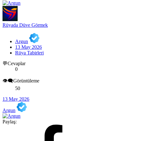
Rüyada Düve Görmek
Argun
13 May 2026
Rüya Tabirleri
💬Cevaplar
0
👁️‍🗨️Görüntüleme
50
13 May 2026
Argun
Paylaş: