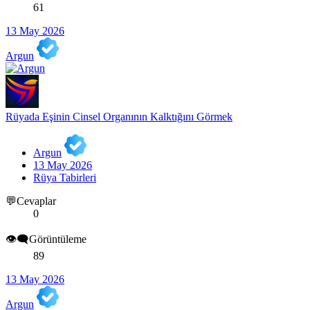
61
13 May 2026
Argun
Rüyada Eşinin Cinsel Organının Kalktığını Görmek
Argun
13 May 2026
Rüya Tabirleri
💬Cevaplar
0
👁️‍🗨️Görüntüleme
89
13 May 2026
Argun