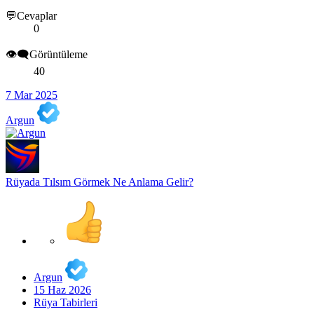
💬Cevaplar
0
👁️‍🗨️Görüntüleme
40
7 Mar 2025
Argun
Rüyada Tılsım Görmek Ne Anlama Gelir?
Argun
15 Haz 2026
Rüya Tabirleri