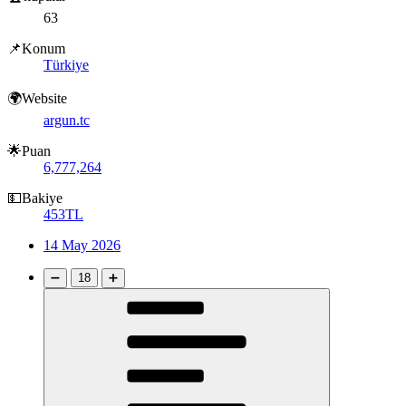
63
📌Konum
Türkiye
🌍Website
argun.tc
🌟Puan
6,777,264
💵Bakiye
453TL
14 May 2026
➖
18
➕