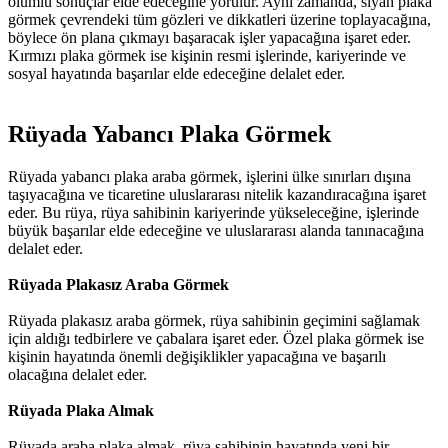
olumlu sonuçlar elde edeceğine yorulur. Aynı zamanda, siyah plaka
görmek çevrendeki tüm gözleri ve dikkatleri üzerine toplayacağına,
böylece ön plana çıkmayı başaracak işler yapacağına işaret eder.
Kırmızı plaka görmek ise kişinin resmi işlerinde, kariyerinde ve
sosyal hayatında başarılar elde edeceğine delalet eder.
Rüyada Yabancı Plaka Görmek​
Rüyada yabancı plaka araba görmek, işlerini ülke sınırları dışına
taşıyacağına ve ticaretine uluslararası nitelik kazandıracağına işaret
eder. Bu rüya, rüya sahibinin kariyerinde yükseleceğine, işlerinde
büyük başarılar elde edeceğine ve uluslararası alanda tanınacağına
delalet eder.
Rüyada Plakasız Araba Görmek
Rüyada plakasız araba görmek, rüya sahibinin geçimini sağlamak
için aldığı tedbirlere ve çabalara işaret eder. Özel plaka görmek ise
kişinin hayatında önemli değişiklikler yapacağına ve başarılı
olacağına delalet eder.
Rüyada Plaka Almak
Rüyada araba plaka almak, rüya sahibinin hayatında yeni bir