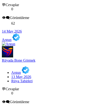
💬Cevaplar
0
👁️‍🗨️Görüntüleme
62
14 May 2026
Argun
Rüyada Bone Görmek
Argun
13 May 2026
Rüya Tabirleri
💬Cevaplar
0
👁️‍🗨️Görüntüleme