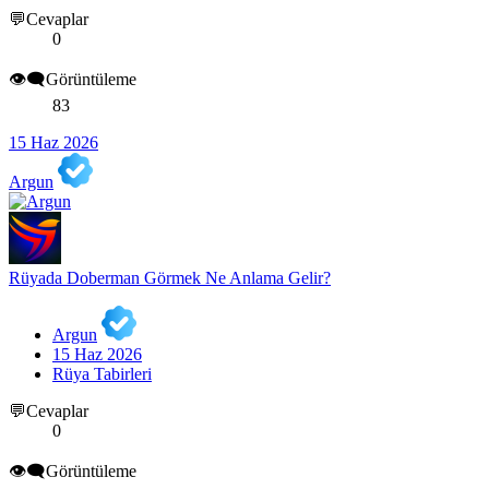
💬Cevaplar
0
👁️‍🗨️Görüntüleme
83
15 Haz 2026
Argun
Rüyada Doberman Görmek Ne Anlama Gelir?
Argun
15 Haz 2026
Rüya Tabirleri
💬Cevaplar
0
👁️‍🗨️Görüntüleme