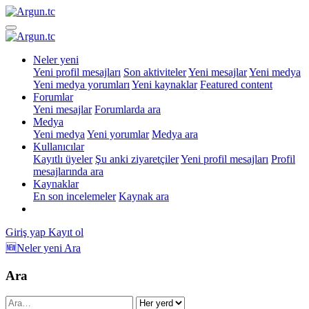
Neler yeni
Yeni profil mesajları
Son aktiviteler
Yeni mesajlar
Yeni medya
Yeni medya yorumları
Yeni kaynaklar
Featured content
Forumlar
Yeni mesajlar
Forumlarda ara
Medya
Yeni medya
Yeni yorumlar
Medya ara
Kullanıcılar
Kayıtlı üyeler
Şu anki ziyaretçiler
Yeni profil mesajları
Profil
mesajlarında ara
Kaynaklar
En son incelemeler
Kaynak ara
Giriş yap
Kayıt ol
🆕Neler yeni
Ara
Ara