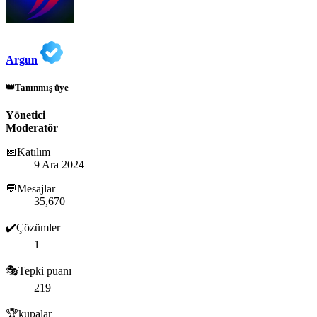
Argun
👑Tanınmış üye
Yönetici
Moderatör
📅Katılım
9 Ara 2024
💬Mesajlar
35,670
✔️Çözümler
1
🎭Tepki puanı
219
🏆kupalar