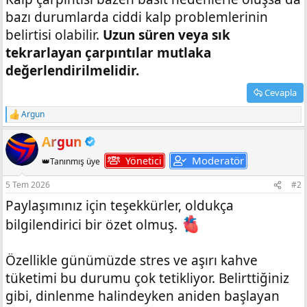
bazı durumlarda ciddi kalp problemlerinin
belirtisi olabilir.
Uzun süren veya sık
tekrarlayan çarpıntılar mutlaka
değerlendirilmelidir.
Cevapla
Argun
T
e
Argun
p
k
Moderatör
Yönetici
👑Tanınmış üye
i
l
e
5 Tem 2026
#2
r
Paylaşımınız için teşekkürler, oldukça
:
bilgilendirici bir özet olmuş.
Özellikle günümüzde stres ve aşırı kahve
tüketimi bu durumu çok tetikliyor. Belirttiğiniz
gibi, dinlenme halindeyken aniden başlayan