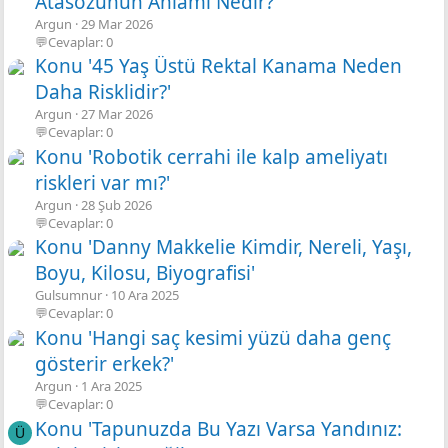
Atasözünün Anlamı Nedir?'
Argun
29 Mar 2026
💬Cevaplar: 0
Konu '45 Yaş Üstü Rektal Kanama Neden
Daha Risklidir?'
Argun
27 Mar 2026
💬Cevaplar: 0
Konu 'Robotik cerrahi ile kalp ameliyatı
riskleri var mı?'
Argun
28 Şub 2026
💬Cevaplar: 0
Konu 'Danny Makkelie Kimdir, Nereli, Yaşı,
Boyu, Kilosu, Biyografisi'
Gulsumnur
10 Ara 2025
💬Cevaplar: 0
Konu 'Hangi saç kesimi yüzü daha genç
gösterir erkek?'
Argun
1 Ara 2025
💬Cevaplar: 0
Konu 'Tapunuzda Bu Yazı Varsa Yandınız:
Ü