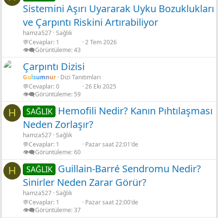
Sistemini Aşırı Uyararak Uyku Bozuklukları
ve Çarpıntı Riskini Artırabiliyor
hamza527
Sağlık
💬Cevaplar
1
2 Tem 2026
👁️‍🗨️Görüntüleme
43
Çarpıntı Dizisi
Gulsumnur
Dizi Tanıtımları
💬Cevaplar
0
26 Eki 2025
👁️‍🗨️Görüntüleme
59
Hemofili Nedir? Kanın Pıhtılaşması
SAĞLIK
H
Neden Zorlaşır?
hamza527
Sağlık
💬Cevaplar
1
Pazar saat 22:01'de
👁️‍🗨️Görüntüleme
60
Guillain-Barré Sendromu Nedir?
SAĞLIK
H
Sinirler Neden Zarar Görür?
hamza527
Sağlık
💬Cevaplar
1
Pazar saat 22:00'de
👁️‍🗨️Görüntüleme
37