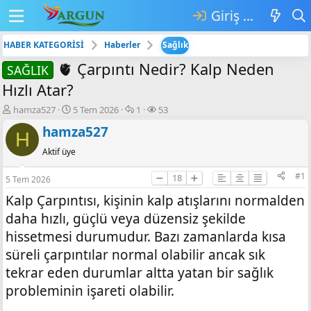
Giriş yap
HABER KATEGORİSİ
Haberler
Sağlık
🫀 Çarpıntı Nedir? Kalp Neden
SAĞLIK
Hızlı Atar?
K
B
💬
👁️‍🗨️
hamza527
5 Tem 2026
1
53
o
a
C
G
hamza527
n
ş
e
ö
H
b
l
v
r
Aktif üye
u
a
a
ü
y
n
p
n
#1
➖
18
➕
5 Tem 2026
u
g
l
t
b
ı
a
ü
Kalp Çarpıntısı, kişinin kalp atışlarını normalden
a
ç
r
l
daha hızlı, güçlü veya düzensiz şekilde
ş
t
e
l
a
m
hissetmesi durumudur. Bazı zamanlarda kısa
a
r
e
süreli çarpıntılar normal olabilir ancak sık
t
i
tekrar eden durumlar altta yatan bir sağlık
a
h
n
i
probleminin işareti olabilir.