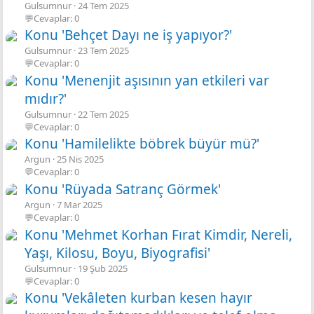
Gulsumnur
24 Tem 2025
💬Cevaplar: 0
Konu 'Behçet Dayı ne iş yapıyor?'
Gulsumnur
23 Tem 2025
💬Cevaplar: 0
Konu 'Menenjit aşısının yan etkileri var
mıdır?'
Gulsumnur
22 Tem 2025
💬Cevaplar: 0
Konu 'Hamilelikte böbrek büyür mü?'
Argun
25 Nis 2025
💬Cevaplar: 0
Konu 'Rüyada Satranç Görmek'
Argun
7 Mar 2025
💬Cevaplar: 0
Konu 'Mehmet Korhan Fırat Kimdir, Nereli,
Yaşı, Kilosu, Boyu, Biyografisi'
Gulsumnur
19 Şub 2025
💬Cevaplar: 0
Konu 'Vekâleten kurban kesen hayır