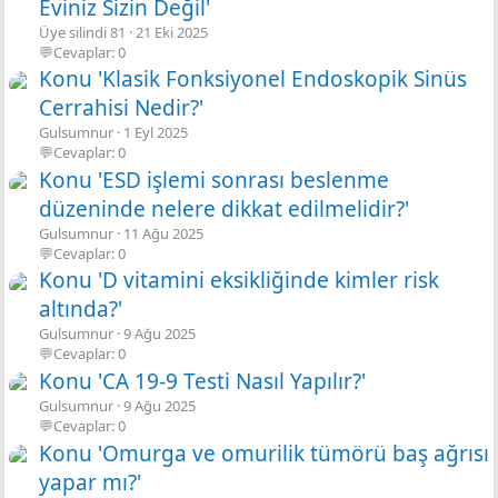
Eviniz Sizin Değil'
Üye silindi 81
21 Eki 2025
💬Cevaplar: 0
Konu 'Klasik Fonksiyonel Endoskopik Sinüs
Cerrahisi Nedir?'
Gulsumnur
1 Eyl 2025
💬Cevaplar: 0
Konu 'ESD işlemi sonrası beslenme
düzeninde nelere dikkat edilmelidir?'
Gulsumnur
11 Ağu 2025
💬Cevaplar: 0
Konu 'D vitamini eksikliğinde kimler risk
altında?'
Gulsumnur
9 Ağu 2025
💬Cevaplar: 0
Konu 'CA 19-9 Testi Nasıl Yapılır?'
Gulsumnur
9 Ağu 2025
💬Cevaplar: 0
Konu 'Omurga ve omurilik tümörü baş ağrısı
yapar mı?'