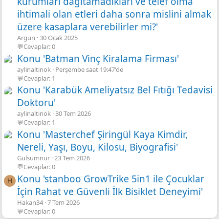
kurumları dağıtamadıkları ve telef olma
ihtimali olan etleri daha sonra mislini almak
üzere kasaplara verebilirler mi?'
Argun
30 Ocak 2025
💬Cevaplar: 0
Konu 'Batman Vinç Kiralama Firması'
aylinaltinok
Perşembe saat 19:47'de
💬Cevaplar: 1
Konu 'Karabük Ameliyatsız Bel Fıtığı Tedavisi
Doktoru'
aylinaltinok
30 Tem 2026
💬Cevaplar: 1
Konu 'Masterchef Şiringül Kaya Kimdir,
Nereli, Yaşı, Boyu, Kilosu, Biyografisi'
Gulsumnur
23 Tem 2026
💬Cevaplar: 0
Konu 'stanboo GrowTrike 5in1 ile Çocuklar
H
İçin Rahat ve Güvenli İlk Bisiklet Deneyimi'
Hakan34
7 Tem 2026
💬Cevaplar: 0