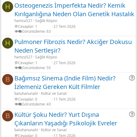
Osteogenezis İmperfekta Nedir? Kemik
H
Kırılganlığına Neden Olan Genetik Hastalık
hamza527
Sağlık Köşesi
💬Cevaplar
1
27 Tem 2026
👁️‍🗨️Görüntüleme
63
Pulmoner Fibrozis Nedir? Akciğer Dokusu
H
Neden Sertleşir?
hamza527
Sağlık Köşesi
💬Cevaplar
1
27 Tem 2026
👁️‍🗨️Görüntüleme
55
Bağımsız Sinema (Indie Film) Nedir?
B
İzlemeniz Gereken Kült Filmler
r
batuhanunalir
Kültür ve Sanat
💬Cevaplar
0
11 Tem 2026
👁️‍🗨️Görüntüleme
43
Kültür Şoku Nedir? Yurt Dışına
B
Çıkanların Yaşadığı Psikolojik Evreler
r
batuhanunalir
Kültür ve Sanat
💬Cevaplar
0
11 Tem 2026