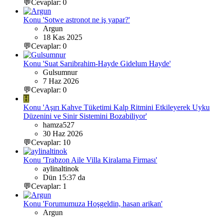
💬Cevaplar: 0
Konu 'Sotwe astronot ne iş yapar?'
Argun
18 Kas 2025
💬Cevaplar: 0
Konu 'Suat Sarıibrahim-Hayde Gidelum Hayde'
Gulsumnur
7 Haz 2026
💬Cevaplar: 0
H
Konu 'Aşırı Kahve Tüketimi Kalp Ritmini Etkileyerek Uyku
Düzenini ve Sinir Sistemini Bozabiliyor'
hamza527
30 Haz 2026
💬Cevaplar: 10
Konu 'Trabzon Aile Villa Kiralama Firması'
aylinaltinok
Dün 15:37 da
💬Cevaplar: 1
Konu 'Forumumuza Hoşgeldin, hasan arikan'
Argun