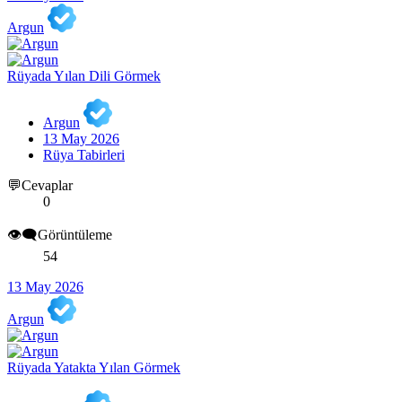
Argun
Rüyada Yılan Dili Görmek
Argun
13 May 2026
Rüya Tabirleri
💬Cevaplar
0
👁️‍🗨️Görüntüleme
54
13 May 2026
Argun
Rüyada Yatakta Yılan Görmek