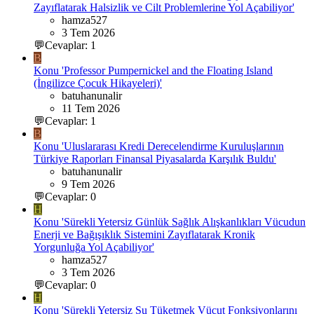
Zayıflatarak Halsizlik ve Cilt Problemlerine Yol Açabiliyor'
hamza527
3 Tem 2026
💬Cevaplar: 1
B
Konu 'Professor Pumpernickel and the Floating Island
(İngilizce Çocuk Hikayeleri)'
batuhanunalir
11 Tem 2026
💬Cevaplar: 1
B
Konu 'Uluslararası Kredi Derecelendirme Kuruluşlarının
Türkiye Raporları Finansal Piyasalarda Karşılık Buldu'
batuhanunalir
9 Tem 2026
💬Cevaplar: 0
H
Konu 'Sürekli Yetersiz Günlük Sağlık Alışkanlıkları Vücudun
Enerji ve Bağışıklık Sistemini Zayıflatarak Kronik
Yorgunluğa Yol Açabiliyor'
hamza527
3 Tem 2026
💬Cevaplar: 0
H
Konu 'Sürekli Yetersiz Su Tüketmek Vücut Fonksiyonlarını