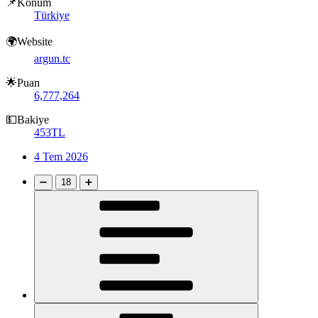
📌Konum
Türkiye
🌍Website
argun.tc
🌟Puan
6,777,264
💵Bakiye
453TL
4 Tem 2026
➖
18
➕