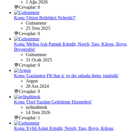
1 Ağu 2026
💬Cevaplar: 0
Konu 'Otizm Belirtileri Nelerdir?'
Gulsumnur
25 Tem 2025
💬Cevaplar: 0
Konu 'Melisa Aslı Pamuk Kimdir, Nereli, Yaşı, Kilosu, Boyu,
Biyografisi'
Gulsumnur
31 Ocak 2025
💬Cevaplar: 0
Konu 'Gaziantep FK'dan iç ve dış sahada ilginç istatistik'
Argun
28 Ara 2024
💬Cevaplar: 0
Konu 'Özel Yazılım Geliştirme Hizmetleri'
aylinaltinok
14 Tem 2026
💬Cevaplar: 1
Konu 'Eylül Aslan Kimdir, Nereli, Yaşı, Boyu, Kilosu,