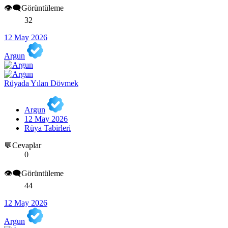
👁️‍🗨️Görüntüleme
32
12 May 2026
Argun
Rüyada Yılan Dövmek
Argun
12 May 2026
Rüya Tabirleri
💬Cevaplar
0
👁️‍🗨️Görüntüleme
44
12 May 2026
Argun