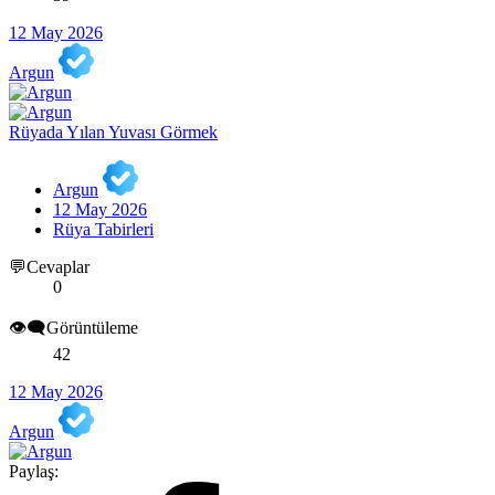
12 May 2026
Argun
Rüyada Yılan Yuvası Görmek
Argun
12 May 2026
Rüya Tabirleri
💬Cevaplar
0
👁️‍🗨️Görüntüleme
42
12 May 2026
Argun
Paylaş: