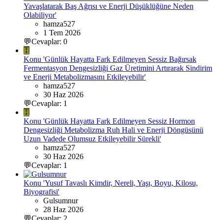
Yavaşlatarak Baş Ağrısı ve Enerji Düşüklüğüne Neden
Olabiliyor'
hamza527
1 Tem 2026
💬Cevaplar: 0
H
Konu 'Günlük Hayatta Fark Edilmeyen Sessiz Bağırsak
Fermentasyon Dengesizliği Gaz Üretimini Artırarak Sindirim
ve Enerji Metabolizmasını Etkileyebilir'
hamza527
30 Haz 2026
💬Cevaplar: 1
H
Konu 'Günlük Hayatta Fark Edilmeyen Sessiz Hormon
Dengesizliği Metabolizma Ruh Hali ve Enerji Döngüsünü
Uzun Vadede Olumsuz Etkileyebilir Sürekli'
hamza527
30 Haz 2026
💬Cevaplar: 1
Konu 'Yusuf Tavaslı Kimdir, Nereli, Yaşı, Boyu, Kilosu,
Biyografisi'
Gulsumnur
28 Haz 2026
💬Cevaplar: 2