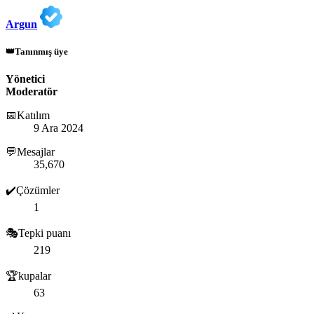
Argun
👑Tanınmış üye
Yönetici
Moderatör
📅Katılım
9 Ara 2024
💬Mesajlar
35,670
✔️Çözümler
1
🎭Tepki puanı
219
🏆kupalar
63