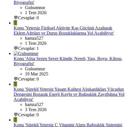
Biyografisi'
Gulsumnur
1 Tem 2026
💬Cevaplar: 0
H
Konu 'Yetersiz Fiziksel Aktivite Kas Gücünü Azaltarak
Eklem Ağrıları ve Duruş Bozukluklarına Yol Açabiliyor'
hamza527
1 Tem 2026
💬Cevaplar: 1
Konu 'Alisa Sezen Sever Kimdir, Nereli, Yaşı, Boyu, Kilosu,
Biyografisi'
Gulsumnur
19 Mar 2025
💬Cevaplar: 0
H
Konu 'Sürekli Yetersiz Yaşam Kalitesi Alışkanlıkları Vücudun
Dengesini Bozarak Enerji Kaybı ve Bağışıklık Zayıflığına Yol
Açabiliyor'
hamza527
3 Tem 2026
💬Cevaplar: 0
H
Konu 'Sürekli Yetersiz C Vitamini Alımı Bağışıklık Sistemini