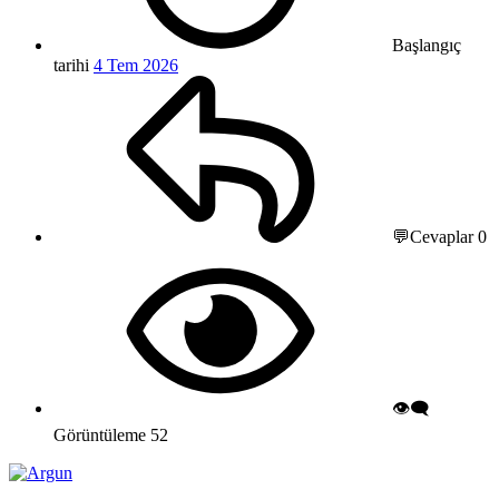
Başlangıç
tarihi
4 Tem 2026
💬Cevaplar
0
👁️‍🗨️
Görüntüleme
52