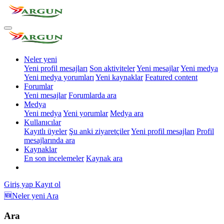
Neler yeni
Yeni profil mesajları
Son aktiviteler
Yeni mesajlar
Yeni medya
Yeni medya yorumları
Yeni kaynaklar
Featured content
Forumlar
Yeni mesajlar
Forumlarda ara
Medya
Yeni medya
Yeni yorumlar
Medya ara
Kullanıcılar
Kayıtlı üyeler
Şu anki ziyaretçiler
Yeni profil mesajları
Profil
mesajlarında ara
Kaynaklar
En son incelemeler
Kaynak ara
Giriş yap
Kayıt ol
🆕Neler yeni
Ara
Ara