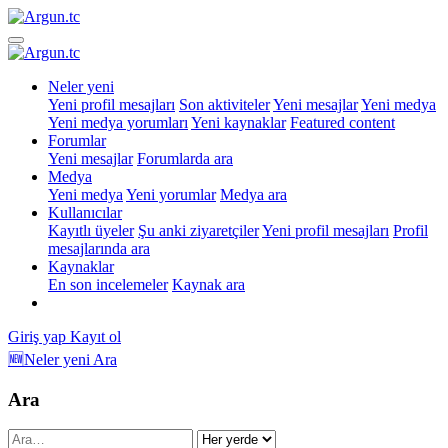
Neler yeni
Yeni profil mesajları
Son aktiviteler
Yeni mesajlar
Yeni medya
Yeni medya yorumları
Yeni kaynaklar
Featured content
Forumlar
Yeni mesajlar
Forumlarda ara
Medya
Yeni medya
Yeni yorumlar
Medya ara
Kullanıcılar
Kayıtlı üyeler
Şu anki ziyaretçiler
Yeni profil mesajları
Profil
mesajlarında ara
Kaynaklar
En son incelemeler
Kaynak ara
Giriş yap
Kayıt ol
🆕Neler yeni
Ara
Ara