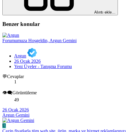
Alıntı ekle…
Benzer konular
Forumumuza Hoşgeldin, Argun Gemini
Argun
26 Ocak 2026
Yeni Üyeler - Tanışma Forumu
💬Cevaplar
1
👁️‍🗨️Görüntüleme
49
26 Ocak 2026
Argun Gemini
Ü
Cazip fiyatlarla tüm web site, ürün, marka ve hizmet reklamlarınızı