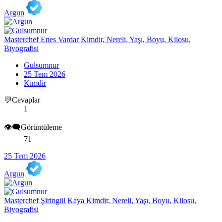
Argun
Masterchef Enes Vardar Kimdir, Nereli, Yaşı, Boyu, Kilosu,
Biyografisi
Gulsumnur
25 Tem 2026
Kimdir
💬Cevaplar
1
👁️‍🗨️Görüntüleme
71
25 Tem 2026
Argun
Masterchef Şiringül Kaya Kimdir, Nereli, Yaşı, Boyu, Kilosu,
Biyografisi