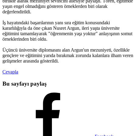
birlikte alarak mezuniyet sevincini ailesiyle paylaştı. Tören, eğitimde
yaşın engel olmadığını gösteren örneklerden biri olarak
değerlendirildi.
İş hayatındaki başarılarının yanı sıra eğitim konusundaki
kararlılığıyla da öne çıkan Nusret Argun, ileri yaşta üniversite
eğitimini tamamlayarak "öğrenmenin yaşı yoktur" anlayışının somut
örneklerinden biri oldu.
Üçüncü üniversite diplomasını alan Argun'un mezuniyeti, özellikle
gençlere ve eğitimini yarıda bırakmak zorunda kalanlara ilham veren
gelişmeler arasında gösterildi.
Cevapla
Bu sayfayı paylaş