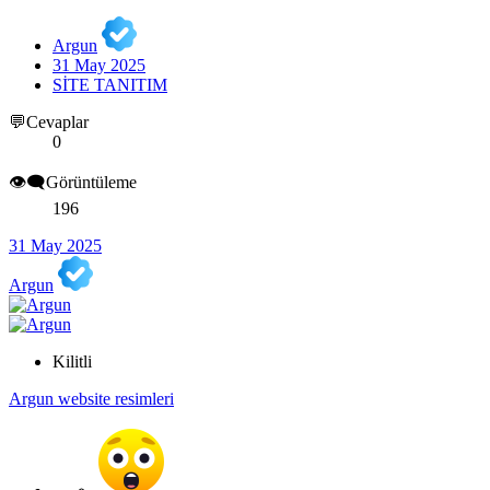
Argun
31 May 2025
SİTE TANITIM
💬Cevaplar
0
👁️‍🗨️Görüntüleme
196
31 May 2025
Argun
Kilitli
Argun website resimleri