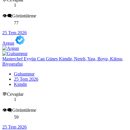
1
👁️‍🗨️Görüntüleme
77
25 Tem 2026
Argun
Masterchef Eyyüp Can Güneş Kimdir, Nereli, Yaşı, Boyu, Kilosu,
Biyografisi
Gulsumnur
25 Tem 2026
Kimdir
💬Cevaplar
1
👁️‍🗨️Görüntüleme
59
25 Tem 2026