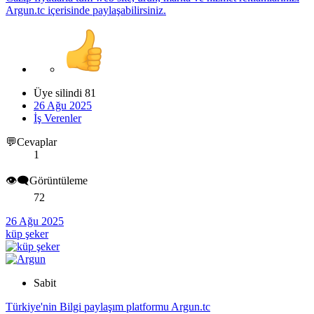
Argun.tc içerisinde paylaşabilirsiniz.
Üye silindi 81
26 Ağu 2025
İş Verenler
💬Cevaplar
1
👁️‍🗨️Görüntüleme
72
26 Ağu 2025
küp şeker
Sabit
Türkiye'nin Bilgi paylaşım platformu Argun.tc