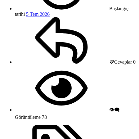
Başlangıç
tarihi
5 Tem 2026
💬Cevaplar
0
👁️‍🗨️
Görüntüleme
78