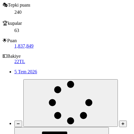
🎭Tepki puanı
240
🏆kupalar
63
🌟Puan
1,837,849
💵Bakiye
22TL
5 Tem 2026
➖
➕