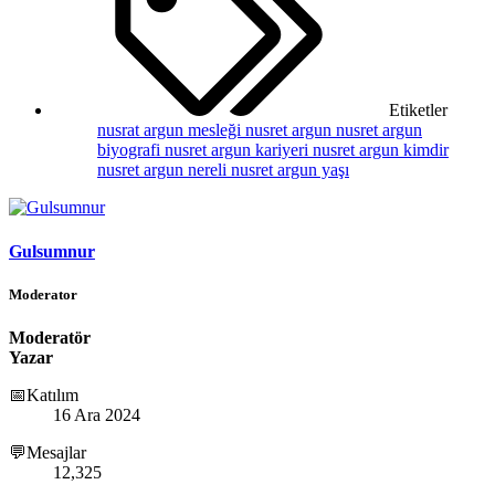
Etiketler
nusrat argun mesleği
nusret argun
nusret argun
biyografi
nusret argun kariyeri
nusret argun kimdir
nusret argun nereli
nusret argun yaşı
Gulsumnur
Moderator
Moderatör
Yazar
📅Katılım
16 Ara 2024
💬Mesajlar
12,325