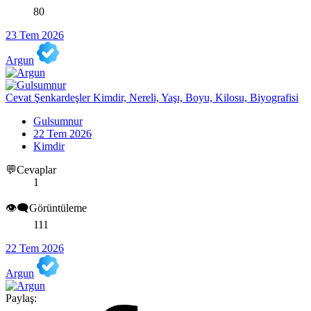
80
23 Tem 2026
Argun
Cevat Şenkardeşler Kimdir, Nereli, Yaşı, Boyu, Kilosu, Biyografisi
Gulsumnur
22 Tem 2026
Kimdir
💬Cevaplar
1
👁️‍🗨️Görüntüleme
111
22 Tem 2026
Argun
Paylaş: