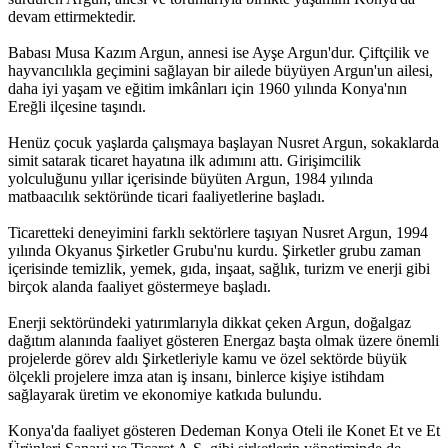
devam ettirmektedir.
Babası Musa Kazım Argun, annesi ise Ayşe Argun'dur. Çiftçilik ve
hayvancılıkla geçimini sağlayan bir ailede büyüyen Argun'un ailesi,
daha iyi yaşam ve eğitim imkânları için 1960 yılında Konya'nın
Ereğli ilçesine taşındı.
Henüz çocuk yaşlarda çalışmaya başlayan Nusret Argun, sokaklarda
simit satarak ticaret hayatına ilk adımını attı. Girişimcilik
yolculuğunu yıllar içerisinde büyüten Argun, 1984 yılında
matbaacılık sektöründe ticari faaliyetlerine başladı.
Ticaretteki deneyimini farklı sektörlere taşıyan Nusret Argun, 1994
yılında Okyanus Şirketler Grubu'nu kurdu. Şirketler grubu zaman
içerisinde temizlik, yemek, gıda, inşaat, sağlık, turizm ve enerji gibi
birçok alanda faaliyet göstermeye başladı.
Enerji sektöründeki yatırımlarıyla dikkat çeken Argun, doğalgaz
dağıtım alanında faaliyet gösteren Energaz başta olmak üzere önemli
projelerde görev aldı Şirketleriyle kamu ve özel sektörde büyük
ölçekli projelere imza atan iş insanı, binlerce kişiye istihdam
sağlayarak üretim ve ekonomiye katkıda bulundu.
Konya'da faaliyet gösteren Dedeman Konya Oteli ile Konet Et ve Et