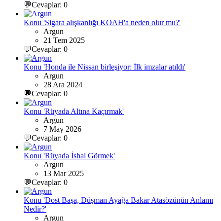
💬Cevaplar: 0
Konu 'Sigara alışkanlığı KOAH'a neden olur mu?'
Argun
21 Tem 2025
💬Cevaplar: 0
Konu 'Honda ile Nissan birleşiyor: İlk imzalar atıldı'
Argun
28 Ara 2024
💬Cevaplar: 0
Konu 'Rüyada Altına Kaçırmak'
Argun
7 May 2026
💬Cevaplar: 0
Konu 'Rüyada İshal Görmek'
Argun
13 Mar 2025
💬Cevaplar: 0
Konu 'Dost Başa, Düşman Ayağa Bakar Atasözünün Anlamı
Nedir?'
Argun