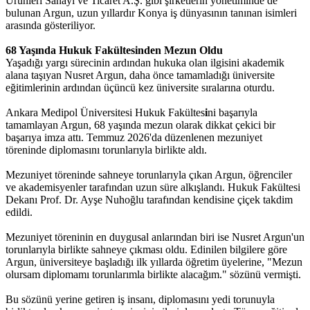
Ürünleri Sanayi ve Ticaret A.Ş. gibi şirketlerin yönetiminde de
bulunan Argun, uzun yıllardır Konya iş dünyasının tanınan isimleri
arasında gösteriliyor.
68 Yaşında Hukuk Fakültesinden Mezun Oldu
Yaşadığı yargı sürecinin ardından hukuka olan ilgisini akademik
alana taşıyan Nusret Argun, daha önce tamamladığı üniversite
eğitimlerinin ardından üçüncü kez üniversite sıralarına oturdu.
Ankara Medipol Üniversitesi Hukuk Fakültes
i
ni başarıyla
tamamlayan Argun, 68 yaşında mezun olarak dikkat çekici bir
başarıya imza attı. Temmuz 2026'da düzenlenen mezuniyet
töreninde diplomasını torunlarıyla birlikte aldı.
Mezuniyet töreninde sahneye torunlarıyla çıkan Argun, öğrenciler
ve akademisyenler tarafından uzun süre alkışlandı. Hukuk Fakültesi
Dekanı Prof. Dr. Ayşe Nuhoğlu tarafından kendisine çiçek takdim
edildi.
Mezuniyet töreninin en duygusal anlarından biri ise Nusret Argun'un
torunlarıyla birlikte sahneye çıkması oldu. Edinilen bilgilere göre
Argun, üniversiteye başladığı ilk yıllarda öğretim üyelerine, "Mezun
olursam diplomamı torunlarımla birlikte alacağım." sözünü vermişti.
Bu sözünü yerine getiren iş insanı, diplomasını yedi torunuyla