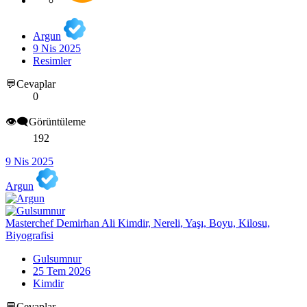
Argun
9 Nis 2025
Resimler
💬Cevaplar
0
👁️‍🗨️Görüntüleme
192
9 Nis 2025
Argun
Masterchef Demirhan Ali Kimdir, Nereli, Yaşı, Boyu, Kilosu,
Biyografisi
Gulsumnur
25 Tem 2026
Kimdir
💬Cevaplar