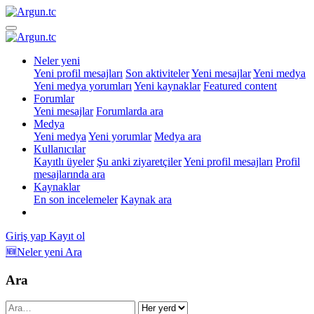
Neler yeni
Yeni profil mesajları
Son aktiviteler
Yeni mesajlar
Yeni medya
Yeni medya yorumları
Yeni kaynaklar
Featured content
Forumlar
Yeni mesajlar
Forumlarda ara
Medya
Yeni medya
Yeni yorumlar
Medya ara
Kullanıcılar
Kayıtlı üyeler
Şu anki ziyaretçiler
Yeni profil mesajları
Profil
mesajlarında ara
Kaynaklar
En son incelemeler
Kaynak ara
Giriş yap
Kayıt ol
🆕Neler yeni
Ara
Ara