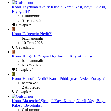
Konu 'Feyzullah Aktürk Kimdir, Nereli, Yaşı, Boyu, Kilosu,
Biyografisi'
Gulsumnur
5 Tem 2026
💬Cevaplar: 1
B
Konu 'Colpermin Nedir?'
batuhanunalir
10 Tem 2026
💬Cevaplar: 1
B
Konu 'Rüzgârla Yarışan Uçurtmanın Kuyruk Telaşı'
batuhanunalir
6 Tem 2026
💬Cevaplar: 1
H
Konu 'Hemofili Nedir? Kanın Pıhtılaşması Neden Zorlaşır?'
hamza527
2 Ağu 2026
💬Cevaplar: 1
Konu 'Masterchef Şiringül Kaya Kimdir, Nereli, Yaşı, Boyu,
Kilosu, Biyografisi'
Gulsumnur