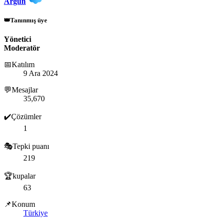
Argun
👑Tanınmış üye
Yönetici
Moderatör
📅Katılım
9 Ara 2024
💬Mesajlar
35,670
✔️Çözümler
1
🎭Tepki puanı
219
🏆kupalar
63
📌Konum
Türkiye