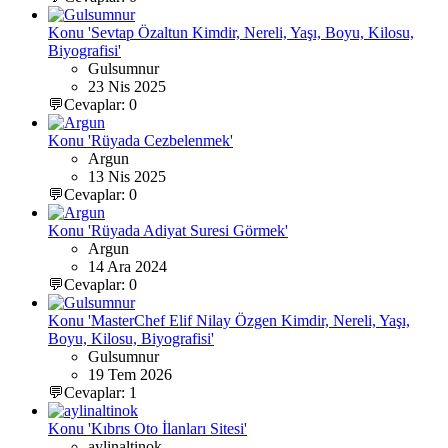
Konu 'Sevtap Özaltun Kimdir, Nereli, Yaşı, Boyu, Kilosu,
Biyografisi'
Gulsumnur
23 Nis 2025
💬Cevaplar: 0
Konu 'Rüyada Cezbelenmek'
Argun
13 Nis 2025
💬Cevaplar: 0
Konu 'Rüyada Adiyat Suresi Görmek'
Argun
14 Ara 2024
💬Cevaplar: 0
Konu 'MasterChef Elif Nilay Özgen Kimdir, Nereli, Yaşı,
Boyu, Kilosu, Biyografisi'
Gulsumnur
19 Tem 2026
💬Cevaplar: 1
Konu 'Kıbrıs Oto İlanları Sitesi'
aylinaltinok