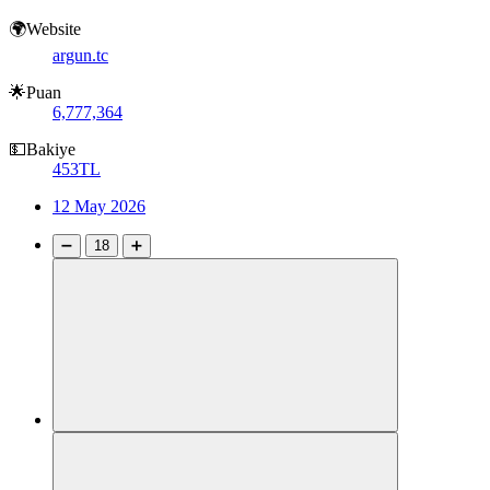
🌍Website
argun.tc
🌟Puan
6,777,364
💵Bakiye
453TL
12 May 2026
➖
18
➕