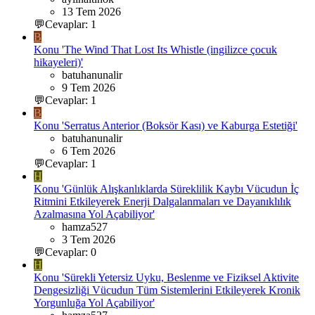
13 Tem 2026
💬Cevaplar: 1
B
Konu 'The Wind That Lost Its Whistle (ingilizce çocuk
hikayeleri)'
batuhanunalir
9 Tem 2026
💬Cevaplar: 1
B
Konu 'Serratus Anterior (Boksör Kası) ve Kaburga Estetiği'
batuhanunalir
6 Tem 2026
💬Cevaplar: 1
H
Konu 'Günlük Alışkanlıklarda Süreklilik Kaybı Vücudun İç
Ritmini Etkileyerek Enerji Dalgalanmaları ve Dayanıklılık
Azalmasına Yol Açabiliyor'
hamza527
3 Tem 2026
💬Cevaplar: 0
H
Konu 'Sürekli Yetersiz Uyku, Beslenme ve Fiziksel Aktivite
Dengesizliği Vücudun Tüm Sistemlerini Etkileyerek Kronik
Yorgunluğa Yol Açabiliyor'