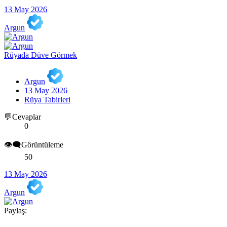
13 May 2026
Argun
Rüyada Düve Görmek
Argun
13 May 2026
Rüya Tabirleri
💬Cevaplar
0
👁️‍🗨️Görüntüleme
50
13 May 2026
Argun
Paylaş: