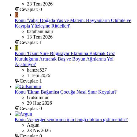
23 Tem 2026
💬Cevaplar: 0
B
Konu 'Vahşi Doğada Yas ve Matem: Hayvanların Ölümle ve
Kayıpla Yüzleşme Ritüelleri'
batuhanunalir
13 Tem 2026
💬Cevaplar: 1
H
Konu 'Uzun Süre Bilgisayar Ekranına Bakmak Göz
Kuruluğunu Artırarak Baş ve Boyun Ağrılarına Yol
Açabiliyor'
hamza527
1 Tem 2026
💬Cevaplar: 1
Konu 'Ekran Bağımlısı Çocuğa Nasıl Sınır Koyulur?'
Gulsumnur
29 Haz 2026
💬Cevaplar: 0
Konu 'Asperger sendromu için hangi doktora gidilmelidir?'
Argun
23 Nis 2025
💬Cevaplar: 0