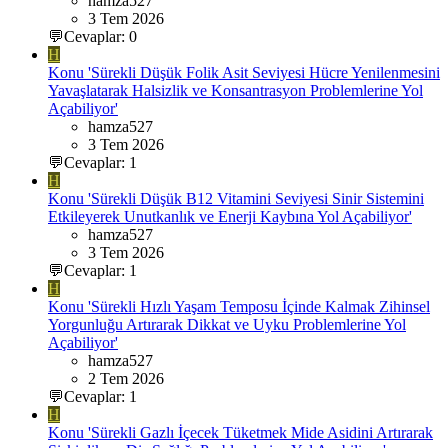
hamza527
3 Tem 2026
💬Cevaplar: 0
H
Konu 'Sürekli Düşük Folik Asit Seviyesi Hücre Yenilenmesini
Yavaşlatarak Halsizlik ve Konsantrasyon Problemlerine Yol
Açabiliyor'
hamza527
3 Tem 2026
💬Cevaplar: 1
H
Konu 'Sürekli Düşük B12 Vitamini Seviyesi Sinir Sistemini
Etkileyerek Unutkanlık ve Enerji Kaybına Yol Açabiliyor'
hamza527
3 Tem 2026
💬Cevaplar: 1
H
Konu 'Sürekli Hızlı Yaşam Temposu İçinde Kalmak Zihinsel
Yorgunluğu Artırarak Dikkat ve Uyku Problemlerine Yol
Açabiliyor'
hamza527
2 Tem 2026
💬Cevaplar: 1
H
Konu 'Sürekli Gazlı İçecek Tüketmek Mide Asidini Artırarak