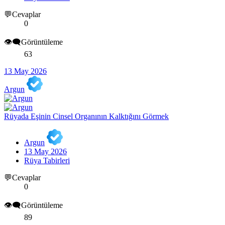
💬Cevaplar
0
👁️‍🗨️Görüntüleme
63
13 May 2026
Argun
Rüyada Eşinin Cinsel Organının Kalktığını Görmek
Argun
13 May 2026
Rüya Tabirleri
💬Cevaplar
0
👁️‍🗨️Görüntüleme
89