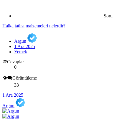
Soru
Halka tatlısı malzemeleri nelerdir?
Argun
1 Ara 2025
Yemek
💬Cevaplar
0
👁️‍🗨️Görüntüleme
33
1 Ara 2025
Argun