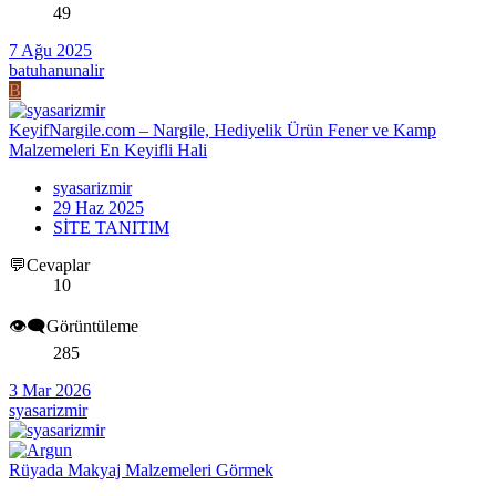
49
7 Ağu 2025
batuhanunalir
B
KeyifNargile.com – Nargile, Hediyelik Ürün Fener ve Kamp
Malzemeleri En Keyifli Hali
syasarizmir
29 Haz 2025
SİTE TANITIM
💬Cevaplar
10
👁️‍🗨️Görüntüleme
285
3 Mar 2026
syasarizmir
Rüyada Makyaj Malzemeleri Görmek