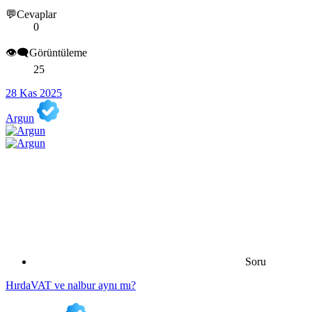
💬Cevaplar
0
👁️‍🗨️Görüntüleme
25
28 Kas 2025
Argun
Soru
HırdaVAT ve nalbur aynı mı?