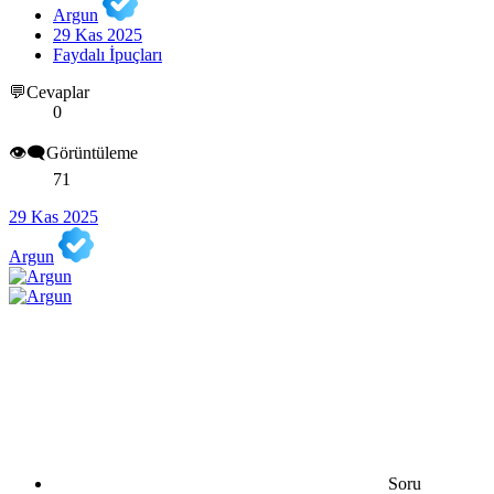
Argun
29 Kas 2025
Faydalı İpuçları
💬Cevaplar
0
👁️‍🗨️Görüntüleme
71
29 Kas 2025
Argun
Soru