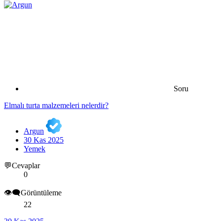
Soru
Elmalı turta malzemeleri nelerdir?
Argun
30 Kas 2025
Yemek
💬Cevaplar
0
👁️‍🗨️Görüntüleme
22