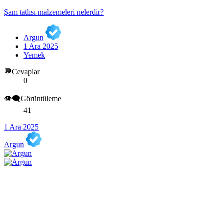
Şam tatlısı malzemeleri nelerdir?
Argun
1 Ara 2025
Yemek
💬Cevaplar
0
👁️‍🗨️Görüntüleme
41
1 Ara 2025
Argun