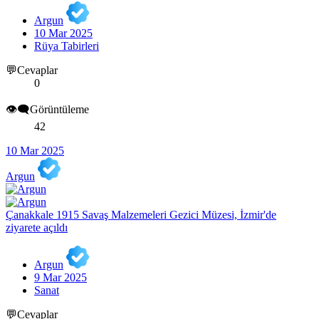
Argun
10 Mar 2025
Rüya Tabirleri
💬Cevaplar
0
👁️‍🗨️Görüntüleme
42
10 Mar 2025
Argun
Çanakkale 1915 Savaş Malzemeleri Gezici Müzesi, İzmir'de
ziyarete açıldı
Argun
9 Mar 2025
Sanat
💬Cevaplar