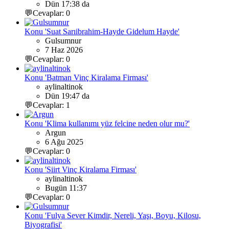
Dün 17:38 da
💬Cevaplar: 0
Konu 'Suat Sarıibrahim-Hayde Gidelum Hayde'
Gulsumnur
7 Haz 2026
💬Cevaplar: 0
Konu 'Batman Vinç Kiralama Firması'
aylinaltinok
Dün 19:47 da
💬Cevaplar: 1
Konu 'Klima kullanımı yüz felcine neden olur mu?'
Argun
6 Ağu 2025
💬Cevaplar: 0
Konu 'Siirt Vinç Kiralama Firması'
aylinaltinok
Bugün 11:37
💬Cevaplar: 0
Konu 'Fulya Sever Kimdir, Nereli, Yaşı, Boyu, Kilosu,
Biyografisi'