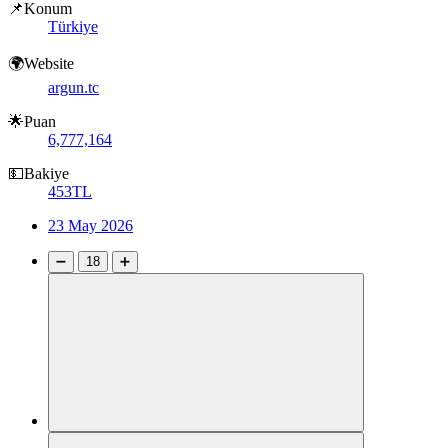
📌Konum
Türkiye
🌍Website
argun.tc
🌟Puan
6,777,164
💵Bakiye
453TL
23 May 2026
➖
18
➕