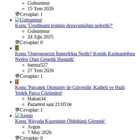
Gulsumnur
15 Tem 2026
💬Cevaplar: 1
Konu 'Ürodinami testinin dezavantajları nelerdir?'
Gulsumnur
24 Ağu 2025
💬Cevaplar: 0
H
Konu 'Osteogenezis İmperfekta Nedir? Kemik Kırılganlığına
Neden Olan Genetik Hastalık'
hamza527
27 Tem 2026
💬Cevaplar: 1
H
Konu 'Parçatek Otomotiv ile Güvenilir, Kaliteli ve Hızlı
Yedek Parça Çözümleri'
Hakan34
Pazartesi saat 21:05'de
💬Cevaplar: 1
Konu 'Rüyada Kuzeninin Öldüğünü Görmek'
Argun
7 May 2026
💬Cevaplar: 0