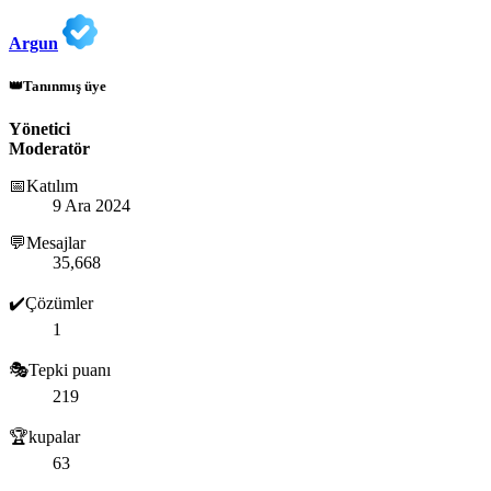
Argun
👑Tanınmış üye
Yönetici
Moderatör
📅Katılım
9 Ara 2024
💬Mesajlar
35,668
✔️Çözümler
1
🎭Tepki puanı
219
🏆kupalar
63