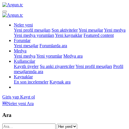
Neler yeni
Yeni profil mesajları
Son aktiviteler
Yeni mesajlar
Yeni medya
Yeni medya yorumları
Yeni kaynaklar
Featured content
Forumlar
Yeni mesajlar
Forumlarda ara
Medya
Yeni medya
Yeni yorumlar
Medya ara
Kullanıcılar
Kayıtlı üyeler
Şu anki ziyaretçiler
Yeni profil mesajları
Profil
mesajlarında ara
Kaynaklar
En son incelemeler
Kaynak ara
Giriş yap
Kayıt ol
🆕Neler yeni
Ara
Ara