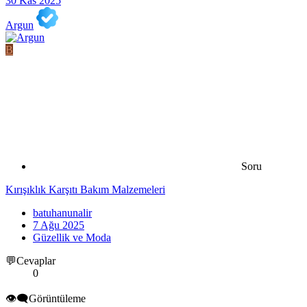
30 Kas 2025
Argun
B
Soru
Kırışıklık Karşıtı Bakım Malzemeleri
batuhanunalir
7 Ağu 2025
Güzellik ve Moda
💬Cevaplar
0
👁️‍🗨️Görüntüleme