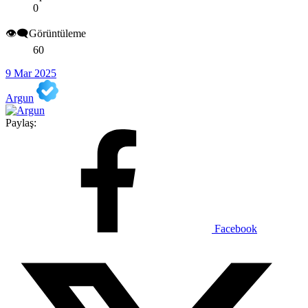
0
👁️‍🗨️Görüntüleme
60
9 Mar 2025
Argun
Paylaş:
Facebook