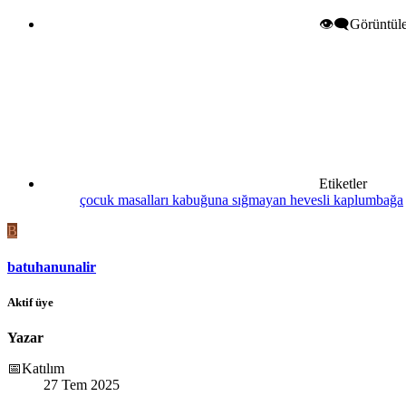
👁️‍🗨️Görüntü
Etiketler
çocuk masalları
kabuğuna sığmayan hevesli kaplumbağa
B
batuhanunalir
Aktif üye
Yazar
📅Katılım
27 Tem 2025