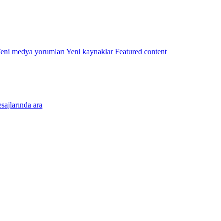
eni medya yorumları
Yeni kaynaklar
Featured content
esajlarında ara