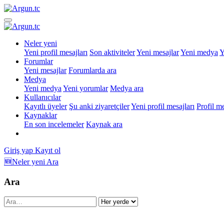
Neler yeni
Yeni profil mesajları
Son aktiviteler
Yeni mesajlar
Yeni medya
Y
Forumlar
Yeni mesajlar
Forumlarda ara
Medya
Yeni medya
Yeni yorumlar
Medya ara
Kullanıcılar
Kayıtlı üyeler
Şu anki ziyaretçiler
Yeni profil mesajları
Profil m
Kaynaklar
En son incelemeler
Kaynak ara
Giriş yap
Kayıt ol
🆕Neler yeni
Ara
Ara