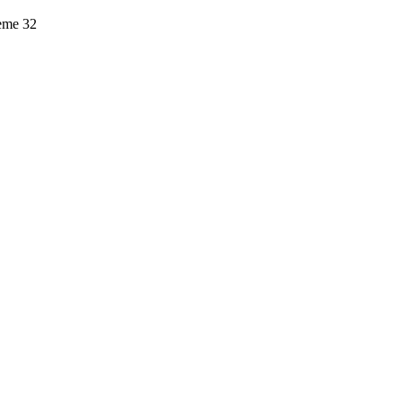
leme
32