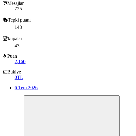
💬Mesajlar
725
🎭Tepki puanı
148
🏆kupalar
43
🌟Puan
2,160
💵Bakiye
0TL
6 Tem 2026