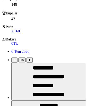
148
🏆kupalar
43
🌟Puan
2,160
💵Bakiye
0TL
6 Tem 2026
➖
18
➕