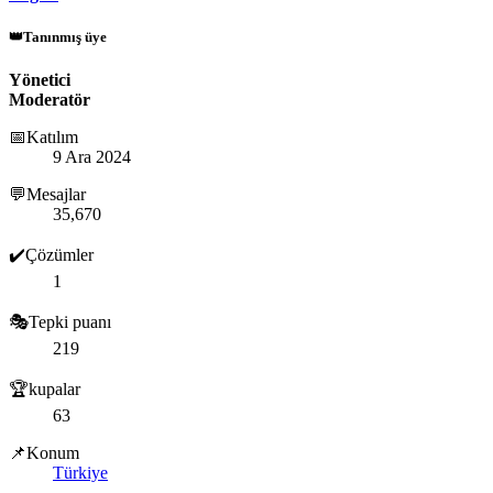
👑Tanınmış üye
Yönetici
Moderatör
📅Katılım
9 Ara 2024
💬Mesajlar
35,670
✔️Çözümler
1
🎭Tepki puanı
219
🏆kupalar
63
📌Konum
Türkiye