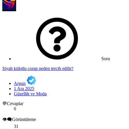
Soru
Siyah külotlu çorap neden tercih edilir?
Argun
1 Ara 2025
Güzellik ve Moda
💬Cevaplar
0
👁️‍🗨️Görüntüleme
31