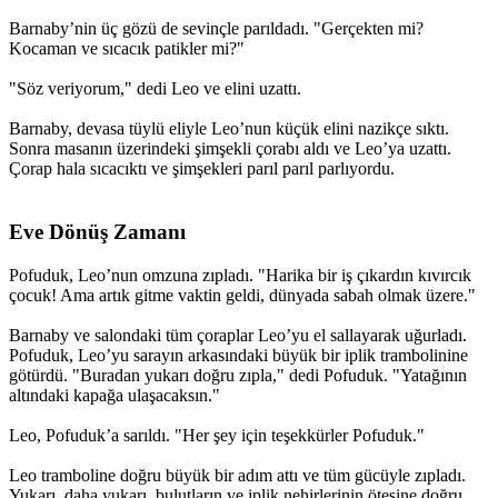
Barnaby’nin üç gözü de sevinçle parıldadı. "Gerçekten mi?
Kocaman ve sıcacık patikler mi?"
"Söz veriyorum," dedi Leo ve elini uzattı.
Barnaby, devasa tüylü eliyle Leo’nun küçük elini nazikçe sıktı.
Sonra masanın üzerindeki şimşekli çorabı aldı ve Leo’ya uzattı.
Çorap hala sıcacıktı ve şimşekleri parıl parıl parlıyordu.
Eve Dönüş Zamanı​
Pofuduk, Leo’nun omzuna zıpladı. "Harika bir iş çıkardın kıvırcık
çocuk! Ama artık gitme vaktin geldi, dünyada sabah olmak üzere."
Barnaby ve salondaki tüm çoraplar Leo’yu el sallayarak uğurladı.
Pofuduk, Leo’yu sarayın arkasındaki büyük bir iplik trambolinine
götürdü. "Buradan yukarı doğru zıpla," dedi Pofuduk. "Yatağının
altındaki kapağa ulaşacaksın."
Leo, Pofuduk’a sarıldı. "Her şey için teşekkürler Pofuduk."
Leo tramboline doğru büyük bir adım attı ve tüm gücüyle zıpladı.
Yukarı, daha yukarı, bulutların ve iplik nehirlerinin ötesine doğru