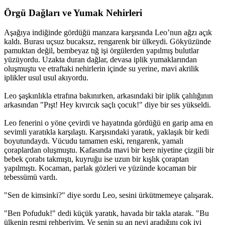
Örgü Dağları ve Yumak Nehirleri​
Aşağıya indiğinde gördüğü manzara karşısında Leo’nun ağzı açık
kaldı. Burası uçsuz bucaksız, rengarenk bir ülkeydi. Gökyüzünde
pamuktan değil, bembeyaz tığ işi örgülerden yapılmış bulutlar
yüzüyordu. Uzakta duran dağlar, devasa iplik yumaklarından
oluşmuştu ve etraftaki nehirlerin içinde su yerine, mavi akrilik
iplikler usul usul akıyordu.
Leo şaşkınlıkla etrafına bakınırken, arkasındaki bir iplik çalılığının
arkasından "Pışt! Hey kıvırcık saçlı çocuk!" diye bir ses yükseldi.
Leo fenerini o yöne çevirdi ve hayatında gördüğü en garip ama en
sevimli yaratıkla karşılaştı. Karşısındaki yaratık, yaklaşık bir kedi
boyutundaydı. Vücudu tamamen eski, rengarenk, yamalı
çoraplardan oluşmuştu. Kafasında mavi bir bere niyetine çizgili bir
bebek çorabı takmıştı, kuyruğu ise uzun bir kışlık çoraptan
yapılmıştı. Kocaman, parlak gözleri ve yüzünde kocaman bir
tebessümü vardı.
"Sen de kimsinki?" diye sordu Leo, sesini ürkütmemeye çalışarak.
"Ben Pofuduk!" dedi küçük yaratık, havada bir takla atarak. "Bu
ülkenin resmi rehberiyim. Ve senin şu an neyi aradığını çok iyi