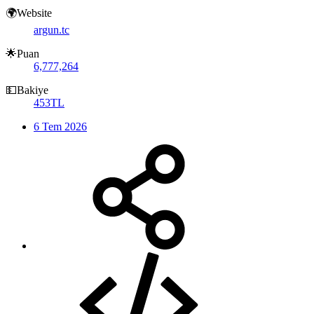
🌍Website
argun.tc
🌟Puan
6,777,264
💵Bakiye
453TL
6 Tem 2026