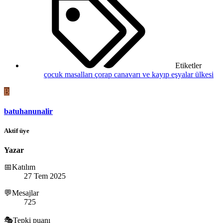
Etiketler
çocuk masalları
çorap canavarı ve kayıp eşyalar ülkesi
B
batuhanunalir
Aktif üye
Yazar
📅Katılım
27 Tem 2025
💬Mesajlar
725
🎭Tepki puanı