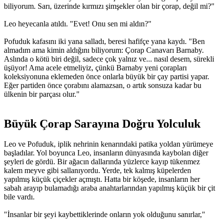
biliyorum. Sarı, üzerinde kırmızı şimşekler olan bir çorap, değil mi?"
Leo heyecanla atıldı. "Evet! Onu sen mi aldın?"
Pofuduk kafasını iki yana salladı, beresi hafifçe yana kaydı. "Ben
almadım ama kimin aldığını biliyorum: Çorap Canavarı Barnaby.
Aslında o kötü biri değil, sadece çok yalnız ve... nasıl desem, sürekli
üşüyor! Ama acele etmeliyiz, çünkü Barnaby yeni çorapları
koleksiyonuna eklemeden önce onlarla büyük bir çay partisi yapar.
Eğer partiden önce çorabını alamazsan, o artık sonsuza kadar bu
ülkenin bir parçası olur."
Büyük Çorap Sarayına Doğru Yolculuk​
Leo ve Pofuduk, iplik nehrinin kenarındaki patika yoldan yürümeye
başladılar. Yol boyunca Leo, insanların dünyasında kaybolan diğer
şeyleri de gördü. Bir ağacın dallarında yüzlerce kayıp tükenmez
kalem meyve gibi sallanıyordu. Yerde, tek kalmış küpelerden
yapılmış küçük çiçekler açmıştı. Hatta bir köşede, insanların her
sabah arayıp bulamadığı araba anahtarlarından yapılmış küçük bir çit
bile vardı.
"İnsanlar bir şeyi kaybettiklerinde onların yok olduğunu sanırlar,"