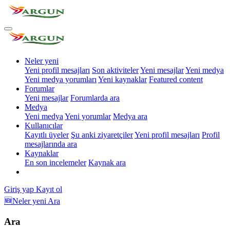
Neler yeni
Yeni profil mesajları
Son aktiviteler
Yeni mesajlar
Yeni medya
Yeni medya yorumları
Yeni kaynaklar
Featured content
Forumlar
Yeni mesajlar
Forumlarda ara
Medya
Yeni medya
Yeni yorumlar
Medya ara
Kullanıcılar
Kayıtlı üyeler
Şu anki ziyaretçiler
Yeni profil mesajları
Profil
mesajlarında ara
Kaynaklar
En son incelemeler
Kaynak ara
Giriş yap
Kayıt ol
🆕Neler yeni
Ara
Ara