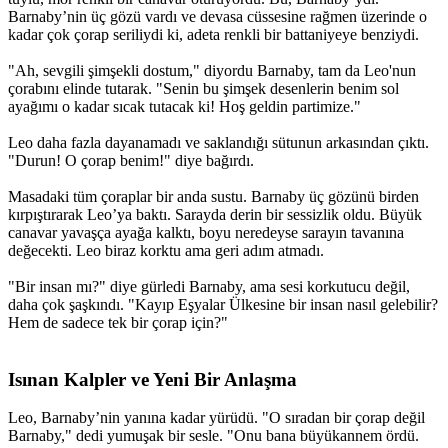
Barnaby’nin üç gözü vardı ve devasa cüssesine rağmen üzerinde o
kadar çok çorap seriliydi ki, adeta renkli bir battaniyeye benziydi.
"Ah, sevgili şimşekli dostum," diyordu Barnaby, tam da Leo'nun
çorabını elinde tutarak. "Senin bu şimşek desenlerin benim sol
ayağımı o kadar sıcak tutacak ki! Hoş geldin partimize."
Leo daha fazla dayanamadı ve saklandığı sütunun arkasından çıktı.
"Durun! O çorap benim!" diye bağırdı.
Masadaki tüm çoraplar bir anda sustu. Barnaby üç gözünü birden
kırpıştırarak Leo’ya baktı. Sarayda derin bir sessizlik oldu. Büyük
canavar yavaşça ayağa kalktı, boyu neredeyse sarayın tavanına
değecekti. Leo biraz korktu ama geri adım atmadı.
"Bir insan mı?" diye gürledi Barnaby, ama sesi korkutucu değil,
daha çok şaşkındı. "Kayıp Eşyalar Ülkesine bir insan nasıl gelebilir?
Hem de sadece tek bir çorap için?"
Isınan Kalpler ve Yeni Bir Anlaşma​
Leo, Barnaby’nin yanına kadar yürüdü. "O sıradan bir çorap değil
Barnaby," dedi yumuşak bir sesle. "Onu bana büyükannem ördü.