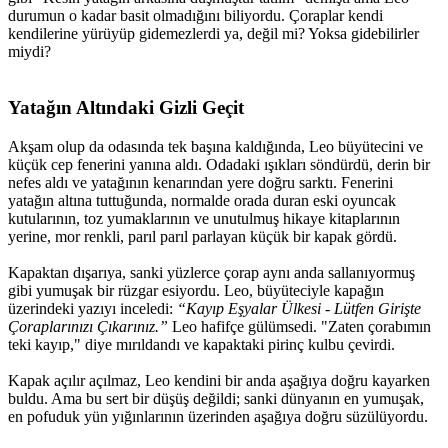
durumun o kadar basit olmadığını biliyordu. Çoraplar kendi
kendilerine yürüyüp gidemezlerdi ya, değil mi? Yoksa gidebilirler
miydi?
Yatağın Altındaki Gizli Geçit​
Akşam olup da odasında tek başına kaldığında, Leo büyütecini ve
küçük cep fenerini yanına aldı. Odadaki ışıkları söndürdü, derin bir
nefes aldı ve yatağının kenarından yere doğru sarktı. Fenerini
yatağın altına tuttuğunda, normalde orada duran eski oyuncak
kutularının, toz yumaklarının ve unutulmuş hikaye kitaplarının
yerine, mor renkli, parıl parıl parlayan küçük bir kapak gördü.
Kapaktan dışarıya, sanki yüzlerce çorap aynı anda sallanıyormuş
gibi yumuşak bir rüzgar esiyordu. Leo, büyüteciyle kapağın
üzerindeki yazıyı inceledi:
“Kayıp Eşyalar Ülkesi - Lütfen Girişte
Çoraplarınızı Çıkarınız.”
Leo hafifçe gülümsedi. "Zaten çorabımın
teki kayıp," diye mırıldandı ve kapaktaki pirinç kulbu çevirdi.
Kapak açılır açılmaz, Leo kendini bir anda aşağıya doğru kayarken
buldu. Ama bu sert bir düşüş değildi; sanki dünyanın en yumuşak,
en pofuduk yün yığınlarının üzerinden aşağıya doğru süzülüyordu.