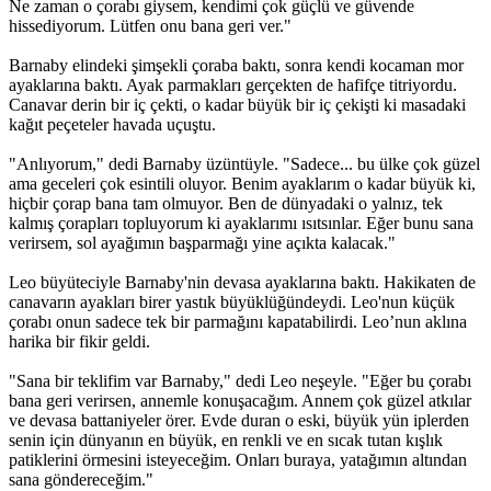
Ne zaman o çorabı giysem, kendimi çok güçlü ve güvende
hissediyorum. Lütfen onu bana geri ver."
Barnaby elindeki şimşekli çoraba baktı, sonra kendi kocaman mor
ayaklarına baktı. Ayak parmakları gerçekten de hafifçe titriyordu.
Canavar derin bir iç çekti, o kadar büyük bir iç çekişti ki masadaki
kağıt peçeteler havada uçuştu.
"Anlıyorum," dedi Barnaby üzüntüyle. "Sadece... bu ülke çok güzel
ama geceleri çok esintili oluyor. Benim ayaklarım o kadar büyük ki,
hiçbir çorap bana tam olmuyor. Ben de dünyadaki o yalnız, tek
kalmış çorapları topluyorum ki ayaklarımı ısıtsınlar. Eğer bunu sana
verirsem, sol ayağımın başparmağı yine açıkta kalacak."
Leo büyüteciyle Barnaby'nin devasa ayaklarına baktı. Hakikaten de
canavarın ayakları birer yastık büyüklüğündeydi. Leo'nun küçük
çorabı onun sadece tek bir parmağını kapatabilirdi. Leo’nun aklına
harika bir fikir geldi.
"Sana bir teklifim var Barnaby," dedi Leo neşeyle. "Eğer bu çorabı
bana geri verirsen, annemle konuşacağım. Annem çok güzel atkılar
ve devasa battaniyeler örer. Evde duran o eski, büyük yün iplerden
senin için dünyanın en büyük, en renkli ve en sıcak tutan kışlık
patiklerini örmesini isteyeceğim. Onları buraya, yatağımın altından
sana göndereceğim."