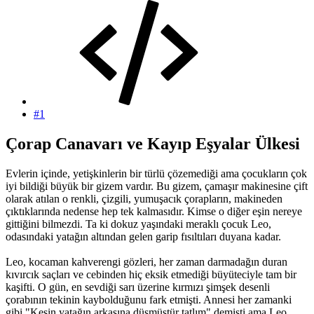
#1
Çorap Canavarı ve Kayıp Eşyalar Ülkesi​
Evlerin içinde, yetişkinlerin bir türlü çözemediği ama çocukların çok
iyi bildiği büyük bir gizem vardır. Bu gizem, çamaşır makinesine çift
olarak atılan o renkli, çizgili, yumuşacık çorapların, makineden
çıktıklarında nedense hep tek kalmasıdır. Kimse o diğer eşin nereye
gittiğini bilmezdi. Ta ki dokuz yaşındaki meraklı çocuk Leo,
odasındaki yatağın altından gelen garip fısıltıları duyana kadar.
Leo, kocaman kahverengi gözleri, her zaman darmadağın duran
kıvırcık saçları ve cebinden hiç eksik etmediği büyüteciyle tam bir
kaşifti. O gün, en sevdiği sarı üzerine kırmızı şimşek desenli
çorabının tekinin kaybolduğunu fark etmişti. Annesi her zamanki
gibi "Kesin yatağın arkasına düşmüştür tatlım" demişti ama Leo