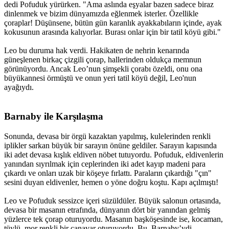
dedi Pofuduk yürürken. "Ama aslında eşyalar bazen sadece biraz
dinlenmek ve bizim dünyamızda eğlenmek isterler. Özellikle
çoraplar! Düşünsene, bütün gün karanlık ayakkabıların içinde, ayak
kokusunun arasında kalıyorlar. Burası onlar için bir tatil köyü gibi."
Leo bu duruma hak verdi. Hakikaten de nehrin kenarında
güneşlenen birkaç çizgili çorap, hallerinden oldukça memnun
görünüyordu. Ancak Leo’nun şimşekli çorabı özeldi, onu ona
büyükannesi örmüştü ve onun yeri tatil köyü değil, Leo'nun
ayağıydı.
Barnaby ile Karşılaşma​
Sonunda, devasa bir örgü kazaktan yapılmış, kulelerinden renkli
iplikler sarkan büyük bir sarayın önüne geldiler. Sarayın kapısında
iki adet devasa kışlık eldiven nöbet tutuyordu. Pofuduk, eldivenlerin
yanından sıyrılmak için ceplerinden iki adet kayıp madeni para
çıkardı ve onları uzak bir köşeye fırlattı. Paraların çıkardığı "çın"
sesini duyan eldivenler, hemen o yöne doğru koştu. Kapı açılmıştı!
Leo ve Pofuduk sessizce içeri süzüldüler. Büyük salonun ortasında,
devasa bir masanın etrafında, dünyanın dört bir yanından gelmiş
yüzlerce tek çorap oturuyordu. Masanın başköşesinde ise, kocaman,
tüylü, mor renkli bir canavar oturuyordu. Bu, Barnaby’ydi.