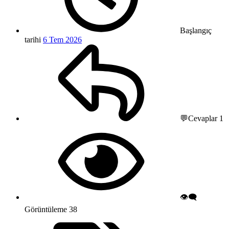
Başlangıç
tarihi
6 Tem 2026
💬Cevaplar
1
👁️‍🗨️
Görüntüleme
38