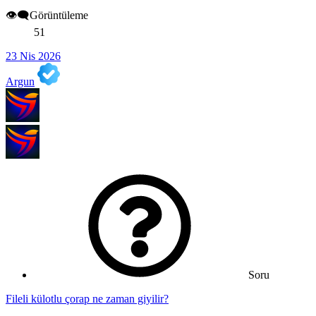
👁️‍🗨️Görüntüleme
51
23 Nis 2026
Argun
Soru
Fileli külotlu çorap ne zaman giyilir?