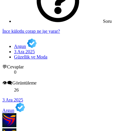
Soru
İnce külotlu çorap ne işe yarar?
Argun
3 Ara 2025
Güzellik ve Moda
💬Cevaplar
0
👁️‍🗨️Görüntüleme
26
3 Ara 2025
Argun