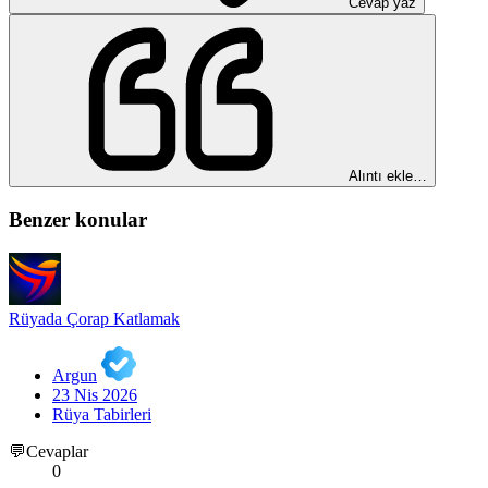
Cevap yaz
Alıntı ekle…
Benzer konular
Rüyada Çorap Katlamak
Argun
23 Nis 2026
Rüya Tabirleri
💬Cevaplar
0