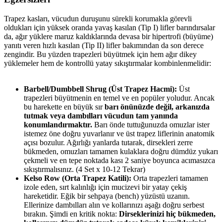
Trapez kasları, vücudun duruşunu sürekli korumakla görevli
oldukları için yüksek oranda yavaş kasılan (Tip I) lifler barındırsalar
da, ağır yüklere maruz kaldıklarında devasa bir hipertrofi (büyüme)
yanıtı veren hızlı kasılan (Tip II) lifler bakımından da son derece
zengindir. Bu yüzden trapezleri büyütmek için hem ağır dikey
yüklemeler hem de kontrollü yatay sıkıştırmalar kombinlenmelidir:
Barbell/Dumbbell Shrug (Üst Trapez Hacmi):
Üst
trapezleri büyütmenin en temel ve en popüler yoludur. Ancak
bu harekette en büyük sır
barı önünüzde değil, arkanızda
tutmak veya dambılları vücudun tam yanında
konumlandırmaktır.
Barı önde tuttuğunuzda omuzlar ister
istemez öne doğru yuvarlanır ve üst trapez liflerinin anatomik
açısı bozulur. Ağırlığı yanlarda tutarak, dirsekleri zerre
bükmeden, omuzları tamamen kulaklara doğru dümdüz yukarı
çekmeli ve en tepe noktada kası 2 saniye boyunca acımasızca
sıkıştırmalısınız. (4 Set x 10-12 Tekrar)
Kelso Row (Orta Trapez Katili):
Orta trapezleri tamamen
izole eden, sırt kalınlığı için mucizevi bir yatay çekiş
hareketidir. Eğik bir sehpaya (bench) yüzüstü uzanın.
Ellerinize dambılları alın ve kollarınızı aşağı doğru serbest
bırakın. Şimdi en kritik nokta:
Dirseklerinizi hiç bükmeden,