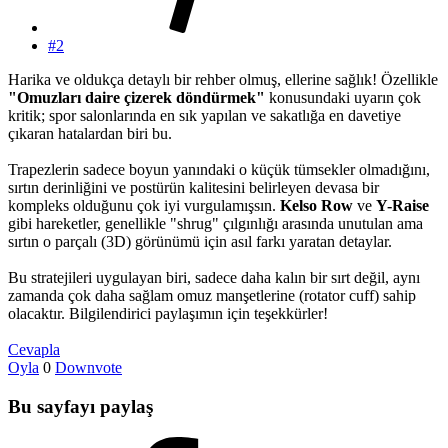
#2
Harika ve oldukça detaylı bir rehber olmuş, ellerine sağlık! Özellikle
"Omuzları daire çizerek döndürmek"
konusundaki uyarın çok
kritik; spor salonlarında en sık yapılan ve sakatlığa en davetiye
çıkaran hatalardan biri bu.
Trapezlerin sadece boyun yanındaki o küçük tümsekler olmadığını,
sırtın derinliğini ve postürün kalitesini belirleyen devasa bir
kompleks olduğunu çok iyi vurgulamışsın.
Kelso Row
ve
Y-Raise
gibi hareketler, genellikle "shrug" çılgınlığı arasında unutulan ama
sırtın o parçalı (3D) görünümü için asıl farkı yaratan detaylar.
Bu stratejileri uygulayan biri, sadece daha kalın bir sırt değil, aynı
zamanda çok daha sağlam omuz manşetlerine (rotator cuff) sahip
olacaktır. Bilgilendirici paylaşımın için teşekkürler!
Cevapla
Oyla
0
Downvote
Bu sayfayı paylaş