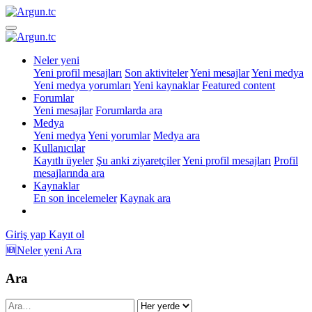
Neler yeni
Yeni profil mesajları
Son aktiviteler
Yeni mesajlar
Yeni medya
Yeni medya yorumları
Yeni kaynaklar
Featured content
Forumlar
Yeni mesajlar
Forumlarda ara
Medya
Yeni medya
Yeni yorumlar
Medya ara
Kullanıcılar
Kayıtlı üyeler
Şu anki ziyaretçiler
Yeni profil mesajları
Profil
mesajlarında ara
Kaynaklar
En son incelemeler
Kaynak ara
Giriş yap
Kayıt ol
🆕Neler yeni
Ara
Ara