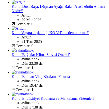
Konu 'Dost Başa, Düşman Ayağa Bakar Atasözünün Anlamı
Nedir?'
Argun
29 Mar 2026
💬Cevaplar: 0
Konu 'Sigara alışkanlığı KOAH'a neden olur mu?'
Argun
21 Tem 2025
💬Cevaplar: 0
Konu 'Bağcılar Klima Servisi Önerisi'
aylinaltinok
Dün 23:30 da
💬Cevaplar: 1
Konu 'Batman Vinç Kiralama Firması'
aylinaltinok
Dün 19:47 da
💬Cevaplar: 1
Konu 'Endüstriyel Kodlama ve Markalama Sistemleri'
aylinaltinok
Dün 17:38 da