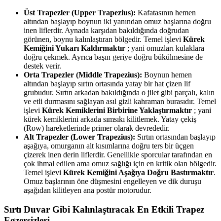
Üst Trapezler (Upper Trapezius):
Kafatasının hemen
altından başlayıp boynun iki yanından omuz başlarına doğru
inen liflerdir. Aynada karşıdan bakıldığında doğrudan
görünen, boynu kalınlaştıran bölgedir. Temel işlevi
Kürek
Kemiğini Yukarı Kaldırmaktır
; yani omuzları kulaklara
doğru çekmek. Ayrıca başın geriye doğru bükülmesine de
destek verir.
Orta Trapezler (Middle Trapezius):
Boynun hemen
altından başlayıp sırtın ortasında yatay bir hat çizen lif
grubudur. Sırtın arkadan bakıldığında o jilet gibi parçalı, kalın
ve etli durmasını sağlayan asıl gizli kahraman burasıdır. Temel
işlevi
Kürek Kemiklerini Birbirine Yaklaştırmaktır
; yani
kürek kemiklerini arkada sımsıkı kilitlemek. Yatay çekiş
(Row) hareketlerinde primer olarak devrededir.
Alt Trapezler (Lower Trapezius):
Sırtın ortasından başlayıp
aşağıya, omurganın alt kısımlarına doğru ters bir üçgen
çizerek inen derin liflerdir. Genellikle sporcular tarafından en
çok ihmal edilen ama omuz sağlığı için en kritik olan bölgedir.
Temel işlevi
Kürek Kemiğini Aşağıya Doğru Bastırmaktır
.
Omuz başlarının öne düşmesini engelleyen ve dik duruşu
aşağıdan kilitleyen ana postür motorudur.
Sırtı Duvar Gibi Kalınlaştıracak En Etkili Trapez
Egzersizleri​