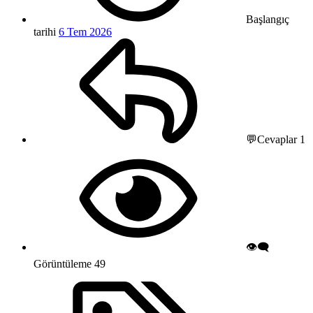
Başlangıç
tarihi
6 Tem 2026
💬Cevaplar
1
👁️‍🗨️
Görüntüleme
49