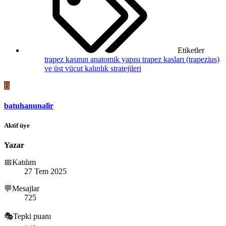
Etiketler
trapez kasının anatomik yapısı
trapez kasları (trapezius)
ve üst vücut kalınlık stratejileri
B
batuhanunalir
Aktif üye
Yazar
📅Katılım
27 Tem 2025
💬Mesajlar
725
🎭Tepki puanı