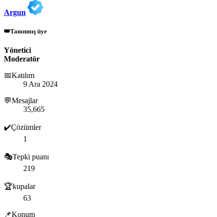
Argun
👑Tanınmış üye
Yönetici
Moderatör
📅Katılım
9 Ara 2024
💬Mesajlar
35,665
✔️Çözümler
1
🎭Tepki puanı
219
🏆kupalar
63
📌Konum