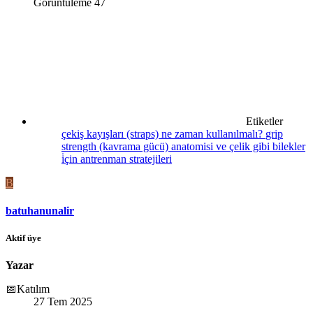
Görüntüleme
47
Etiketler
çekiş kayışları (straps) ne zaman kullanılmalı?
grip
strength (kavrama gücü) anatomisi ve çelik gibi bilekler
i̇çin antrenman stratejileri
B
batuhanunalir
Aktif üye
Yazar
📅Katılım
27 Tem 2025