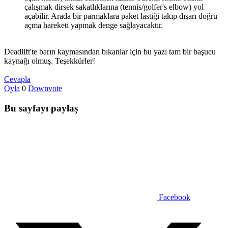
çalışmak dirsek sakatlıklarına (tennis/golfer's elbow) yol
açabilir. Arada bir parmaklara paket lastiği takıp dışarı doğru
açma hareketi yapmak denge sağlayacaktır.
Deadlift'te barın kaymasından bıkanlar için bu yazı tam bir başucu
kaynağı olmuş. Teşekkürler!
Cevapla
Oyla
0
Downvote
Bu sayfayı paylaş
Facebook