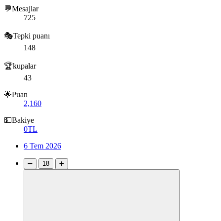
💬Mesajlar
725
🎭Tepki puanı
148
🏆kupalar
43
🌟Puan
2,160
💵Bakiye
0TL
6 Tem 2026
➖
18
➕