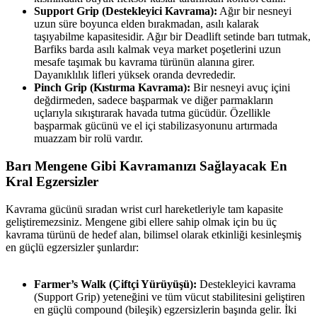
Support Grip (Destekleyici Kavrama):
Ağır bir nesneyi
uzun süre boyunca elden bırakmadan, asılı kalarak
taşıyabilme kapasitesidir. Ağır bir Deadlift setinde barı tutmak,
Barfiks barda asılı kalmak veya market poşetlerini uzun
mesafe taşımak bu kavrama türünün alanına girer.
Dayanıklılık lifleri yüksek oranda devrededir.
Pinch Grip (Kıstırma Kavrama):
Bir nesneyi avuç içini
değdirmeden, sadece başparmak ve diğer parmakların
uçlarıyla sıkıştırarak havada tutma gücüdür. Özellikle
başparmak gücünü ve el içi stabilizasyonunu artırmada
muazzam bir rolü vardır.
Barı Mengene Gibi Kavramanızı Sağlayacak En
Kral Egzersizler​
Kavrama gücünü sıradan wrist curl hareketleriyle tam kapasite
geliştiremezsiniz. Mengene gibi ellere sahip olmak için bu üç
kavrama türünü de hedef alan, bilimsel olarak etkinliği kesinleşmiş
en güçlü egzersizler şunlardır:
Farmer’s Walk (Çiftçi Yürüyüşü):
Destekleyici kavrama
(Support Grip) yeteneğini ve tüm vücut stabilitesini geliştiren
en güçlü compound (bileşik) egzersizlerin başında gelir. İki