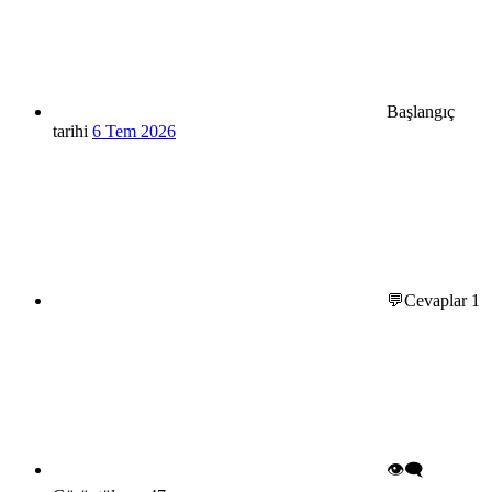
Başlangıç
tarihi
6 Tem 2026
💬Cevaplar
1
👁️‍🗨️