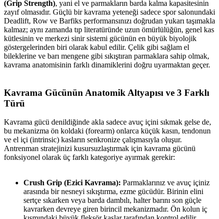
(Grip Strength)
, yani el ve parmakların barda kalma kapasitesinin
zayıf olmasıdır. Güçlü bir kavrama yeteneği sadece spor salonundaki
Deadlift, Row ve Barfiks performansınızı doğrudan yukarı taşımakla
kalmaz; aynı zamanda tıp literatüründe uzun ömürlülüğün, genel kas
kütlesinin ve merkezi sinir sistemi gücünün en büyük biyolojik
göstergelerinden biri olarak kabul edilir. Çelik gibi sağlam el
bileklerine ve barı mengene gibi sıkıştıran parmaklara sahip olmak,
kavrama anatomisinin farklı dinamiklerini doğru uyarmaktan geçer.
Kavrama Gücünün Anatomik Altyapısı ve 3 Farklı
Türü​
Kavrama gücü denildiğinde akla sadece avuç içini sıkmak gelse de,
bu mekanizma ön koldaki (forearm) onlarca küçük kasın, tendonun
ve el içi (intrinsic) kasların senkronize çalışmasıyla oluşur.
Antrenman stratejinizi kusursuzlaştırmak için kavrama gücünü
fonksiyonel olarak üç farklı kategoriye ayırmak gerekir:
Crush Grip (Ezici Kavrama):
Parmaklarınız ve avuç içiniz
arasında bir nesneyi sıkıştırma, ezme gücüdür. Birinin elini
sertçe sıkarken veya barda dambılı, halter barını son güçle
kavrarken devreye giren birincil mekanizmadır. Ön kolun iç
kısmındaki büyük fleksör kaslar tarafından kontrol edilir.