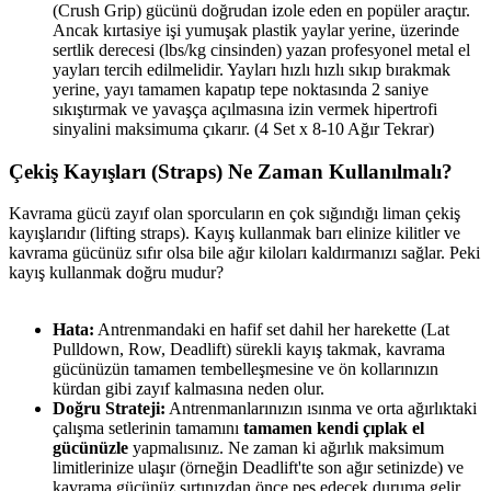
(Crush Grip) gücünü doğrudan izole eden en popüler araçtır.
Ancak kırtasiye işi yumuşak plastik yaylar yerine, üzerinde
sertlik derecesi (lbs/kg cinsinden) yazan profesyonel metal el
yayları tercih edilmelidir. Yayları hızlı hızlı sıkıp bırakmak
yerine, yayı tamamen kapatıp tepe noktasında 2 saniye
sıkıştırmak ve yavaşça açılmasına izin vermek hipertrofi
sinyalini maksimuma çıkarır. (4 Set x 8-10 Ağır Tekrar)
Çekiş Kayışları (Straps) Ne Zaman Kullanılmalı?​
Kavrama gücü zayıf olan sporcuların en çok sığındığı liman çekiş
kayışlarıdır (lifting straps). Kayış kullanmak barı elinize kilitler ve
kavrama gücünüz sıfır olsa bile ağır kiloları kaldırmanızı sağlar. Peki
kayış kullanmak doğru mudur?
Hata:
Antrenmandaki en hafif set dahil her harekette (Lat
Pulldown, Row, Deadlift) sürekli kayış takmak, kavrama
gücünüzün tamamen tembelleşmesine ve ön kollarınızın
kürdan gibi zayıf kalmasına neden olur.
Doğru Strateji:
Antrenmanlarınızın ısınma ve orta ağırlıktaki
çalışma setlerinin tamamını
tamamen kendi çıplak el
gücünüzle
yapmalısınız. Ne zaman ki ağırlık maksimum
limitlerinize ulaşır (örneğin Deadlift'te son ağır setinizde) ve
kavrama gücünüz sırtınızdan önce pes edecek duruma gelir,