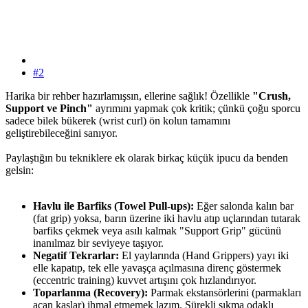
#2
Harika bir rehber hazırlamışsın, ellerine sağlık! Özellikle
"Crush,
Support ve Pinch"
ayrımını yapmak çok kritik; çünkü çoğu sporcu
sadece bilek bükerek (wrist curl) ön kolun tamamını
geliştirebileceğini sanıyor.
Paylaştığın bu tekniklere ek olarak birkaç küçük ipucu da benden
gelsin:
Havlu ile Barfiks (Towel Pull-ups):
Eğer salonda kalın bar
(fat grip) yoksa, barın üzerine iki havlu atıp uçlarından tutarak
barfiks çekmek veya asılı kalmak "Support Grip" gücünü
inanılmaz bir seviyeye taşıyor.
Negatif Tekrarlar:
El yaylarında (Hand Grippers) yayı iki
elle kapatıp, tek elle yavaşça açılmasına direnç göstermek
(eccentric training) kuvvet artışını çok hızlandırıyor.
Toparlanma (Recovery):
Parmak ekstansörlerini (parmakları
açan kaslar) ihmal etmemek lazım. Sürekli sıkma odaklı