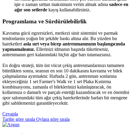
işte o zaman sırttan maksimum verim almak adına
sadece en
ağır son setlerde
kayış kullanabilirsiniz.
Programlama ve Sürdürülebilirlik​
Kavrama gücü egzersizleri, merkezi sinir sistemini ve parmak
tendonlarını yoğun bir şekilde baskı altına alır. Bu yüzden bu
hareketleri
asla sırt veya bicep antrenmanınızın başlangıcında
yapmamalısınız.
Ellerinizi idmanın başında tüketirseniz,
antrenmanın geri kalanındaki hiçbir ağır barı tutamazsınız.
En doğru strateji, tüm üst vücut çekiş antrenmanlarınızı tamamen
bitirdikten sonra, seansın en son 10 dakikasını kavrama ve bilek
çalışmalarına ayırmaktır. Haftada 2 gün, antrenman sonlarına
ekleyeceğiniz 1 set Farmer's Walk ve 1 set Plaka Kıstırma
kombinasyonu, zamanla el bileklerinizi kalınlaştıracak, ön
kollarınıza o damarlı ve parçalı estetiği kazandıracak ve en önemlisi
spor salonundaki tüm ağır çekiş hareketlerinde barları bir mengene
gibi sabitlemenizi garantileyecektir.
Cevapla
Tarihe göre sırala
Oylara göre sırala