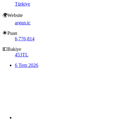
Türkiye
🌍Website
argun.tc
🌟Puan
6,776,814
💵Bakiye
453TL
6 Tem 2026