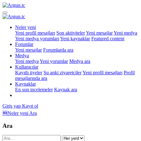
Neler yeni
Yeni profil mesajları
Son aktiviteler
Yeni mesajlar
Yeni medya
Yeni medya yorumları
Yeni kaynaklar
Featured content
Forumlar
Yeni mesajlar
Forumlarda ara
Medya
Yeni medya
Yeni yorumlar
Medya ara
Kullanıcılar
Kayıtlı üyeler
Şu anki ziyaretçiler
Yeni profil mesajları
Profil
mesajlarında ara
Kaynaklar
En son incelemeler
Kaynak ara
Giriş yap
Kayıt ol
🆕Neler yeni
Ara
Ara