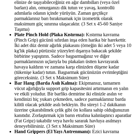
elinize de taşıyabileceğiniz en ağır dambılları (veya özel
barları) alın, omurganızı dik tutun ve yavaş, kontrollü
adımlarla odanın içinde yürüyün. Zaman geçtikçe
parmaklarınız barı bırakmamak için izometrik olarak
maksimum güç sınırına ulaşacaktır. (3 Set x 45-60 Saniye
Taşıma)
Plate Pinch Hold (Plaka Kıstırma):
Kıstırma kavrama
(Pinch Grip) gücünü sıfırdan inşa eden harika bir harekettir.
İki adet düz demir ağırlık plakasını (örneğin iki adet 5 veya 10
kg'lık plaka) pürüzsüz yüzeyleri dışarıya bakacak şekilde
birbirine yapıştırın. Sadece başparmağınız ve diğer
parmaklarınızın uçlarıyla bu plakaları üstten kavrayarak
havaya kaldırın ve zamana karşı elinizden düşene kadar
(tükenişe kadar) tutun. Başparmak gücünüzün evrimleştiğini
göreceksiniz. (3 Set x Maksimum Süre)
Bar Hang (Barda Asılı Kalma):
Ekipmansız, tamamen
vücut ağırlığıyla support grip kapasitesini artırmanın en yalın
ve etkili yoludur. Bir barfiks demirine iki elinizle asılın ve
kendinizi hiç yukarı çekmeden, sadece parmaklarınız barda
kilitli olacak şekilde asılı bekleyin. Bu süreyi 1-2 dakikanın
üzerine çıkarabilmek çelik gibi ön kollara sahip olduğunuzun
kanıtıdır. Zorlaştırmak için barın etrafına kalınlaştırıcı aparatlar
(Fat Gripz) takabilir veya havlu sararak havluya asılmayı
deneyebilirsiniz. (3 Set x Maksimum Süre)
Hand Grippers (El Yayı Antrenmanı):
Ezici kavrama