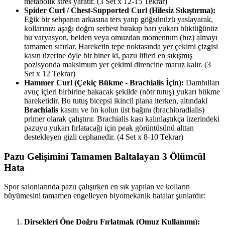
metabolik stres yaratır. (3 Set x 12-15 Tekrar)
Spider Curl / Chest-Supported Curl (Hilesiz Sıkıştırma):
Eğik bir sehpanın arkasına ters yatıp göğsünüzü yaslayarak,
kollarınızı aşağı doğru serbest bırakıp barı yukarı büktüğünüz
bu varyasyon, belden veya omuzdan momentum (hız) almayı
tamamen sıfırlar. Hareketin tepe noktasında yer çekimi çizgisi
kasın üzerine öyle bir biner ki, pazu lifleri en sıkışmış
pozisyonda maksimum yer çekimi direncine maruz kalır. (3
Set x 12 Tekrar)
Hammer Curl (Çekiç Bükme - Brachialis İçin):
Dambılları
avuç içleri birbirine bakacak şekilde (nötr tutuş) yukarı bükme
hareketidir. Bu tutuş bicepsi ikincil plana iterken, altındaki
Brachialis
kasını ve ön kolun üst bağını (brachioradialis)
primer olarak çalıştırır. Brachialis kası kalınlaştıkça üzerindeki
pazuyu yukarı fırlatacağı için peak görüntüsünü alttan
destekleyen gizli cephanedir. (4 Set x 8-10 Tekrar)
Pazu Gelişimini Tamamen Baltalayan 3 Ölümcül
Hata​
Spor salonlarında pazu çalışırken en sık yapılan ve kolların
büyümesini tamamen engelleyen biyomekanik hatalar şunlardır:
Dirsekleri Öne Doğru Fırlatmak (Omuz Kullanımı):