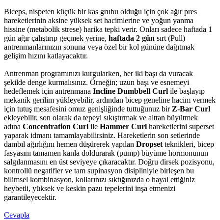
Biceps, nispeten küçük bir kas grubu olduğu için çok ağır pres
hareketlerinin aksine yüksek set hacimlerine ve yoğun yanma
hissine (metabolik strese) harika tepki verir. Onları sadece haftada 1
gün ağır çalıştırıp geçmek yerine,
haftada 2 gün
sırt (Pull)
antrenmanlarınızın sonuna veya özel bir kol gününe dağıtmak
gelişim hızını katlayacaktır.
Antrenman programınızı kurgularken, her iki başı da vuracak
şekilde denge kurmalısınız. Örneğin; uzun başı ve esnemeyi
hedeflemek için antrenmana
Incline Dumbbell Curl
ile başlayıp
mekanik gerilim yükleyebilir, ardından bicep geneline hacim vermek
için tutuş mesafesini omuz genişliğinde tuttuğunuz bir
Z-Bar Curl
ekleyebilir, son olarak da tepeyi sıkıştırmak ve alttan büyütmek
adına
Concentration Curl
ile
Hammer Curl
hareketlerini superset
yaparak idmanı tamamlayabilirsiniz. Hareketlerin son setlerinde
dambıl ağırlığını hemen düşürerek yapılan
Dropset
teknikleri, bicep
fasyasını tamamen kanla doldurarak (pump) büyüme hormonunun
salgılanmasını en üst seviyeye çıkaracaktır. Doğru dirsek pozisyonu,
kontrollü negatifler ve tam supinasyon disipliniyle birleşen bu
bilimsel kombinasyon, kollarınızı sıktığınızda o hayal ettiğiniz
heybetli, yüksek ve keskin pazu tepelerini inşa etmenizi
garantileyecektir.
Cevapla