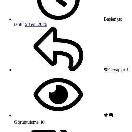
Başlangıç
tarihi
6 Tem 2026
💬Cevaplar
1
👁️‍🗨️
Görüntüleme
46