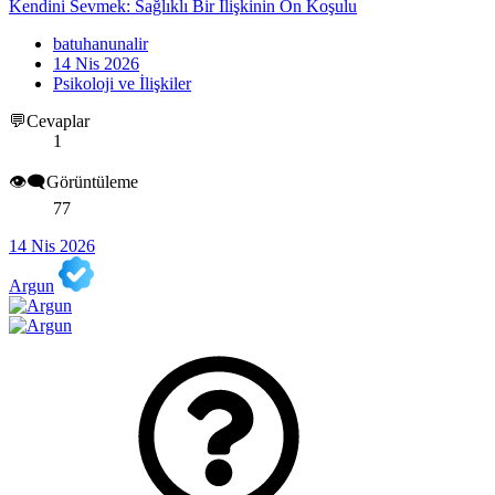
Kendini Sevmek: Sağlıklı Bir İlişkinin Ön Koşulu
batuhanunalir
14 Nis 2026
Psikoloji ve İlişkiler
💬Cevaplar
1
👁️‍🗨️Görüntüleme
77
14 Nis 2026
Argun