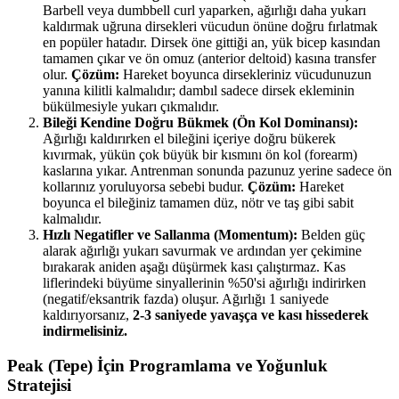
Barbell veya dumbbell curl yaparken, ağırlığı daha yukarı
kaldırmak uğruna dirsekleri vücudun önüne doğru fırlatmak
en popüler hatadır. Dirsek öne gittiği an, yük bicep kasından
tamamen çıkar ve ön omuz (anterior deltoid) kasına transfer
olur.
Çözüm:
Hareket boyunca dirsekleriniz vücudunuzun
yanına kilitli kalmalıdır; dambıl sadece dirsek ekleminin
bükülmesiyle yukarı çıkmalıdır.
Bileği Kendine Doğru Bükmek (Ön Kol Dominansı):
Ağırlığı kaldırırken el bileğini içeriye doğru bükerek
kıvırmak, yükün çok büyük bir kısmını ön kol (forearm)
kaslarına yıkar. Antrenman sonunda pazunuz yerine sadece ön
kollarınız yoruluyorsa sebebi budur.
Çözüm:
Hareket
boyunca el bileğiniz tamamen düz, nötr ve taş gibi sabit
kalmalıdır.
Hızlı Negatifler ve Sallanma (Momentum):
Belden güç
alarak ağırlığı yukarı savurmak ve ardından yer çekimine
bırakarak aniden aşağı düşürmek kası çalıştırmaz. Kas
liflerindeki büyüme sinyallerinin %50'si ağırlığı indirirken
(negatif/eksantrik fazda) oluşur. Ağırlığı 1 saniyede
kaldırıyorsanız,
2-3 saniyede yavaşça ve kası hissederek
indirmelisiniz.
Peak (Tepe) İçin Programlama ve Yoğunluk
Stratejisi​