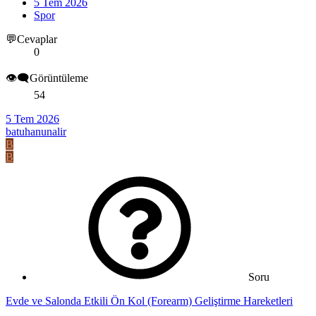
5 Tem 2026
Spor
💬Cevaplar
0
👁️‍🗨️Görüntüleme
54
5 Tem 2026
batuhanunalir
B
B
Soru
Evde ve Salonda Etkili Ön Kol (Forearm) Geliştirme Hareketleri