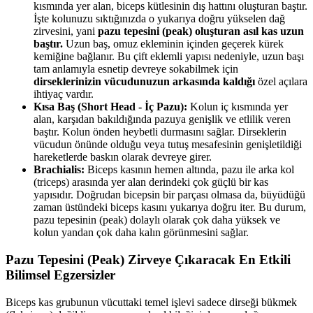
kısmında yer alan, biceps kütlesinin dış hattını oluşturan baştır.
İşte kolunuzu sıktığınızda o yukarıya doğru yükselen dağ
zirvesini, yani
pazu tepesini (peak) oluşturan asıl kas uzun
baştır.
Uzun baş, omuz ekleminin içinden geçerek kürek
kemiğine bağlanır. Bu çift eklemli yapısı nedeniyle, uzun başı
tam anlamıyla esnetip devreye sokabilmek için
dirseklerinizin vücudunuzun arkasında kaldığı
özel açılara
ihtiyaç vardır.
Kısa Baş (Short Head - İç Pazu):
Kolun iç kısmında yer
alan, karşıdan bakıldığında pazuya genişlik ve etlilik veren
baştır. Kolun önden heybetli durmasını sağlar. Dirseklerin
vücudun önünde olduğu veya tutuş mesafesinin genişletildiği
hareketlerde baskın olarak devreye girer.
Brachialis:
Biceps kasının hemen altında, pazu ile arka kol
(triceps) arasında yer alan derindeki çok güçlü bir kas
yapısıdır. Doğrudan bicepsin bir parçası olmasa da, büyüdüğü
zaman üstündeki biceps kasını yukarıya doğru iter. Bu durum,
pazu tepesinin (peak) dolaylı olarak çok daha yüksek ve
kolun yandan çok daha kalın görünmesini sağlar.
Pazu Tepesini (Peak) Zirveye Çıkaracak En Etkili
Bilimsel Egzersizler​
Biceps kas grubunun vücuttaki temel işlevi sadece dirseği bükmek