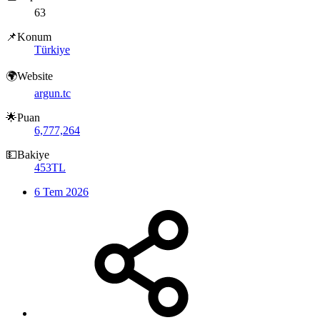
63
📌Konum
Türkiye
🌍Website
argun.tc
🌟Puan
6,777,264
💵Bakiye
453TL
6 Tem 2026