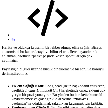
#2
Harika ve oldukça kapsamlı bir rehber olmuş, eline sağlık! Biceps
anatomisini bu kadar detaylı ve bilimsel temellere dayandırarak
anlatman, özellikle "peak" peşinde koşan sporcular için çok
aydınlatıcı.
Paylaştığın bilgiler üzerine küçük bir ekleme ve bir soru ile konuyu
derinleştirebiliriz:
Eklem Sağlığı Notu:
Long head (uzun baş) odaklı çalışırken,
özellikle
Incline Dumbbell Curl
hareketinde omuz eklemi çok
gergin bir pozisyona girer. Bu yüzden bu harekette kontrolü
kaybetmemek ve çok ağır kilolar yerine "zihin-kas
bağlantısı"na odaklanmak sakatlıktan kaçınmak için kritiktir.
Supinasyonun Gücü:
Belirttiğin gibi serçe parmağın dışa