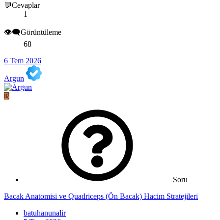
💬Cevaplar
1
👁️‍🗨️Görüntüleme
68
6 Tem 2026
Argun
B
Soru
Bacak Anatomisi ve Quadriceps (Ön Bacak) Hacim Stratejileri
batuhanunalir