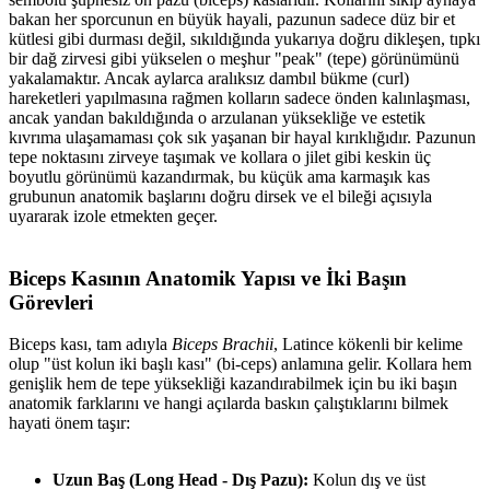
bakan her sporcunun en büyük hayali, pazunun sadece düz bir et
kütlesi gibi durması değil, sıkıldığında yukarıya doğru dikleşen, tıpkı
bir dağ zirvesi gibi yükselen o meşhur "peak" (tepe) görünümünü
yakalamaktır. Ancak aylarca aralıksız dambıl bükme (curl)
hareketleri yapılmasına rağmen kolların sadece önden kalınlaşması,
ancak yandan bakıldığında o arzulanan yüksekliğe ve estetik
kıvrıma ulaşamaması çok sık yaşanan bir hayal kırıklığıdır. Pazunun
tepe noktasını zirveye taşımak ve kollara o jilet gibi keskin üç
boyutlu görünümü kazandırmak, bu küçük ama karmaşık kas
grubunun anatomik başlarını doğru dirsek ve el bileği açısıyla
uyararak izole etmekten geçer.
Biceps Kasının Anatomik Yapısı ve İki Başın
Görevleri​
Biceps kası, tam adıyla
Biceps Brachii
, Latince kökenli bir kelime
olup "üst kolun iki başlı kası" (bi-ceps) anlamına gelir. Kollara hem
genişlik hem de tepe yüksekliği kazandırabilmek için bu iki başın
anatomik farklarını ve hangi açılarda baskın çalıştıklarını bilmek
hayati önem taşır:
Uzun Baş (Long Head - Dış Pazu):
Kolun dış ve üst