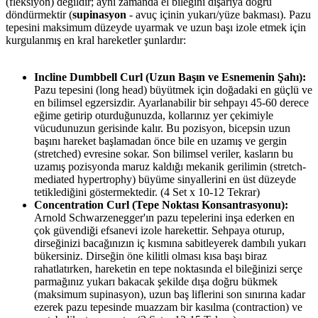
(fleksiyon) değildir; aynı zamanda el bileğini dışarıya doğru
döndürmektir (
supinasyon
- avuç içinin yukarı/yüze bakması). Pazu
tepesini maksimum düzeyde uyarmak ve uzun başı izole etmek için
kurgulanmış en kral hareketler şunlardır:
Incline Dumbbell Curl (Uzun Başın ve Esnemenin Şahı):
Pazu tepesini (long head) büyütmek için doğadaki en güçlü ve
en bilimsel egzersizdir. Ayarlanabilir bir sehpayı 45-60 derece
eğime getirip oturduğunuzda, kollarınız yer çekimiyle
vücudunuzun gerisinde kalır. Bu pozisyon, bicepsin uzun
başını hareket başlamadan önce bile en uzamış ve gergin
(stretched) evresine sokar. Son bilimsel veriler, kasların bu
uzamış pozisyonda maruz kaldığı mekanik gerilimin (stretch-
mediated hypertrophy) büyüme sinyallerini en üst düzeyde
tetiklediğini göstermektedir. (4 Set x 10-12 Tekrar)
Concentration Curl (Tepe Noktası Konsantrasyonu):
Arnold Schwarzenegger'ın pazu tepelerini inşa ederken en
çok güvendiği efsanevi izole harekettir. Sehpaya oturup,
dirseğinizi bacağınızın iç kısmına sabitleyerek dambılı yukarı
bükersiniz. Dirseğin öne kilitli olması kısa başı biraz
rahatlatırken, hareketin en tepe noktasında el bileğinizi serçe
parmağınız yukarı bakacak şekilde dışa doğru bükmek
(maksimum supinasyon), uzun baş liflerini son sınırına kadar
ezerek pazu tepesinde muazzam bir kasılma (contraction) ve