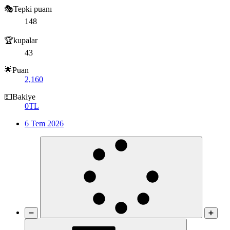
🎭Tepki puanı
148
🏆kupalar
43
🌟Puan
2,160
💵Bakiye
0TL
6 Tem 2026
➖
➕