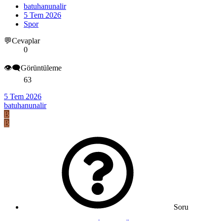
batuhanunalir
5 Tem 2026
Spor
💬Cevaplar
0
👁️‍🗨️Görüntüleme
63
5 Tem 2026
batuhanunalir
B
B
Soru