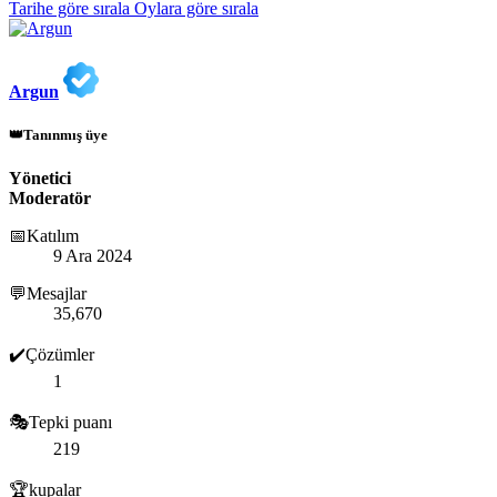
Tarihe göre sırala
Oylara göre sırala
Argun
👑Tanınmış üye
Yönetici
Moderatör
📅Katılım
9 Ara 2024
💬Mesajlar
35,670
✔️Çözümler
1
🎭Tepki puanı
219
🏆kupalar