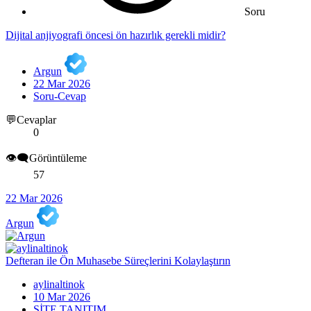
Soru
Dijital anjiyografi öncesi ön hazırlık gerekli midir?
Argun
22 Mar 2026
Soru-Cevap
💬Cevaplar
0
👁️‍🗨️Görüntüleme
57
22 Mar 2026
Argun
Defteran ile Ön Muhasebe Süreçlerini Kolaylaştırın
aylinaltinok
10 Mar 2026
SİTE TANITIM