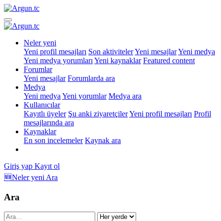
Neler yeni
Yeni profil mesajları
Son aktiviteler
Yeni mesajlar
Yeni medya
Yeni medya yorumları
Yeni kaynaklar
Featured content
Forumlar
Yeni mesajlar
Forumlarda ara
Medya
Yeni medya
Yeni yorumlar
Medya ara
Kullanıcılar
Kayıtlı üyeler
Şu anki ziyaretçiler
Yeni profil mesajları
Profil
mesajlarında ara
Kaynaklar
En son incelemeler
Kaynak ara
Giriş yap
Kayıt ol
🆕Neler yeni
Ara
Ara