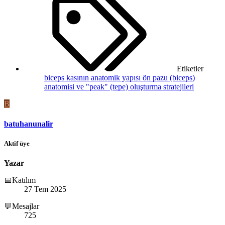
Etiketler
biceps kasının anatomik yapısı
ön pazu (biceps)
anatomisi ve "peak" (tepe) oluşturma stratejileri
B
batuhanunalir
Aktif üye
Yazar
📅Katılım
27 Tem 2025
💬Mesajlar
725