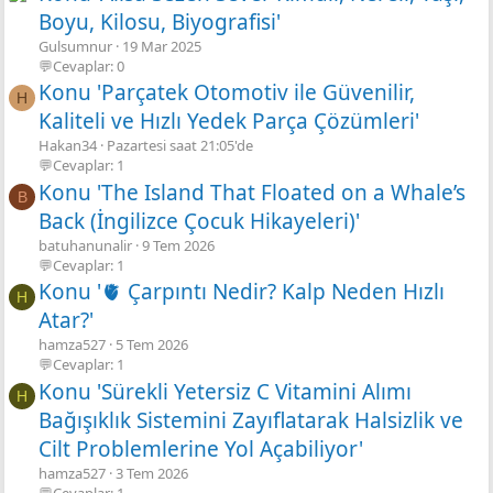
Boyu, Kilosu, Biyografisi'
Gulsumnur
19 Mar 2025
💬Cevaplar: 0
Konu 'Parçatek Otomotiv ile Güvenilir,
H
Kaliteli ve Hızlı Yedek Parça Çözümleri'
Hakan34
Pazartesi saat 21:05'de
💬Cevaplar: 1
Konu 'The Island That Floated on a Whale’s
B
Back (İngilizce Çocuk Hikayeleri)'
batuhanunalir
9 Tem 2026
💬Cevaplar: 1
Konu '🫀 Çarpıntı Nedir? Kalp Neden Hızlı
H
Atar?'
hamza527
5 Tem 2026
💬Cevaplar: 1
Konu 'Sürekli Yetersiz C Vitamini Alımı
H
Bağışıklık Sistemini Zayıflatarak Halsizlik ve
Cilt Problemlerine Yol Açabiliyor'
hamza527
3 Tem 2026