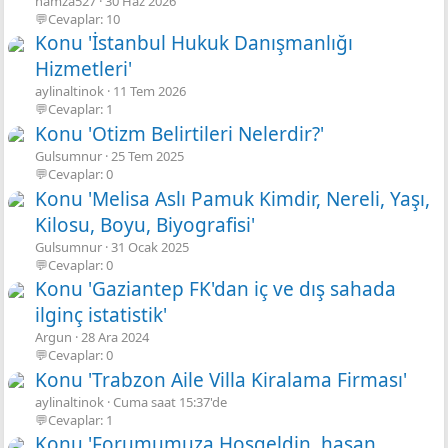
hamza527
30 Haz 2026
💬Cevaplar: 10
Konu 'İstanbul Hukuk Danışmanlığı
Hizmetleri'
aylinaltinok
11 Tem 2026
💬Cevaplar: 1
Konu 'Otizm Belirtileri Nelerdir?'
Gulsumnur
25 Tem 2025
💬Cevaplar: 0
Konu 'Melisa Aslı Pamuk Kimdir, Nereli, Yaşı,
Kilosu, Boyu, Biyografisi'
Gulsumnur
31 Ocak 2025
💬Cevaplar: 0
Konu 'Gaziantep FK'dan iç ve dış sahada
ilginç istatistik'
Argun
28 Ara 2024
💬Cevaplar: 0
Konu 'Trabzon Aile Villa Kiralama Firması'
aylinaltinok
Cuma saat 15:37'de
💬Cevaplar: 1
Konu 'Forumumuza Hoşgeldin, hasan