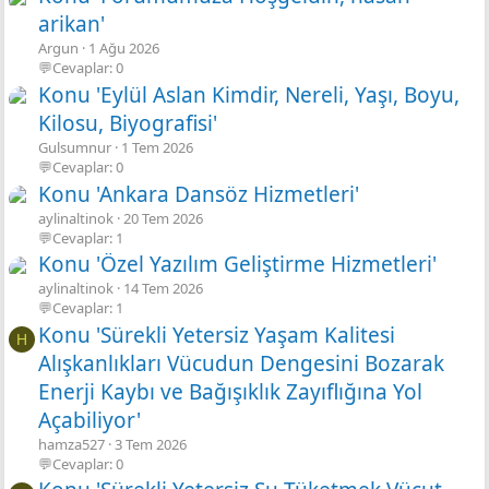
arikan'
Argun
1 Ağu 2026
💬Cevaplar: 0
Konu 'Eylül Aslan Kimdir, Nereli, Yaşı, Boyu,
Kilosu, Biyografisi'
Gulsumnur
1 Tem 2026
💬Cevaplar: 0
Konu 'Ankara Dansöz Hizmetleri'
aylinaltinok
20 Tem 2026
💬Cevaplar: 1
Konu 'Özel Yazılım Geliştirme Hizmetleri'
aylinaltinok
14 Tem 2026
💬Cevaplar: 1
Konu 'Sürekli Yetersiz Yaşam Kalitesi
H
Alışkanlıkları Vücudun Dengesini Bozarak
Enerji Kaybı ve Bağışıklık Zayıflığına Yol
Açabiliyor'
hamza527
3 Tem 2026
💬Cevaplar: 0