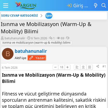
Giriş yap
SORU CEVAP KATEGORİSİ
Spor
Isınma ve Mobilizasyon (Warm-Up &
Mobility) Bilimi
K
B
💬
👁️‍🗨️
E
batuhanunalir
6 Tem 2026
1
69
o
a
C
G
t
isınma ve mobilizasyon (warm-up & mobility) bilimi
n
ş
e
ö
i
batuhanunalir
b
l
v
r
k
B
u
a
a
ü
e
Yazar
Aktif üye
y
n
p
n
t
u
g
l
t
l
#1
➖
18
➕
6 Tem 2026
b
ı
a
ü
e
a
ç
r
l
r
Isınma ve Mobilizasyon (Warm-Up & Mobility)
ş
t
e
Bilimi
l
a
m
a
r
e
t
i
Fitness ve vücut geliştirme dünyasında
a
h
n
i
sporcuların antrenman kalitesini, sakatlık riskini
ve toplam güç üretimini belirleyen en kritik