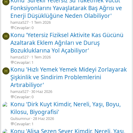
Konu 'Sürekli Yetersiz Su Tüketmek Vücut
H
Fonksiyonlarını Yavaşlatarak Baş Ağrısı ve
Enerji Düşüklüğüne Neden Olabiliyor'
hamza527
1 Tem 2026
💬Cevaplar: 0
Konu 'Yetersiz Fiziksel Aktivite Kas Gücünü
H
Azaltarak Eklem Ağrıları ve Duruş
Bozukluklarına Yol Açabiliyor'
hamza527
1 Tem 2026
💬Cevaplar: 1
Konu 'Hızlı Yemek Yemek Mideyi Zorlayarak
H
Şişkinlik ve Sindirim Problemlerini
Artırabiliyor'
hamza527
30 Haz 2026
💬Cevaplar: 0
Konu 'Dirk Kuyt Kimdir, Nereli, Yaşı, Boyu,
Kilosu, Biyografisi'
Gulsumnur
28 Haz 2026
💬Cevaplar: 1
Konu 'Alisa Sezen Sever Kimdir, Nereli, Yaşı,