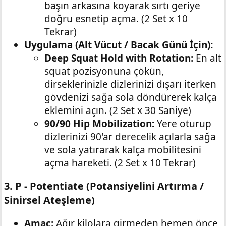
başın arkasına koyarak sırtı geriye
doğru esnetip açma. (2 Set x 10
Tekrar)
Uygulama (Alt Vücut / Bacak Günü İçin):
Deep Squat Hold with Rotation:
En alt
squat pozisyonuna çökün,
dirseklerinizle dizlerinizi dışarı iterken
gövdenizi sağa sola döndürerek kalça
eklemini açın. (2 Set x 30 Saniye)
90/90 Hip Mobilization:
Yere oturup
dizlerinizi 90'ar derecelik açılarla sağa
ve sola yatırarak kalça mobilitesini
açma hareketi. (2 Set x 10 Tekrar)
3. P - Potentiate (Potansiyelini Artırma /
Sinirsel Ateşleme)​
Amaç:
Ağır kilolara girmeden hemen önce