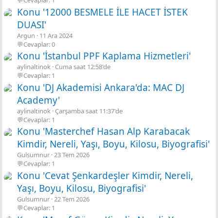
💬Cevaplar: 1
Konu '12000 BESMELE İLE HACET İSTEK
DUASI'
Argun
11 Ara 2024
💬Cevaplar: 0
Konu 'İstanbul PPF Kaplama Hizmetleri'
aylinaltinok
Cuma saat 12:58'de
💬Cevaplar: 1
Konu 'DJ Akademisi Ankara'da: MAC DJ
Academy'
aylinaltinok
Çarşamba saat 11:37'de
💬Cevaplar: 1
Konu 'Masterchef Hasan Alp Karabacak
Kimdir, Nereli, Yaşı, Boyu, Kilosu, Biyografisi'
Gulsumnur
23 Tem 2026
💬Cevaplar: 1
Konu 'Cevat Şenkardeşler Kimdir, Nereli,
Yaşı, Boyu, Kilosu, Biyografisi'
Gulsumnur
22 Tem 2026
💬Cevaplar: 1