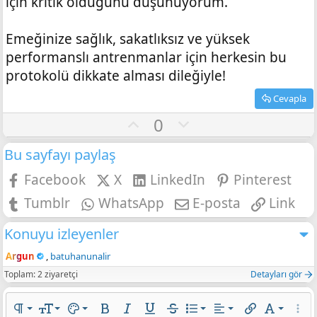
için kritik olduğunu düşünüyorum.
Emeğinize sağlık, sakatlıksız ve yüksek
performanslı antrenmanlar için herkesin bu
protokolü dikkate alması dileğiyle!
Cevapla
O
D
0
y
o
Bu sayfayı paylaş
l
w
a
n
Facebook
X
LinkedIn
Pinterest
v
Tumblr
WhatsApp
E-posta
Link
o
t
Konuyu izleyenler
e
Argun
batuhanunalir
Toplam: 2 ziyaretçi
Detayları gör
Sola hizala
Normal
9
Metin rengi
Sıralı liste
Arial
Paragraf biçimi
Yazı boyutu
Metin Rengi
Kalın
Yatık
Altını çiz
Üzeri çizik
Liste
Hizalama yötemleri
Bağlantı ekle
Yazı tipi
Daha 