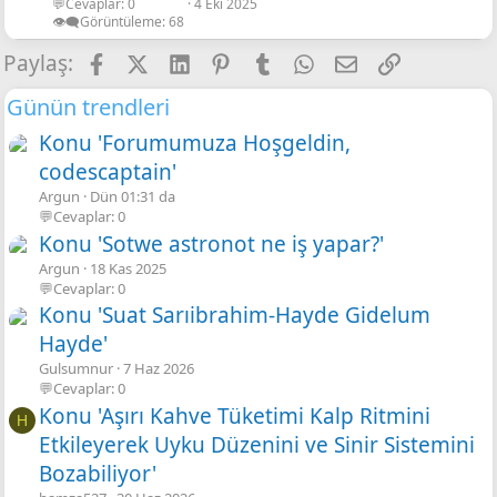
💬Cevaplar
0
4 Eki 2025
👁️‍🗨️Görüntüleme
68
Facebook
X
LinkedIn
Pinterest
Tumblr
WhatsApp
E-posta
Link
Paylaş:
Günün trendleri
Konu 'Forumumuza Hoşgeldin,
codescaptain'
Argun
Dün 01:31 da
💬Cevaplar: 0
Konu 'Sotwe astronot ne iş yapar?'
Argun
18 Kas 2025
💬Cevaplar: 0
Konu 'Suat Sarıibrahim-Hayde Gidelum
Hayde'
Gulsumnur
7 Haz 2026
💬Cevaplar: 0
Konu 'Aşırı Kahve Tüketimi Kalp Ritmini
H
Etkileyerek Uyku Düzenini ve Sinir Sistemini
Bozabiliyor'