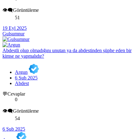
👁️‍🗨️Görüntüleme
51
19 Eyl 2025
Gulsumnur
Abdestli olup olmadığını unutan ya da abdestinden şüphe eden bir
kimse ne yapmalıdır?
Argun
6 Şub 2025
Abdest
💬Cevaplar
0
👁️‍🗨️Görüntüleme
54
6 Şub 2025