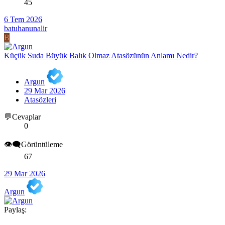
45
6 Tem 2026
batuhanunalir
B
Küçük Suda Büyük Balık Olmaz Atasözünün Anlamı Nedir?
Argun
29 Mar 2026
Atasözleri
💬Cevaplar
0
👁️‍🗨️Görüntüleme
67
29 Mar 2026
Argun
Paylaş: