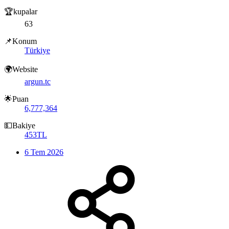
🏆kupalar
63
📌Konum
Türkiye
🌍Website
argun.tc
🌟Puan
6,777,364
💵Bakiye
453TL
6 Tem 2026