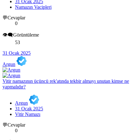
31 Ocak 2025
Namazın Vacipleri
💬Cevaplar
0
👁️‍🗨️Görüntüleme
53
31 Ocak 2025
Argun
Vitir namazının üçüncü rek'atında tekbir almayı unutan kimse ne
yapmalıdır?
Argun
31 Ocak 2025
Vitir Namazı
💬Cevaplar
0