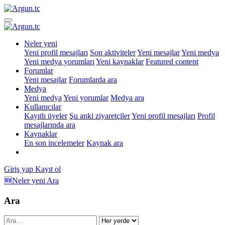
Neler yeni
Yeni profil mesajları
Son aktiviteler
Yeni mesajlar
Yeni medya
Yeni medya yorumları
Yeni kaynaklar
Featured content
Forumlar
Yeni mesajlar
Forumlarda ara
Medya
Yeni medya
Yeni yorumlar
Medya ara
Kullanıcılar
Kayıtlı üyeler
Şu anki ziyaretçiler
Yeni profil mesajları
Profil
mesajlarında ara
Kaynaklar
En son incelemeler
Kaynak ara
Giriş yap
Kayıt ol
🆕Neler yeni
Ara
Ara