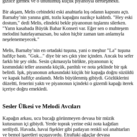
gizlice girmek ve o unutulmuş küçük piyanoyla dertleşmekti.
Bir akşam, Melis cebindeki eski anahtarla loş odanın kapısını açtı.
Barnaby’nin yanına gitti, tozlu kapağını nazikçe kaldırdı. "Hey eski
dostum," dedi Melis, elindeki bekle piyanonun tuşlarını silerken.
"Yarın kasabada Büyük Bahar Konseri var. Eğer sen o muhteşem
melodini hatırlayamazsan, bu salon hiçbir zaman tam anlamıyla
neşelenemeyecek."
Melis, Barnaby’nin en ortadaki tuşuna, yani o meşhur "La" tuşuna
hafifçe bastı. "Guk..." diye bir ses çıktı yine içinden. Ancak bu sefer
farklı bir şey oldu. Sesin çıkmasıyla birlikte, piyanonun iç
kısmındaki teller arasında küçük, parıltılı ve nota şeklinde bir ışık
belirdi. Işık, piyanonun arkasındaki küçük bir kapağa doğru süzüldü
ve kapak hafifçe aralandı. Melis büyülenmiş gibiydi. Gözlüklerini
düzeltti, fenerini yaktı ve piyanonun içindeki o gizemli kapağı iterek
içeriye doğru emekledi.
Sesler Ülkesi ve Melodi Avcıları​
Kapağın arkası, ucu bucağı görünmeyen devasa bir müzik
kutusunun içi gibiydi. Yerde toprak yerine eski nota kağıtları
seriliydi. Havada, havai fişekler gibi patlayan renkli sol anahtarları
ve bemol işaretleri uçuşuyordu. Etraftaki ağaçlar devasa