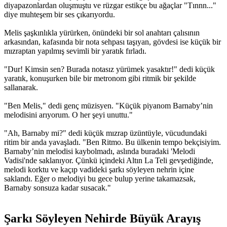
diyapazonlardan oluşmuştu ve rüzgar estikçe bu ağaçlar "Tınnn..."
diye muhteşem bir ses çıkarıyordu.
Melis şaşkınlıkla yürürken, önündeki bir sol anahtarı çalısının
arkasından, kafasında bir nota sehpası taşıyan, gövdesi ise küçük bir
mızraptan yapılmış sevimli bir yaratık fırladı.
"Dur! Kimsin sen? Burada notasız yürümek yasaktır!" dedi küçük
yaratık, konuşurken bile bir metronom gibi ritmik bir şekilde
sallanarak.
"Ben Melis," dedi genç müzisyen. "Küçük piyanom Barnaby’nin
melodisini arıyorum. O her şeyi unuttu."
"Ah, Barnaby mi?" dedi küçük mızrap üzüntüyle, vücudundaki
ritim bir anda yavaşladı. "Ben Ritmo. Bu ülkenin tempo bekçisiyim.
Barnaby’nin melodisi kaybolmadı, aslında buradaki 'Melodi
Vadisi'nde saklanıyor. Çünkü içindeki Altın La Teli gevşediğinde,
melodi korktu ve kaçıp vadideki şarkı söyleyen nehrin içine
saklandı. Eğer o melodiyi bu gece bulup yerine takamazsak,
Barnaby sonsuza kadar susacak."
Şarkı Söyleyen Nehirde Büyük Arayış​