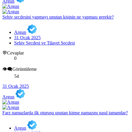
Argun
Sehiv secdesini yapmayı unutan kişinin ne yapması gerekir?
Argun
31 Ocak 2025
Sehiv Secdesi ve Tilavet Secdesi
💬Cevaplar
0
👁️‍🗨️Görüntüleme
54
31 Ocak 2025
Argun
Farz namazlarda ilk oturuşu unutan kimse namazını nasıl tamamlar?
Argun