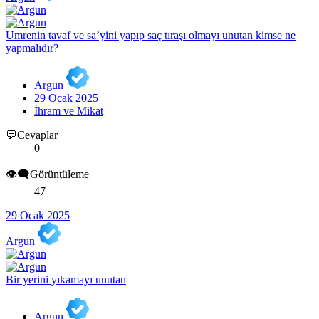
Umrenin tavaf ve sa’yini yapıp saç tıraşı olmayı unutan kimse ne
yapmalıdır?
Argun
29 Ocak 2025
İhram ve Mikat
💬Cevaplar
0
👁️‍🗨️Görüntüleme
47
29 Ocak 2025
Argun
Bir yerini yıkamayı unutan
Argun