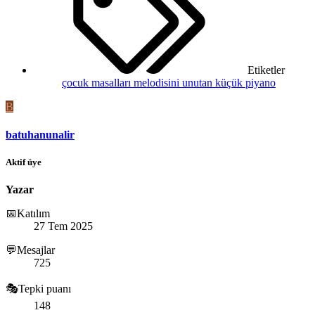
Etiketler
çocuk masalları
melodisini unutan küçük piyano
B
batuhanunalir
Aktif üye
Yazar
📅Katılım
27 Tem 2025
💬Mesajlar
725
🎭Tepki puanı
148