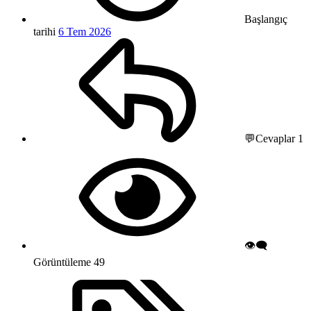
Başlangıç
tarihi
6 Tem 2026
💬Cevaplar
1
👁️‍🗨️
Görüntüleme
49