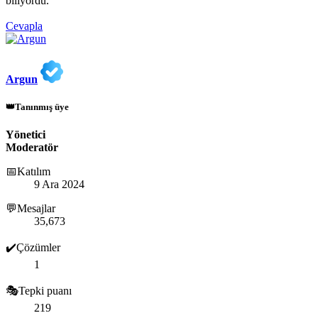
biliyordu.
Cevapla
Argun
👑Tanınmış üye
Yönetici
Moderatör
📅Katılım
9 Ara 2024
💬Mesajlar
35,673
✔️Çözümler
1
🎭Tepki puanı
219