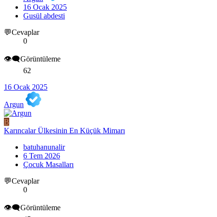
16 Ocak 2025
Gusül abdesti
💬Cevaplar
0
👁️‍🗨️Görüntüleme
62
16 Ocak 2025
Argun
B
Karıncalar Ülkesinin En Küçük Mimarı
batuhanunalir
6 Tem 2026
Çocuk Masalları
💬Cevaplar
0
👁️‍🗨️Görüntüleme