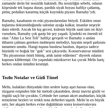
zamandır derin bir sessizlik hakimdi. Bu sessizliğin sebebi, odanın
köşesinde tek başına duran, parıltılı siyah boyası hafifçe çatlamış,
pirinç pedalları kararmış küçük kuyruklu piyano Barnaby’ydi.
Barnaby, kasabanın en eski piyanolarından biriydi. Eskiden onun
tuşlarına dokunulduğunda salonlar ayağa kalkar, insanlar neşeyle
dans ederdi. Ancak bir kış gecesi, kulenin büyük saati tam on ikiyi
vururken, Barnaby çok garip bir şey yaşadı. İçindeki en önemli tel
olan "Altın La Sesi Teli" hafifçe gevşedi ve Barnaby o andan
itibaren çalması gereken muhteşem melodiyi, hayatın neşeli şarkısını
tamamen unuttu. Hangi tuşuna basılırsa basılsın, dışarıya sadece
hüzünlü ve boğuk bir "guk" sesi çıkıyordu. Konservatuvar müdürü
"Bu piyanonun ömrü bitmiş, artık tamir edilemez" diyerek odanın
kapısını kilitlemişti. On yaşındaki müziksever kız çocuk Melis hariç
herkes ondan ümidini kesmişti.
Tozlu Notalar ve Gizli Tünel​
Melis, kulakları dünyadaki tüm seslere karşı aşırı hassas olan,
rüzgarın esişinden bile bir melodi çıkarabilen, deniz mavisi gözlü ve
örgülü saçlı bir çocuktu. Cebinde her zaman akort anahtarları, küçük
temizleme bezleri ve renkli nota defterleri taşırdı. Melis’in en büyük
sırrı, her akşam herkes evine dağıldıktan sonra konservatuvara