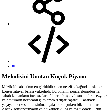
#1
Melodisini Unutan Küçük Piyano​
Müzik Kasabası’nın en gürültülü ve en neşeli sokağında, eski bir
konservatuvar binası yükselirdi. Bu binanın pencerelerinden her
sabah kemanların ince sızıları, flütlerin kuş cıvıltısını andıran ezgileri
ve davulların heyecanlı gümlemeleri dışarı taşardı. Kasabada
yaşayan herkes bir enstrüman çalar, konuşurken bile ritim tutardı.
Ancak konservatuvarın en alt katındaki loş ve tozlu odada, uzun