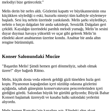
melodiyi bize getirecektir."
Melis derin bir nefes aldı. Gözlerini kapattı ve büyükannesinin ona
küçükken söylediği o eski, huzurlu ninniyi tüm kalbiyle söylemeye
başladı. Sesi loş nehrin üzerinde yankılandı. Melis şarkı söyledikçe,
nehrin o hırçın dalgaları bir anda sakinleşti, Sessizlik Dalgaları geri
çekildi. Kayalığın üzerindeki parıltılı melodi yumağı, Melis’in sesini
duyar duymaz havaya yükseldi ve uçar gibi gelerek Melis’in
elindeki akort anahtarının üzerine kondu. Anahtar bir anda altın
rengine bürünmüştü.
Konser Salonundaki Mucize​
"Başardın Melis! Şimdi hemen geri dönmeliyiz, sabah olmak
üzere!" diye bağırdı Ritmo.
Melis, küçük dosta veda ederek geldiği gizli tünelden hızla geri
koştu. Piyanonun kapağından içeri süzülüp odasına gözlerini
açtığında, sabah güneşinin konservatuvarın pencerelerinden içeri
girdiğini gördü. Salondan büyük bir gürültü geliyordu; Büyük Bahar
Konseri başlamak üzereydi ve kasaba halkı salondaki yerlerini
alıyordu.
Melis hemen Barnaby’nin kapağını açtı. Elindeki altın akort