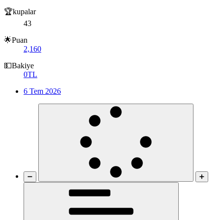
🏆kupalar
43
🌟Puan
2,160
💵Bakiye
0TL
6 Tem 2026
➖
➕