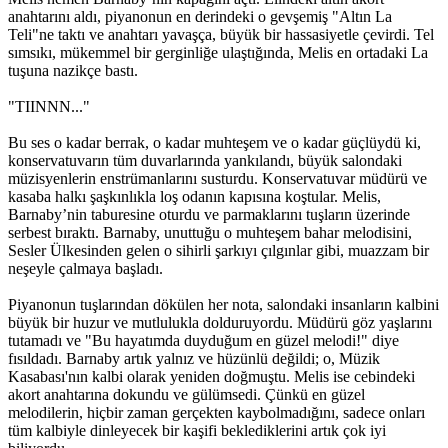
anahtarını aldı, piyanonun en derindeki o gevşemiş "Altın La
Teli"ne taktı ve anahtarı yavaşça, büyük bir hassasiyetle çevirdi. Tel
sımsıkı, mükemmel bir gerginliğe ulaştığında, Melis en ortadaki La
tuşuna nazikçe bastı.
"TIINNN..."
Bu ses o kadar berrak, o kadar muhteşem ve o kadar güçlüydü ki,
konservatuvarın tüm duvarlarında yankılandı, büyük salondaki
müzisyenlerin enstrümanlarını susturdu. Konservatuvar müdürü ve
kasaba halkı şaşkınlıkla loş odanın kapısına koştular. Melis,
Barnaby’nin taburesine oturdu ve parmaklarını tuşların üzerinde
serbest bıraktı. Barnaby, unuttuğu o muhteşem bahar melodisini,
Sesler Ülkesinden gelen o sihirli şarkıyı çılgınlar gibi, muazzam bir
neşeyle çalmaya başladı.
Piyanonun tuşlarından dökülen her nota, salondaki insanların kalbini
büyük bir huzur ve mutlulukla dolduruyordu. Müdürü göz yaşlarını
tutamadı ve "Bu hayatımda duyduğum en güzel melodi!" diye
fısıldadı. Barnaby artık yalnız ve hüzünlü değildi; o, Müzik
Kasabası'nın kalbi olarak yeniden doğmuştu. Melis ise cebindeki
akort anahtarına dokundu ve gülümsedi. Çünkü en güzel
melodilerin, hiçbir zaman gerçekten kaybolmadığını, sadece onları
tüm kalbiyle dinleyecek bir kaşifi beklediklerini artık çok iyi