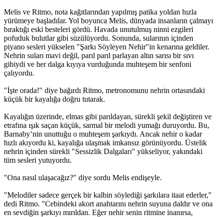
Melis ve Ritmo, nota kağıtlarından yapılmış patika yoldan hızla
yürümeye başladılar. Yol boyunca Melis, dünyada insanların çalmayı
bıraktığı eski besteleri gördü. Havada unutulmuş ninni ezgileri
pofuduk bulutlar gibi süzülüyordu. Sonunda, sularının içinden
piyano sesleri yükselen "Şarkı Söyleyen Nehir"in kenarına geldiler.
Nehrin suları mavi değil, parıl parıl parlayan altın sarısı bir sıvı
gibiydi ve her dalga kıyıya vurduğunda muhteşem bir senfoni
çalıyordu.
"İşte orada!" diye bağırdı Ritmo, metronomunu nehrin ortasındaki
küçük bir kayalığa doğru tutarak.
Kayalığın üzerinde, elmas gibi parıldayan, sürekli şekil değiştiren ve
etrafına ışık saçan küçük, sarmal bir melodi yumağı duruyordu. Bu,
Barnaby’nin unuttuğu o muhteşem şarkıydı. Ancak nehir o kadar
hızlı akıyordu ki, kayalığa ulaşmak imkansız görünüyordu. Üstelik
nehrin içinden sürekli "Sessizlik Dalgaları" yükseliyor, yakındaki
tüm sesleri yutuyordu.
"Ona nasıl ulaşacağız?" diye sordu Melis endişeyle.
"Melodiler sadece gerçek bir kalbin söylediği şarkılara itaat ederler,"
dedi Ritmo. "Cebindeki akort anahtarını nehrin suyuna daldır ve ona
en sevdiğin şarkıyı mırıldan. Eğer nehir senin ritmine inanırsa,