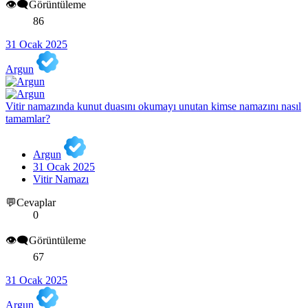
👁️‍🗨️Görüntüleme
86
31 Ocak 2025
Argun
Vitir namazında kunut duasını okumayı unutan kimse namazını nasıl
tamamlar?
Argun
31 Ocak 2025
Vitir Namazı
💬Cevaplar
0
👁️‍🗨️Görüntüleme
67
31 Ocak 2025
Argun