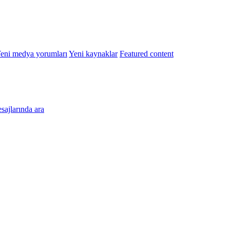
eni medya yorumları
Yeni kaynaklar
Featured content
esajlarında ara