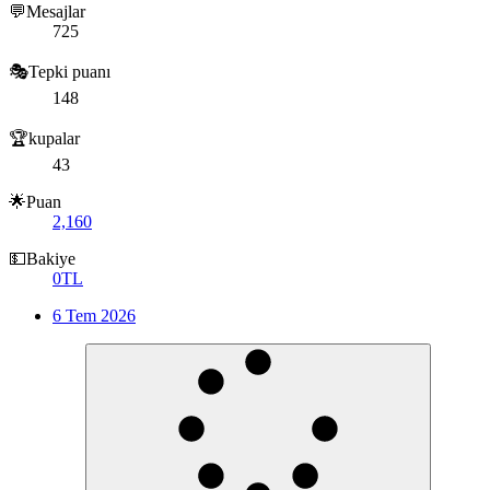
💬Mesajlar
725
🎭Tepki puanı
148
🏆kupalar
43
🌟Puan
2,160
💵Bakiye
0TL
6 Tem 2026