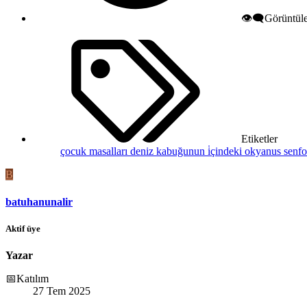
👁️‍🗨️Görüntü
Etiketler
çocuk masalları
deniz kabuğunun i̇çindeki okyanus senfo
B
batuhanunalir
Aktif üye
Yazar
📅Katılım
27 Tem 2025