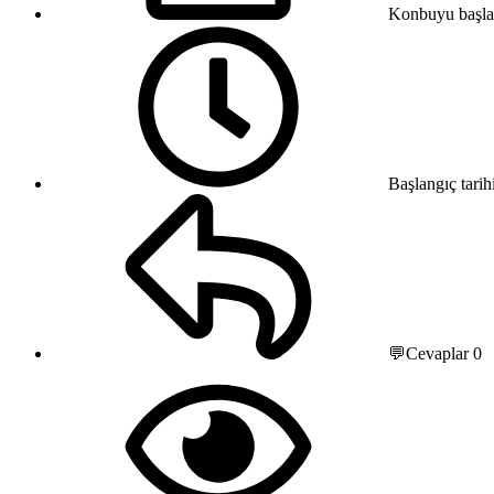
Konbuyu başla
Başlangıç tarih
💬Cevaplar
0