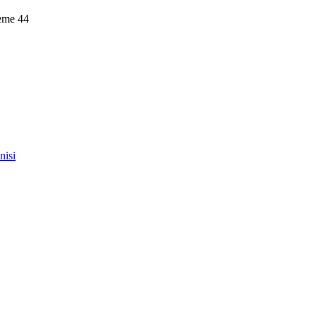
leme
44
nisi