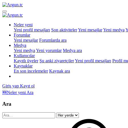
Neler yeni
Yeni profil mesajları
Son aktiviteler
Yeni mesajlar
Yeni medya
Y
Forumlar
Yeni mesajlar
Forumlarda ara
Medya
Yeni medya
Yeni yorumlar
Medya ara
Kullanıcılar
Kayıtlı üyeler
Şu anki ziyaretçiler
Yeni profil mesajları
Profil m
Kaynaklar
En son incelemeler
Kaynak ara
Giriş yap
Kayıt ol
🆕Neler yeni
Ara
Ara